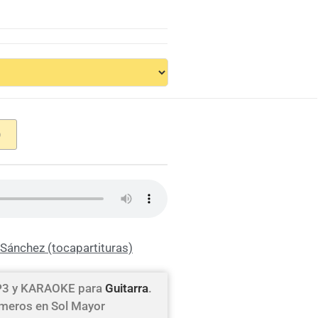
O
Sánchez (tocapartituras)
MP3 y KARAOKE para
Guitarra
.
números en Sol Mayor