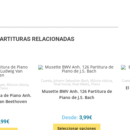
ARTITURAS RELACIONADAS
Cuerda
,
Johann Sebastian Bach
,
Música clásica
,
Cuer
Nivel Inicial
,
Nivel Medio
,
Piano
ven
,
Música clásica
,
El
Piano
Musette BWV Anh. 126 Partitura de
ra de Piano Anh.
Piano de J.S. Bach
Van Beethoven
Desde:
3,99
€
,99
€
Seleccionar opciones