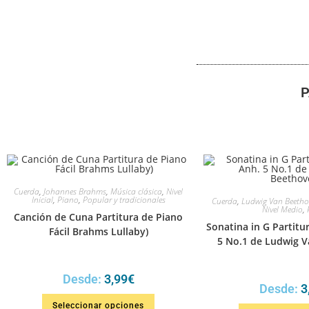
P
Cuerda
,
Johannes Brahms
,
Música clásica
,
Nivel
Inicial
,
Piano
,
Popular y tradicionales
Cuerda
,
Ludwig Van Beetho
Nivel Medio
,
Canción de Cuna Partitura de Piano
Sonatina in G Partitu
Fácil Brahms Lullaby)
5 No.1 de Ludwig 
Desde:
3,99
€
Desde:
3
Seleccionar opciones