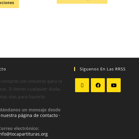
pciones
cto
Síguenos En Las RRSS
 contacto con nosotros para lo
as. Si tienes cualquier duda,
rias vías para hacerlo:
Mándanos un mensaje desde
· nuestra página de contacto ·
Correo electrónico:
info@tocapartituras.org