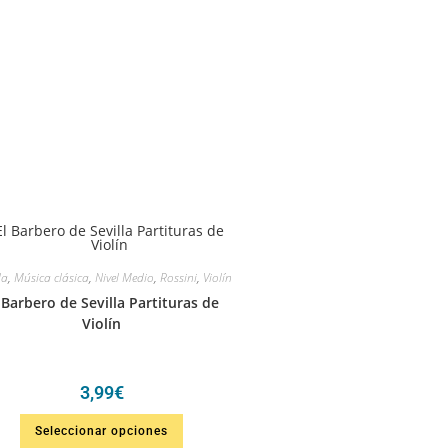
da
,
Música clásica
,
Nivel Medio
,
Rossini
,
Violín
 Barbero de Sevilla Partituras de
Violín
3,99
€
Seleccionar opciones