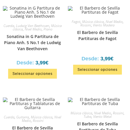
Fagot
,
Música clásica
,
Nivel Medio
,
Rossini
,
Viento Madera
Cuerda
,
Ludwig Van Beethoven
,
Música
clásica
,
Nivel Medio
,
Piano
El Barbero de Sevilla
Sonatina in G Partitura de
Partituras de Fagot
Piano Anh. 5 No.1 de Ludwig
Van Beethoven
Desde:
3,99
€
Desde:
3,99
€
Seleccionar opciones
Seleccionar opciones
Música clásica
,
Nivel Medio
,
Rossini
,
Tuba
,
Viento Metal
Cuerda
,
Guitarra
,
Música clásica
,
Nivel
Medio
,
Rossini
El Barbero de Sevilla
El Barbero de Sevilla
Partituras de Tuba