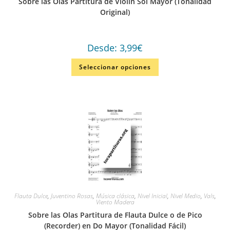
Sobre las Olas Partitura de Violín Sol Mayor (Tonalidad
Original)
Desde:
3,99
€
Seleccionar opciones
Flauta Dulce
,
Juventino Rosas
,
Música clásica
,
Nivel Inicial
,
Nivel Medio
,
Vals
,
Viento Madera
Sobre las Olas Partitura de Flauta Dulce o de Pico
(Recorder) en Do Mayor (Tonalidad Fácil)