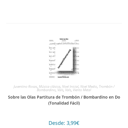
Juventino Rosas
,
Música clásica
,
Nivel Inicial
,
Nivel Medio
,
Trombón /
Bombardino
,
Vals
,
Vals
,
Viento Metal
Sobre las Olas Partitura de Trombón / Bombardino en Do
(Tonalidad Fácil)
Desde:
3,99
€