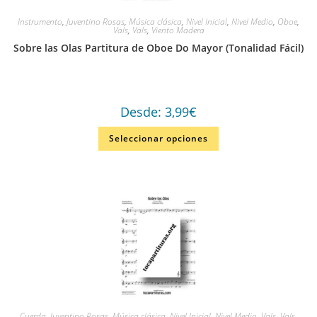
Instrumento
,
Juventino Rosas
,
Música clásica
,
Nivel Inicial
,
Nivel Medio
,
Oboe
,
Vals
,
Vals
,
Viento Madera
Sobre las Olas Partitura de Oboe Do Mayor (Tonalidad Fácil)
Desde:
3,99
€
Seleccionar opciones
Cuerda
,
Juventino Rosas
,
Música clásica
,
Nivel Inicial
,
Nivel Medio
,
Vals
,
Vals
,