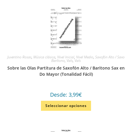
Juventino Rosas
,
Música clásica
,
Nivel Inicial
,
Nivel Medio
,
Saxofón Alto / Saxo
Barítono
,
Vals
,
Vals
Sobre las Olas Partitura de Saxofón Alto / Baritono Sax en
Do Mayor (Tonalidad Fácil)
Desde:
3,99
€
Seleccionar opciones