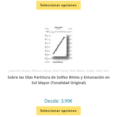
Seleccionar opciones
Juventino Rosas
,
Música clásica
,
Nivel Inicial
,
Nivel Medio
,
Solfeo
,
Vals
,
Vals
Sobre las Olas Partitura de Solfeo Ritmo y Entonación en
Sol Mayor (Tonalidad Original)
Desde:
3,99
€
Seleccionar opciones