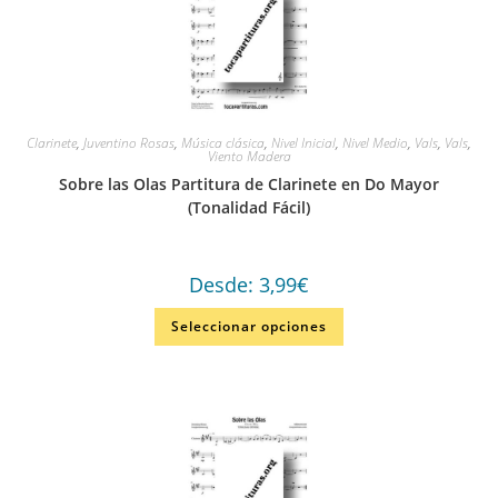
Clarinete
,
Juventino Rosas
,
Música clásica
,
Nivel Inicial
,
Nivel Medio
,
Vals
,
Vals
,
Viento Madera
Sobre las Olas Partitura de Clarinete en Do Mayor
(Tonalidad Fácil)
Desde:
3,99
€
Seleccionar opciones