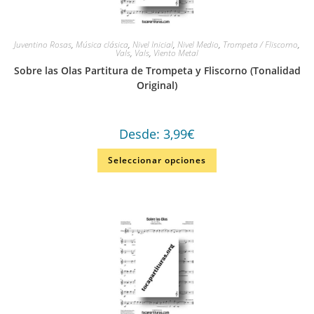
Juventino Rosas
,
Música clásica
,
Nivel Inicial
,
Nivel Medio
,
Trompeta / Fliscorno
,
Vals
,
Vals
,
Viento Metal
Sobre las Olas Partitura de Trompeta y Fliscorno (Tonalidad
Original)
Desde:
3,99
€
Seleccionar opciones