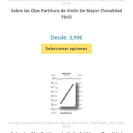
Violín
Sobre las Olas Partitura de Violín Do Mayor (Tonalidad
Fácil)
Desde:
3,99
€
Seleccionar opciones
Cuerda
,
Juventino Rosas
,
Música clásica
,
Nivel Inicial
,
Nivel Medio
,
Vals
,
Vals
,
Violín