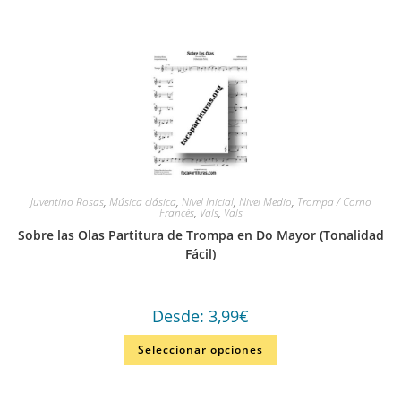
Juventino Rosas
,
Música clásica
,
Nivel Inicial
,
Nivel Medio
,
Trompa / Corno
Francés
,
Vals
,
Vals
Sobre las Olas Partitura de Trompa en Do Mayor (Tonalidad
Fácil)
Desde:
3,99
€
Seleccionar opciones