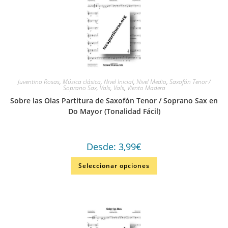
Juventino Rosas
,
Música clásica
,
Nivel Inicial
,
Nivel Medio
,
Saxofón Tenor /
Soprano Sax
,
Vals
,
Vals
,
Viento Madera
Sobre las Olas Partitura de Saxofón Tenor / Soprano Sax en
Do Mayor (Tonalidad Fácil)
Desde:
3,99
€
Seleccionar opciones