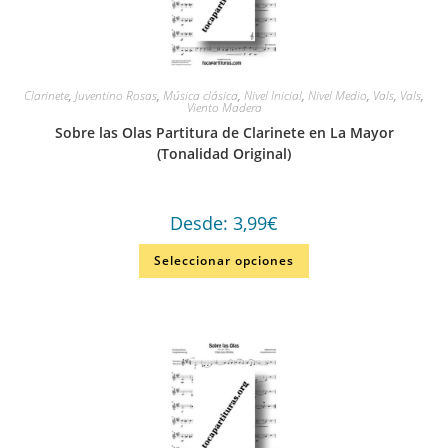
Clarinete
,
Juventino Rosas
,
Música clásica
,
Nivel Inicial
,
Nivel Medio
,
Vals
,
Vals
,
Viento Madera
Sobre las Olas Partitura de Clarinete en La Mayor
(Tonalidad Original)
Desde:
3,99
€
Seleccionar opciones