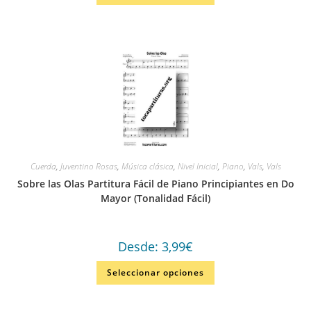
Cuerda
,
Juventino Rosas
,
Música clásica
,
Nivel Inicial
,
Piano
,
Vals
,
Vals
Sobre las Olas Partitura Fácil de Piano Principiantes en Do
Mayor (Tonalidad Fácil)
Desde:
3,99
€
Seleccionar opciones