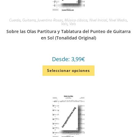
Cuerda
,
Guitarra
,
Juventino Rosas
,
Música clásica
,
Nivel Inicial
,
Nivel Medio
,
Vals
,
Vals
Sobre las Olas Partitura y Tablatura del Punteo de Guitarra
en Sol (Tonalidad Original)
Desde:
3,99
€
Seleccionar opciones