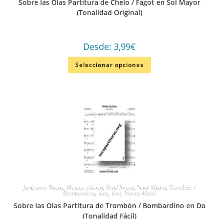
Sobre las Olas Partitura de Chelo / Fagot en Sol Mayor
(Tonalidad Original)
Desde:
3,99
€
Seleccionar opciones
Juventino Rosas
,
Música clásica
,
Nivel Inicial
,
Nivel Medio
,
Trombón /
Bombardino
,
Vals
,
Vals
,
Viento Metal
Sobre las Olas Partitura de Trombón / Bombardino en Do
(Tonalidad Fácil)