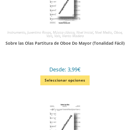
Instrumento
,
Juventino Rosas
,
Música clásica
,
Nivel Inicial
,
Nivel Medio
,
Oboe
,
Vals
,
Vals
,
Viento Madera
Sobre las Olas Partitura de Oboe Do Mayor (Tonalidad Fácil)
Desde:
3,99
€
Seleccionar opciones