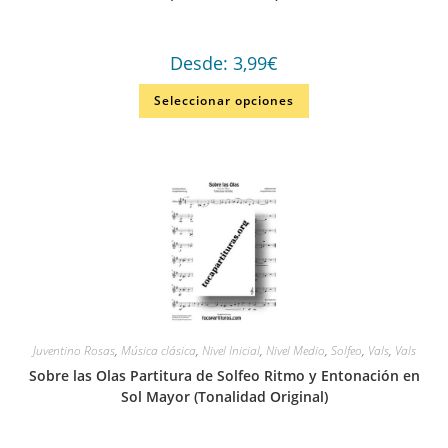
Desde:
3,99
€
Seleccionar opciones
Juventino Rosas
,
Música clásica
,
Nivel Inicial
,
Nivel Medio
,
Solfeo
,
Vals
,
Vals
Sobre las Olas Partitura de Solfeo Ritmo y Entonación en
Sol Mayor (Tonalidad Original)