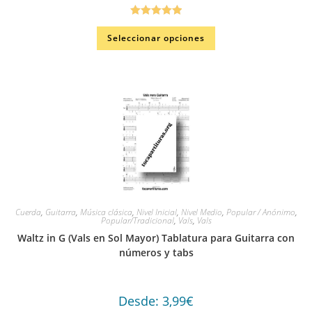
Valorado en
Seleccionar opciones
5.00
de 5
Cuerda
,
Guitarra
,
Música clásica
,
Nivel Inicial
,
Nivel Medio
,
Popular / Anónimo
,
Popular/Tradicional
,
Vals
,
Vals
Waltz in G (Vals en Sol Mayor) Tablatura para Guitarra con
números y tabs
Desde:
3,99
€