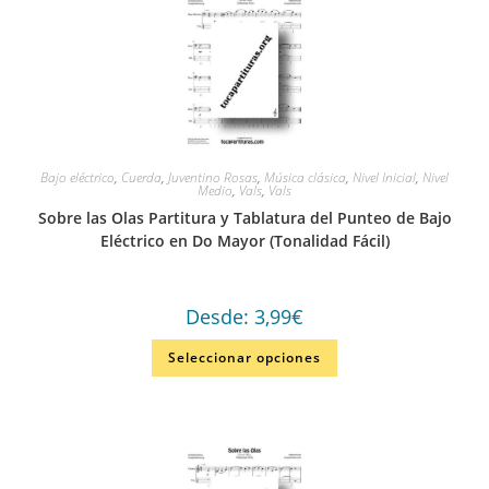
Bajo eléctrico
,
Cuerda
,
Juventino Rosas
,
Música clásica
,
Nivel Inicial
,
Nivel
Medio
,
Vals
,
Vals
Sobre las Olas Partitura y Tablatura del Punteo de Bajo
Eléctrico en Do Mayor (Tonalidad Fácil)
Desde:
3,99
€
Seleccionar opciones