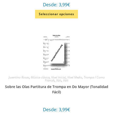
Desde:
3,99
€
Seleccionar opciones
Juventino Rosas
,
Música clásica
,
Nivel Inicial
,
Nivel Medio
,
Trompa / Corno
Francés
,
Vals
,
Vals
Sobre las Olas Partitura de Trompa en Do Mayor (Tonalidad
Fácil)
Desde:
3,99
€