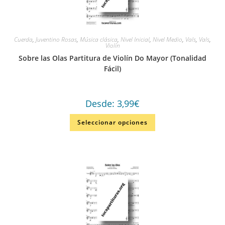
Cuerda
,
Juventino Rosas
,
Música clásica
,
Nivel Inicial
,
Nivel Medio
,
Vals
,
Vals
,
Violín
Sobre las Olas Partitura de Violín Do Mayor (Tonalidad
Fácil)
Desde:
3,99
€
Seleccionar opciones