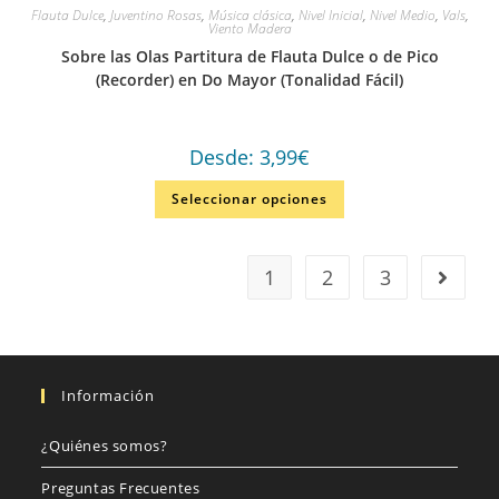
Flauta Dulce
,
Juventino Rosas
,
Música clásica
,
Nivel Inicial
,
Nivel Medio
,
Vals
,
Viento Madera
Sobre las Olas Partitura de Flauta Dulce o de Pico
(Recorder) en Do Mayor (Tonalidad Fácil)
Desde:
3,99
€
Seleccionar opciones
1
2
3
Información
¿Quiénes somos?
Preguntas Frecuentes