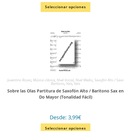
Seleccionar opciones
Juventino Rosas
,
Música clásica
,
Nivel Inicial
,
Nivel Medio
,
Saxofón Alto / Saxo
Barítono
,
Vals
,
Vals
Sobre las Olas Partitura de Saxofón Alto / Baritono Sax en
Do Mayor (Tonalidad Fácil)
Desde:
3,99
€
Seleccionar opciones