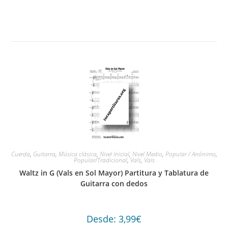
Cuerda
,
Guitarra
,
Música clásica
,
Nivel Inicial
,
Nivel Medio
,
Popular / Anónimo
,
Popular/Tradicional
,
Vals
,
Vals
Waltz in G (Vals en Sol Mayor) Partitura y Tablatura de
Guitarra con dedos
Desde:
3,99
€