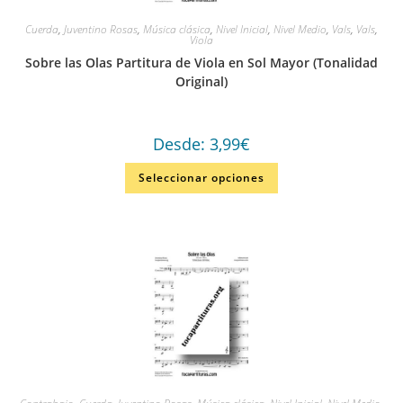
Cuerda
,
Juventino Rosas
,
Música clásica
,
Nivel Inicial
,
Nivel Medio
,
Vals
,
Vals
,
Viola
Sobre las Olas Partitura de Viola en Sol Mayor (Tonalidad
Original)
Desde:
3,99
€
Seleccionar opciones