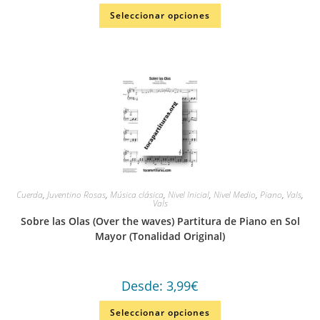
Seleccionar opciones
Cuerda
,
Juventino Rosas
,
Música clásica
,
Nivel Inicial
,
Nivel Medio
,
Piano
,
Vals
,
Vals
Sobre las Olas (Over the waves) Partitura de Piano en Sol
Mayor (Tonalidad Original)
Desde:
3,99
€
Seleccionar opciones