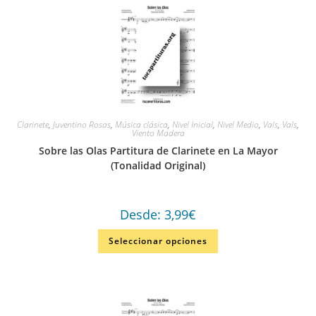
Clarinete
,
Juventino Rosas
,
Música clásica
,
Nivel Inicial
,
Nivel Medio
,
Vals
,
Vals
,
Viento Madera
Sobre las Olas Partitura de Clarinete en La Mayor
(Tonalidad Original)
Desde:
3,99
€
Seleccionar opciones