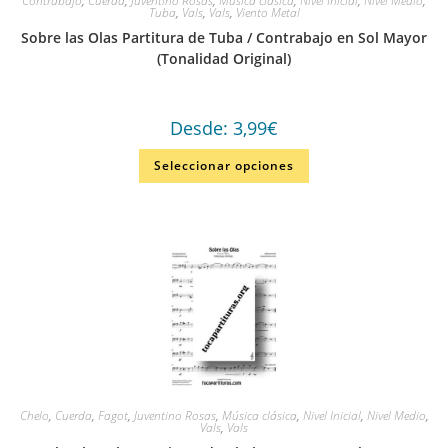
Contrabajo
,
Cuerda
,
Juventino Rosas
,
Música clásica
,
Nivel Inicial
,
Nivel Medio
,
Tuba
,
Vals
,
Vals
,
Viento Metal
Sobre las Olas Partitura de Tuba / Contrabajo en Sol Mayor
(Tonalidad Original)
Desde:
3,99
€
Seleccionar opciones
Chelo
,
Cuerda
,
Fagot
,
Juventino Rosas
,
Música clásica
,
Nivel Inicial
,
Nivel Medio
,
Vals
,
Vals