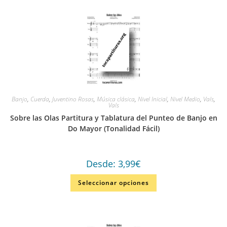
Banjo
,
Cuerda
,
Juventino Rosas
,
Música clásica
,
Nivel Inicial
,
Nivel Medio
,
Vals
,
Vals
Sobre las Olas Partitura y Tablatura del Punteo de Banjo en
Do Mayor (Tonalidad Fácil)
Desde:
3,99
€
Seleccionar opciones