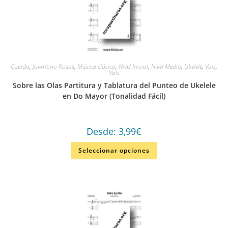
Cuerda
,
Juventino Rosas
,
Música clásica
,
Nivel Inicial
,
Nivel Medio
,
Ukelele
,
Vals
,
Vals
Sobre las Olas Partitura y Tablatura del Punteo de Ukelele
en Do Mayor (Tonalidad Fácil)
Desde:
3,99
€
Seleccionar opciones