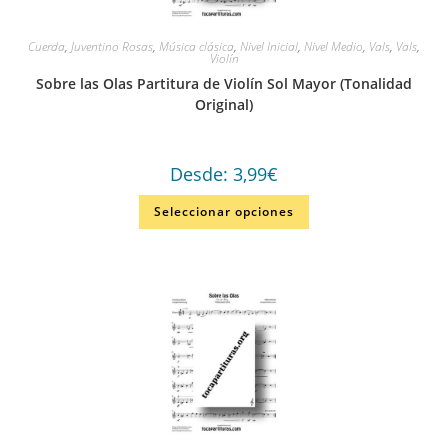
Cuerda
,
Juventino Rosas
,
Música clásica
,
Nivel Inicial
,
Nivel Medio
,
Vals
,
Vals
,
Violín
Sobre las Olas Partitura de Violín Sol Mayor (Tonalidad
Original)
Desde:
3,99
€
Seleccionar opciones