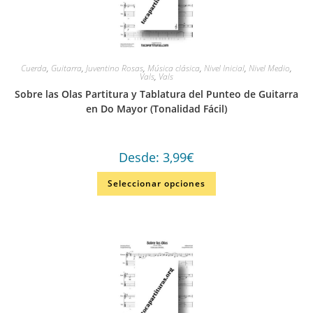
Cuerda
,
Guitarra
,
Juventino Rosas
,
Música clásica
,
Nivel Inicial
,
Nivel Medio
,
Vals
,
Vals
Sobre las Olas Partitura y Tablatura del Punteo de Guitarra
en Do Mayor (Tonalidad Fácil)
Desde:
3,99
€
Seleccionar opciones