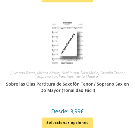
Juventino Rosas
,
Música clásica
,
Nivel Inicial
,
Nivel Medio
,
Saxofón Tenor /
Soprano Sax
,
Vals
,
Vals
,
Viento Madera
Sobre las Olas Partitura de Saxofón Tenor / Soprano Sax en
Do Mayor (Tonalidad Fácil)
Desde:
3,99
€
Seleccionar opciones