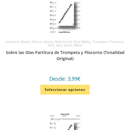
Juventino Rosas
,
Música clásica
,
Nivel Inicial
,
Nivel Medio
,
Trompeta / Fliscorno
,
Vals
,
Vals
,
Viento Metal
Sobre las Olas Partitura de Trompeta y Fliscorno (Tonalidad
Original)
Desde:
3,99
€
Seleccionar opciones