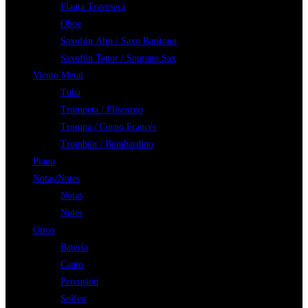
Flauta Travesera
Oboe
Saxofón Alto / Saxo Barítono
Saxofón Tenor / Soprano Sax
Viento Metal
Tuba
Trompeta / Fliscorno
Trompa / Corno Francés
Trombón / Bombardino
Piano
Notas/Notes
Notas
Notes
Otros
Batería
Canto
Percusión
Solfeo