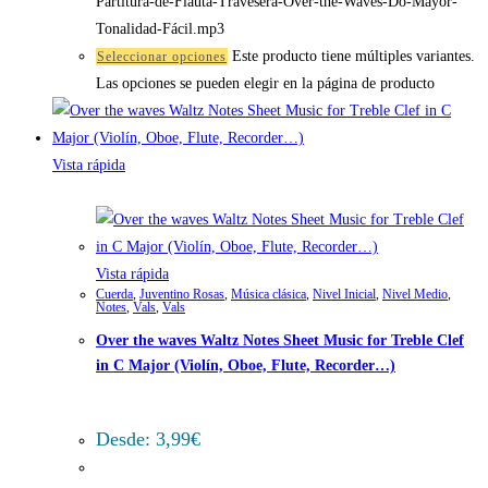
Partitura-de-Flauta-Travesera-Over-the-Waves-Do-Mayor-
Tonalidad-Fácil.mp3
Este producto tiene múltiples variantes.
Seleccionar opciones
Las opciones se pueden elegir en la página de producto
Vista rápida
Vista rápida
Cuerda
,
Juventino Rosas
,
Música clásica
,
Nivel Inicial
,
Nivel Medio
,
Notes
,
Vals
,
Vals
Over the waves Waltz Notes Sheet Music for Treble Clef
in C Major (Violín, Oboe, Flute, Recorder…)
Desde:
3,99
€