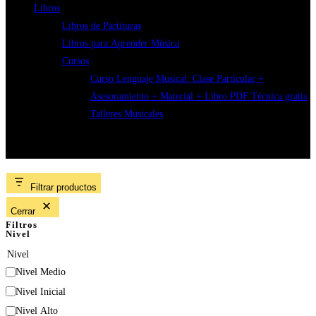
Libros
Libros de Partituras
Libros para Aprender Música
Cursos
Curso Lenguaje Musical: Clase Particular +
Asesoramiento + Material + Libro PDF Técnica gratis
Talleres Musicales
Vals
Filtrar productos
Cerrar
Filtros
Nivel
Nivel
Nivel Medio
Nivel Inicial
Nivel Alto