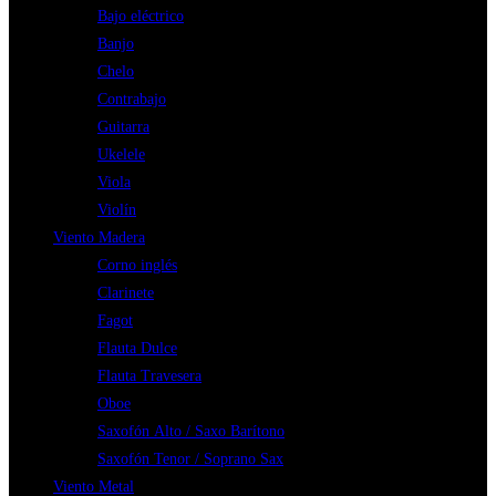
Bajo eléctrico
Banjo
Chelo
Contrabajo
Guitarra
Ukelele
Viola
Violín
Viento Madera
Corno inglés
Clarinete
Fagot
Flauta Dulce
Flauta Travesera
Oboe
Saxofón Alto / Saxo Barítono
Saxofón Tenor / Soprano Sax
Viento Metal