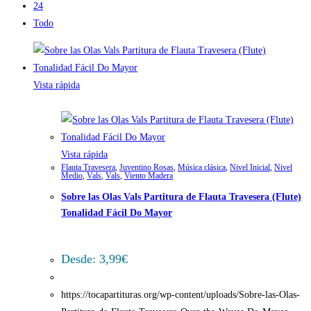
24
Todo
Vista rápida
Vista rápida
Flauta Travesera
,
Juventino Rosas
,
Música clásica
,
Nivel Inicial
,
Nivel
Medio
,
Vals
,
Vals
,
Viento Madera
Sobre las Olas Vals Partitura de Flauta Travesera (Flute)
Tonalidad Fácil Do Mayor
Desde:
3,99
€
https://tocapartituras.org/wp-content/uploads/Sobre-las-Olas-