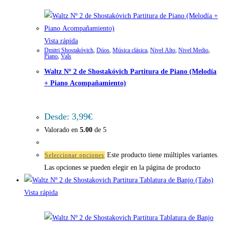
Vista rápida
Dmitri Shostakóvich
,
Dúos
,
Música clásica
,
Nivel Alto
,
Nivel Medio
,
Piano
,
Vals
Waltz Nº 2 de Shostakóvich Partitura de Piano (Melodía
+ Piano Acompañamiento)
Desde:
3,99
€
Valorado en
5.00
de 5
Este producto tiene múltiples variantes.
Seleccionar opciones
Las opciones se pueden elegir en la página de producto
Vista rápida