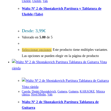
Ukelele
,
Ukelele
,
Vals
Waltz Nº 2 de Shostakovich Partitura y Tablatura de
Ukelele (Tabs)
Desde:
3,99
€
Valorado en
5.00
de 5
Este producto tiene múltiples variantes.
Seleccionar opciones
Las opciones se pueden elegir en la página de producto
Vista
rápida
Vista rápida
Cuerda
,
Dmitri Shostakóvich
,
Guitarra
,
Guitarra
,
KARAOKE
,
Música
clásica
,
Nivel Medio
,
Vals
Waltz Nº 2 de Shostakovich Partitura Tablatura de
Guitarra