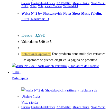
Cuerda
,
Dmitri Shostakóvich
,
KARAOKE
,
Música clásica
,
Nivel Medio
,
Notes
,
Notes
,
Vals
,
Viento Madera
,
Viento Metal
Waltz Nº 2 by Shostakovich Notes Sheet Music (Violín,
Flute, Recorder…)
Desde:
3,99
€
Valorado en
5.00
de 5
Este producto tiene múltiples variantes.
Seleccionar opciones
Las opciones se pueden elegir en la página de producto
Vista rápida
Vista rápida
Cuerda
,
Dmitri Shostakóvich
,
KARAOKE
,
Música clásica
,
Nivel Medio
,