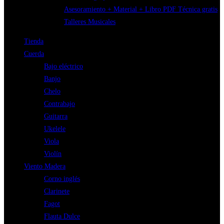
Asesoramiento + Material + Libro PDF Técnica gratis
Talleres Musicales
Tienda
Cuerda
Bajo eléctrico
Banjo
Chelo
Contrabajo
Guitarra
Ukelele
Viola
Violín
Viento Madera
Corno inglés
Clarinete
Fagot
Flauta Dulce