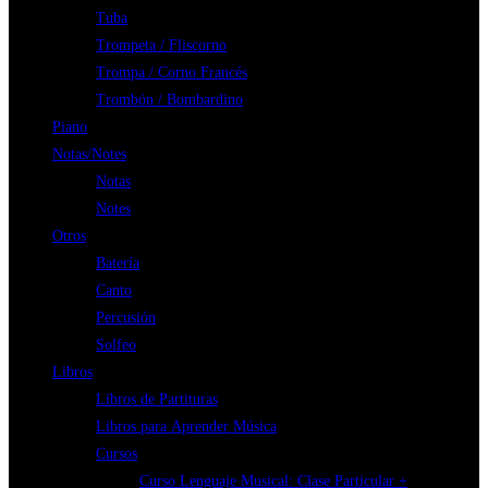
Tuba
Trompeta / Fliscorno
Trompa / Corno Francés
Trombón / Bombardino
Piano
Notas/Notes
Notas
Notes
Otros
Batería
Canto
Percusión
Solfeo
Libros
Libros de Partituras
Libros para Aprender Música
Cursos
Curso Lenguaje Musical: Clase Particular +