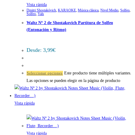
Vista rápida
Dmitri Shostakóvich
,
KARAOKE
,
Música clásica
,
Nivel Medio
,
Solfeo
,
Solfeo
,
Vals
Waltz Nº 2 de Shostakovich Partitura de Solfeo
(Entonación y Ritmo)
Desde:
3,99
€
Este producto tiene múltiples variantes.
Seleccionar opciones
Las opciones se pueden elegir en la página de producto
Vista rápida
Vista rápida