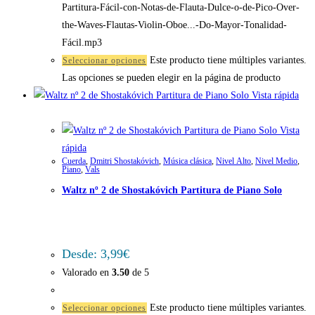
Partitura-Fácil-con-Notas-de-Flauta-Dulce-o-de-Pico-Over-
the-Waves-Flautas-Violin-Oboe...-Do-Mayor-Tonalidad-
Fácil.mp3
Este producto tiene múltiples variantes.
Seleccionar opciones
Las opciones se pueden elegir en la página de producto
Vista rápida
Vista
rápida
Cuerda
,
Dmitri Shostakóvich
,
Música clásica
,
Nivel Alto
,
Nivel Medio
,
Piano
,
Vals
Waltz nº 2 de Shostakóvich Partitura de Piano Solo
Desde:
3,99
€
Valorado en
3.50
de 5
Este producto tiene múltiples variantes.
Seleccionar opciones