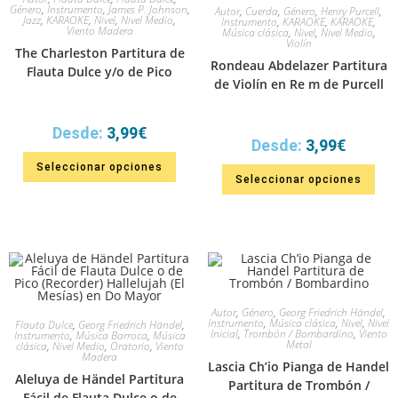
Género
,
Instrumento
,
James P. Johnson
,
Autor
,
Cuerda
,
Género
,
Henry Purcell
,
Jazz
,
KARAOKE
,
Nivel
,
Nivel Medio
,
Instrumento
,
KARAOKE
,
KARAOKE
,
Viento Madera
Música clásica
,
Nivel
,
Nivel Medio
,
Violín
The Charleston Partitura de
Rondeau Abdelazer Partitura
Flauta Dulce y/o de Pico
de Violín en Re m de Purcell
Desde:
3,99
€
Desde:
3,99
€
Seleccionar opciones
Seleccionar opciones
Autor
,
Género
,
Georg Friedrich Händel
,
Instrumento
,
Música clásica
,
Nivel
,
Nivel
Flauta Dulce
,
Georg Friedrich Händel
,
Inicial
,
Trombón / Bombardino
,
Viento
Instrumento
,
Música Barroca
,
Música
Metal
clásica
,
Nivel Medio
,
Oratorio
,
Viento
Madera
Lascia Ch’io Pianga de Handel
Aleluya de Händel Partitura
Partitura de Trombón /
Fácil de Flauta Dulce o de