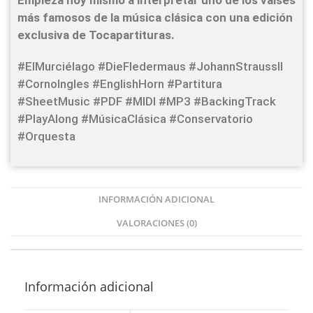
Empieza hoy mismo a interpretar uno de los valses
más famosos de la música clásica con una edición
exclusiva de Tocapartituras.
#ElMurciélago #DieFledermaus #JohannStraussII
#CornoIngles #EnglishHorn #Partitura
#SheetMusic #PDF #MIDI #MP3 #BackingTrack
#PlayAlong #MúsicaClásica #Conservatorio
#Orquesta
INFORMACIÓN ADICIONAL
VALORACIONES (0)
Información adicional