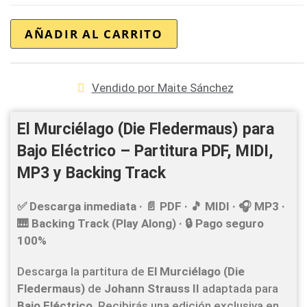
AÑADIR AL CARRITO
Vendido por Maite Sánchez
El Murciélago (Die Fledermaus) para
Bajo Eléctrico – Partitura PDF, MIDI,
MP3 y Backing Track
✅ Descarga inmediata · 📄 PDF · 🎵 MIDI · 🎧 MP3 ·
🎹 Backing Track (Play Along) · 🔒 Pago seguro
100%
Descarga la partitura de
El Murciélago (Die
Fledermaus)
de
Johann Strauss II
adaptada para
Bajo Eléctrico
. Recibirás una edición exclusiva en