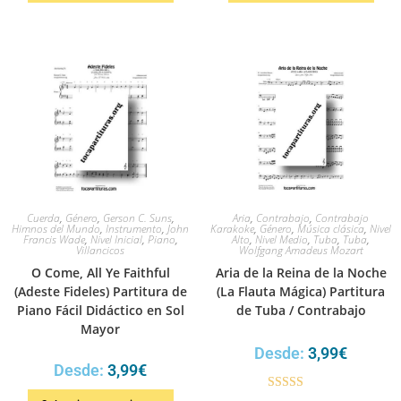
Cuerda
,
Género
,
Gerson C. Suns
,
Aria
,
Contrabajo
,
Contrabajo
Himnos del Mundo
,
Instrumento
,
John
Karakoke
,
Género
,
Música clásica
,
Nivel
Francis Wade
,
Nivel Inicial
,
Piano
,
Alto
,
Nivel Medio
,
Tuba
,
Tuba
,
Villancicos
Wolfgang Amadeus Mozart
O Come, All Ye Faithful
Aria de la Reina de la Noche
(Adeste Fideles) Partitura de
(La Flauta Mágica) Partitura
Piano Fácil Didáctico en Sol
de Tuba / Contrabajo
Mayor
Desde:
3,99
€
Desde:
3,99
€
Valorado en