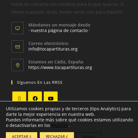
Ponte en contacto con nosotros para lo que quieras. Si
tienes cualquier duda, tienes varias vías para hacerlo:
Mándanos un mensaje desde
· nuestra página de contacto ·
Correo electrónico:
info@tocapartituras.org
Estamos en Cádiz, España
https://www.tocapartituras.org
Síguenos En Las RRSS
Utilizamos cookies propias y de terceros (tipo Analytics) para
darte la mejor experiencia en nuestra web.
Puedes informarte más sobre qué cookies estamos utilizando
o desactivarlas en los
AJUSTES
.
ACEPTAR :)
RECHAZAR :(
Ajustes