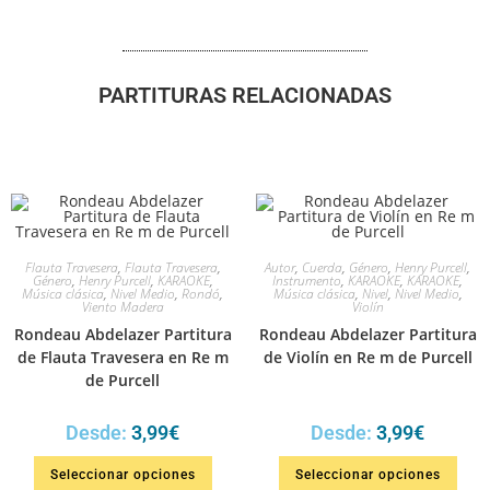
PARTITURAS RELACIONADAS
Flauta Travesera
,
Flauta Travesera
,
Autor
,
Cuerda
,
Género
,
Henry Purcell
,
Género
,
Henry Purcell
,
KARAOKE
,
Instrumento
,
KARAOKE
,
KARAOKE
,
Música clásica
,
Nivel Medio
,
Rondó
,
Música clásica
,
Nivel
,
Nivel Medio
,
Viento Madera
Violín
Rondeau Abdelazer Partitura
Rondeau Abdelazer Partitura
de Flauta Travesera en Re m
de Violín en Re m de Purcell
de Purcell
Desde:
3,99
€
Desde:
3,99
€
Seleccionar opciones
Seleccionar opciones