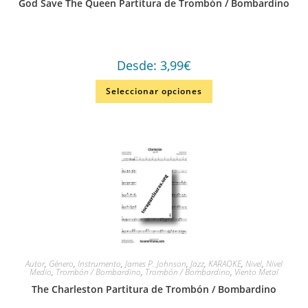
God Save The Queen Partitura de Trombón / Bombardino
Desde:
3,99
€
Seleccionar opciones
Autor
,
Género
,
Instrumento
,
James P. Johnson
,
Jazz
,
KARAOKE
,
Nivel
,
Nivel
Medio
,
Trombón / Bombardino
,
Trombón / Bombardino
,
Viento Metal
The Charleston Partitura de Trombón / Bombardino