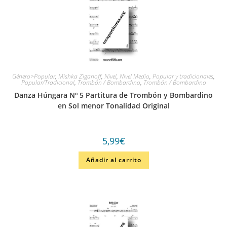
Género>Popular
,
Mishka Ziganoff
,
Nivel
,
Nivel Medio
,
Popular y tradicionales
,
Popular/Tradicional
,
Trombón / Bombardino
,
Trombón / Bombardino
Danza Húngara Nº 5 Partitura de Trombón y Bombardino
en Sol menor Tonalidad Original
5,99
€
Añadir al carrito