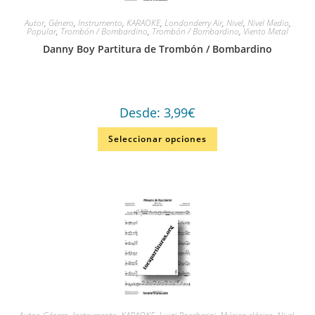
Autor
,
Género
,
Instrumento
,
KARAOKE
,
Londonderry Air
,
Nivel
,
Nivel Medio
,
Popular
,
Trombón / Bombardino
,
Trombón / Bombardino
,
Viento Metal
Danny Boy Partitura de Trombón / Bombardino
Desde:
3,99
€
Seleccionar opciones