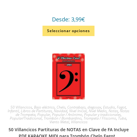
Desde:
3,99
€
Seleccionar opciones
50 Villancicos
,
Bajo eléctrico
,
Chelo
,
Contrabajo
,
diegosax
,
Estudio
,
Fagot
,
Infantil
,
Libros de Partituras
,
Navidad
,
Nivel Inicial
,
Nivel Medio
,
Notas
,
Notas
de Trompeta
,
Popular
,
Popular / Anónimo
,
Popular y tradicionales
,
Popular/Tradicional
,
Trombón / Bombardino
,
Trompeta / Fliscorno
,
Tuba
,
Viento Metal
,
Villancicos
50 Villancicos Partituras de NOTAS en Clave de FA Incluye
PDF KARAOKE MIDI para Trombón Chelo Fagot…