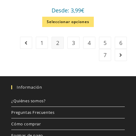
Desde:
3,99
€
Seleccionar opciones
1
2
3
4
5
6
7
Información
¿Quiénes somos?
Preguntas Frecuentes
Cómo comprar
Formas de pago