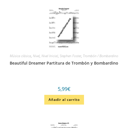
Música clásica
,
Nivel
,
Nivel Inicial
,
Stephen Foster
,
Trombón / Bombardino
Beautiful Dreamer Partitura de Trombón y Bombardino
5,99
€
Añadir al carrito