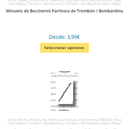
Autor
,
Género
,
Instrumento
,
KARAOKE
,
Luigi Boccherini
,
Música clásica
,
Nivel
,
Nivel Medio
,
Trombón / Bombardino
,
Trombón / Bombardino
,
Viento Metal
Minueto de Boccherini Partitura de Trombón / Bombardino
Desde:
3,99
€
Seleccionar opciones
Autor
,
Género
,
Henry Carey
,
Himnos del Mundo
,
Instrumento
,
KARAOKE
,
Nivel
,
Nivel Medio
,
Trombón / Bombardino
,
Trombón / Bombardino
,
Viento Metal