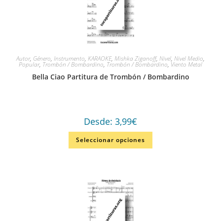
Autor
,
Género
,
Instrumento
,
KARAOKE
,
Mishka Ziganoff
,
Nivel
,
Nivel Medio
,
Popular
,
Trombón / Bombardino
,
Trombón / Bombardino
,
Viento Metal
Bella Ciao Partitura de Trombón / Bombardino
Desde:
3,99
€
Seleccionar opciones