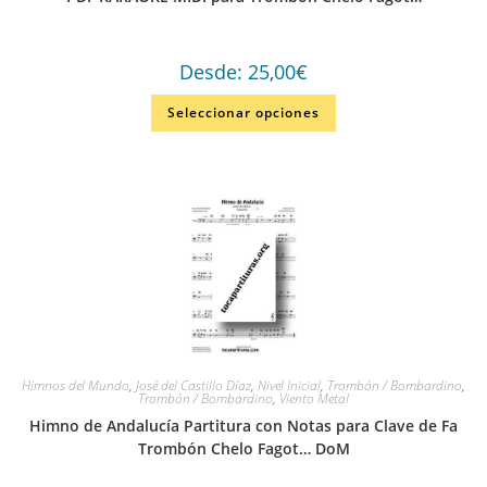
Desde:
25,00
€
Seleccionar opciones
Himnos del Mundo
,
José del Castillo Díaz
,
Nivel Inicial
,
Trombón / Bombardino
,
Trombón / Bombardino
,
Viento Metal
Himno de Andalucía Partitura con Notas para Clave de Fa
Trombón Chelo Fagot… DoM