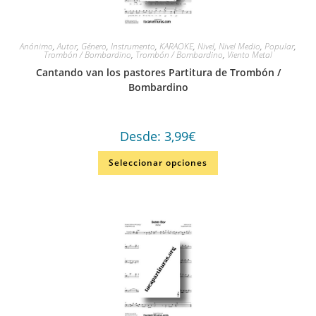
Anónimo
,
Autor
,
Género
,
Instrumento
,
KARAOKE
,
Nivel
,
Nivel Medio
,
Popular
,
Trombón / Bombardino
,
Trombón / Bombardino
,
Viento Metal
Cantando van los pastores Partitura de Trombón /
Bombardino
Desde:
3,99
€
Seleccionar opciones