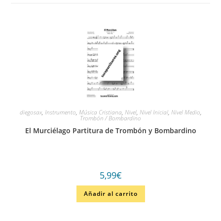
diegosax
,
Instrumento
,
Música Cristiana
,
Nivel
,
Nivel Inicial
,
Nivel Medio
,
Trombón / Bombardino
El Murciélago Partitura de Trombón y Bombardino
5,99
€
Añadir al carrito