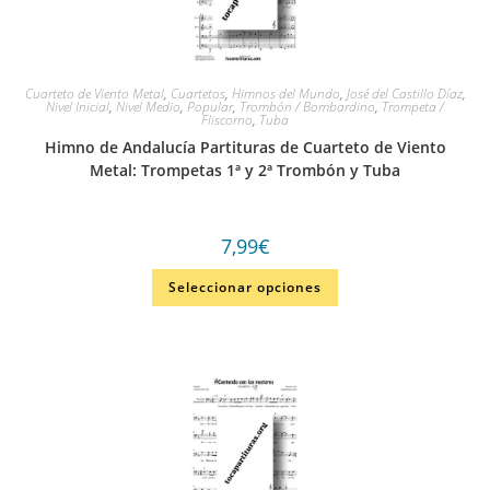
Cuarteto de Viento Metal
,
Cuartetos
,
Himnos del Mundo
,
José del Castillo Díaz
,
Nivel Inicial
,
Nivel Medio
,
Popular
,
Trombón / Bombardino
,
Trompeta /
Fliscorno
,
Tuba
Himno de Andalucía Partituras de Cuarteto de Viento
Metal: Trompetas 1ª y 2ª Trombón y Tuba
7,99
€
Seleccionar opciones