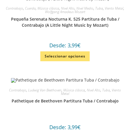
Contrabajo
,
Cuerda
,
Música clásica
,
Nivel Alto
,
Nivel Medio
,
Tuba
,
Viento Metal
,
Wolfgang Amadeus Mozart
Pequeña Serenata Nocturna K. 525 Partitura de Tuba /
Contrabajo (A Little Night Music by Mozart)
Desde:
3,99
€
Seleccionar opciones
Contrabajo
,
Ludwig Van Beethoven
,
Música clásica
,
Nivel Alto
,
Tuba
,
Viento
Metal
Pathetique de Beethoven Partitura Tuba / Contrabajo
Desde:
3,99
€