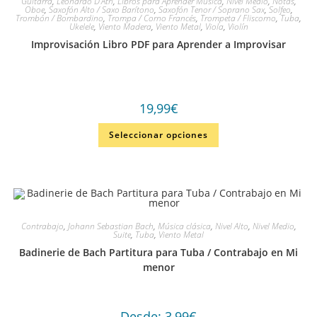
Guitarra
,
Leonardo D'Atri
,
Libros para Aprender Música
,
Nivel Medio
,
Notas
,
Oboe
,
Saxofón Alto / Saxo Barítono
,
Saxofón Tenor / Soprano Sax
,
Solfeo
,
Trombón / Bombardino
,
Trompa / Corno Francés
,
Trompeta / Fliscorno
,
Tuba
,
Ukelele
,
Viento Madera
,
Viento Metal
,
Viola
,
Violín
Improvisación Libro PDF para Aprender a Improvisar
19,99
€
Seleccionar opciones
Contrabajo
,
Johann Sebastian Bach
,
Música clásica
,
Nivel Alto
,
Nivel Medio
,
Suite
,
Tuba
,
Viento Metal
Badinerie de Bach Partitura para Tuba / Contrabajo en Mi
menor
Desde:
3,99
€