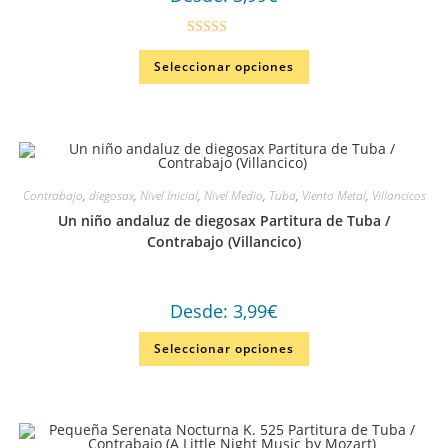
Valorado en
Seleccionar opciones
5.00
de 5
Contrabajo
,
diegosax
,
Nivel Inicial
,
Nivel Medio
,
Tuba
,
Viento Metal
,
Villancicos
Un niño andaluz de diegosax Partitura de Tuba /
Contrabajo (Villancico)
Desde:
3,99
€
Seleccionar opciones