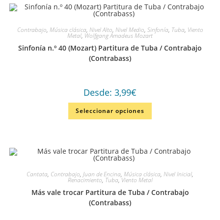
Contrabajo
,
Música clásica
,
Nivel Alto
,
Nivel Medio
,
Sinfonía
,
Tuba
,
Viento
Metal
,
Wolfgang Amadeus Mozart
Sinfonía n.º 40 (Mozart) Partitura de Tuba / Contrabajo
(Contrabass)
Desde:
3,99
€
Seleccionar opciones
Cantata
,
Contrabajo
,
Juan de Encina
,
Música clásica
,
Nivel Inicial
,
Renacimiento
,
Tuba
,
Viento Metal
Más vale trocar Partitura de Tuba / Contrabajo
(Contrabass)