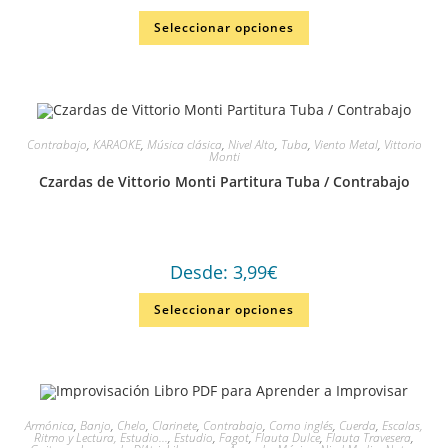
Seleccionar opciones
Contrabajo
,
KARAOKE
,
Música clásica
,
Nivel Alto
,
Tuba
,
Viento Metal
,
Vittorio
Monti
Czardas de Vittorio Monti Partitura Tuba / Contrabajo
Desde:
3,99
€
Seleccionar opciones
Armónica
,
Banjo
,
Chelo
,
Clarinete
,
Contrabajo
,
Corno inglés
,
Cuerda
,
Escalas,
Ritmo y Lectura, Estudio...
,
Estudio
,
Fagot
,
Flauta Dulce
,
Flauta Travesera
,