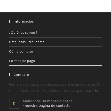
Información
¿Quiénes somos?
Preguntas Frecuentes
Cómo comprar
Formas de pago
Contacto
Ponte en contacto con nosotros para lo que quieras. Si
tienes cualquier duda, tienes varias vías para hacerlo:
Mándanos un mensaje desde
· nuestra página de contacto ·