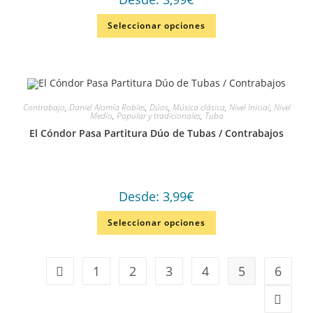
Seleccionar opciones
Contrabajo
,
Daniel Alomía Robles
,
Dúos
,
Música clásica
,
Nivel Inicial
,
Nivel
Medio
,
Popular y tradicionales
,
Tuba
El Cóndor Pasa Partitura Dúo de Tubas / Contrabajos
Desde:
3,99
€
Seleccionar opciones
1
2
3
4
5
6