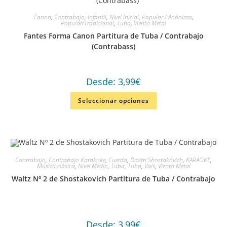
Canon
,
Contrabajo
,
Infantil
,
Nivel Inicial
,
Popular / Anónimo
,
Popular/Tradicional
,
Tuba
,
Viento Metal
Fantes Forma Canon Partitura de Tuba / Contrabajo
(Contrabass)
Desde:
3,99
€
Seleccionar opciones
Contrabajo
,
Contrabajo Karakoke
,
Cuerda
,
Dmitri Shostakóvich
,
KARAOKE
,
Música clásica
,
Nivel Medio
,
Tuba
,
Tuba
,
Vals
,
Viento Metal
Waltz Nº 2 de Shostakovich Partitura de Tuba / Contrabajo
Desde:
3,99
€