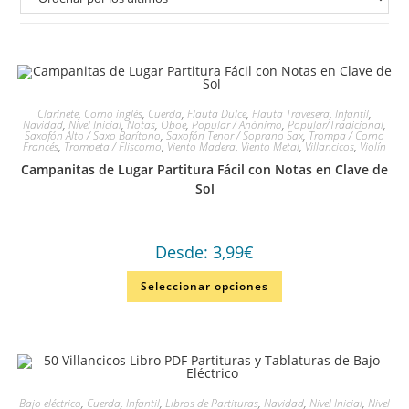
Clarinete
,
Corno inglés
,
Cuerda
,
Flauta Dulce
,
Flauta Travesera
,
Infantil
,
Navidad
,
Nivel Inicial
,
Notas
,
Oboe
,
Popular / Anónimo
,
Popular/Tradicional
,
Saxofón Alto / Saxo Barítono
,
Saxofón Tenor / Soprano Sax
,
Trompa / Corno
Francés
,
Trompeta / Fliscorno
,
Viento Madera
,
Viento Metal
,
Villancicos
,
Violín
Campanitas de Lugar Partitura Fácil con Notas en Clave de
Sol
Desde:
3,99
€
Seleccionar opciones
Bajo eléctrico
,
Cuerda
,
Infantil
,
Libros de Partituras
,
Navidad
,
Nivel Inicial
,
Nivel