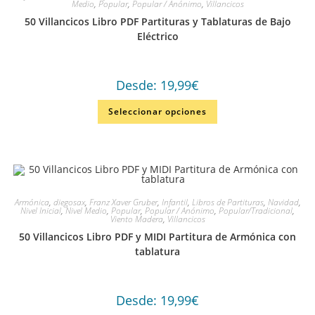
Medio
,
Popular
,
Popular / Anónimo
,
Villancicos
50 Villancicos Libro PDF Partituras y Tablaturas de Bajo
Eléctrico
Desde:
19,99
€
Seleccionar opciones
Armónica
,
diegosax
,
Franz Xaver Gruber
,
Infantil
,
Libros de Partituras
,
Navidad
,
Nivel Inicial
,
Nivel Medio
,
Popular
,
Popular / Anónimo
,
Popular/Tradicional
,
Viento Madera
,
Villancicos
50 Villancicos Libro PDF y MIDI Partitura de Armónica con
tablatura
Desde:
19,99
€