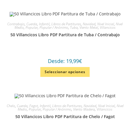
Contrabajo
,
Cuerda
,
Infantil
,
Libros de Partituras
,
Navidad
,
Nivel Inicial
,
Nivel
Medio
,
Popular
,
Popular / Anónimo
,
Tuba
,
Viento Metal
,
Villancicos
50 Villancicos Libro PDF Partitura de Tuba / Contrabajo
Desde:
19,99
€
Seleccionar opciones
Chelo
,
Cuerda
,
Fagot
,
Infantil
,
Libros de Partituras
,
Navidad
,
Nivel Inicial
,
Nivel
Medio
,
Popular
,
Popular / Anónimo
,
Viento Madera
,
Villancicos
50 Villancicos Libro PDF Partitura de Chelo / Fagot