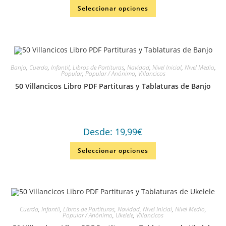
Seleccionar opciones
Banjo
,
Cuerda
,
Infantil
,
Libros de Partituras
,
Navidad
,
Nivel Inicial
,
Nivel Medio
,
Popular
,
Popular / Anónimo
,
Villancicos
50 Villancicos Libro PDF Partituras y Tablaturas de Banjo
Desde:
19,99
€
Seleccionar opciones
Cuerda
,
Infantil
,
Libros de Partituras
,
Navidad
,
Nivel Inicial
,
Nivel Medio
,
Popular / Anónimo
,
Ukelele
,
Villancicos