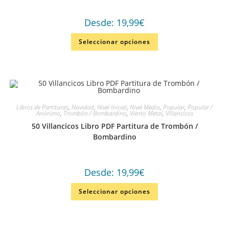
Desde:
19,99
€
Seleccionar opciones
Libros de Partituras
,
Navidad
,
Nivel Inicial
,
Nivel Medio
,
Popular
,
Popular /
Anónimo
,
Trombón / Bombardino
,
Viento Metal
,
Villancicos
50 Villancicos Libro PDF Partitura de Trombón /
Bombardino
Desde:
19,99
€
Seleccionar opciones