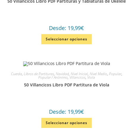
50 Villancicos Libro PDF Partituras y Tablaturas de Ukelele
Desde:
19,99
€
Seleccionar opciones
Cuerda
,
Libros de Partituras
,
Navidad
,
Nivel Inicial
,
Nivel Medio
,
Popular
,
Popular / Anónimo
,
Villancicos
,
Viola
50 Villancicos Libro PDF Partitura de Viola
Desde:
19,99
€
Seleccionar opciones