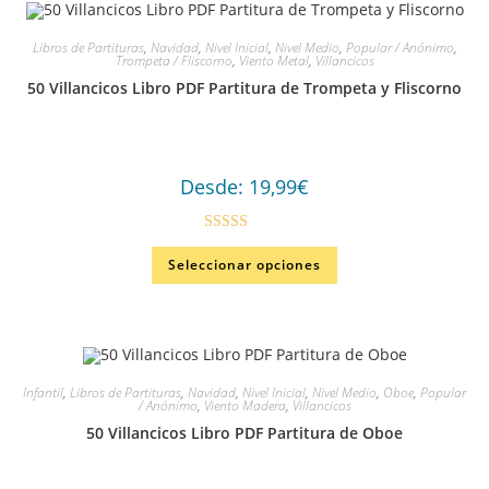
Libros de Partituras
,
Navidad
,
Nivel Inicial
,
Nivel Medio
,
Popular / Anónimo
,
Trompeta / Fliscorno
,
Viento Metal
,
Villancicos
50 Villancicos Libro PDF Partitura de Trompeta y Fliscorno
Desde:
19,99
€
Valorad
Seleccionar opciones
o en
3.00
de
5
Infantil
,
Libros de Partituras
,
Navidad
,
Nivel Inicial
,
Nivel Medio
,
Oboe
,
Popular
/ Anónimo
,
Viento Madera
,
Villancicos
50 Villancicos Libro PDF Partitura de Oboe