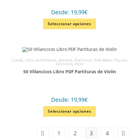
Desde:
19,99
€
Seleccionar opciones
Cuerda
,
Libros de Partituras
,
Navidad
,
Nivel Inicial
,
Nivel Medio
,
Popular
,
Villancicos
,
Violín
50 Villancicos Libro PDF Partituras de Violín
Desde:
19,99
€
Seleccionar opciones
1
2
3
4