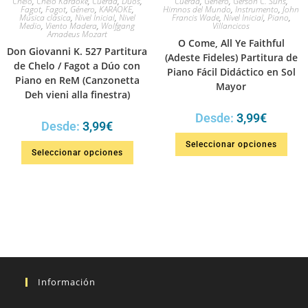
Chelo
,
Chelo Karaoke
,
Cuerda
,
Dúos
,
Cuerda
,
Género
,
Gerson C. Suns
,
Fagot
,
Fagot
,
Género
,
KARAOKE
,
Himnos del Mundo
,
Instrumento
,
John
Música clásica
,
Nivel Inicial
,
Nivel
Francis Wade
,
Nivel Inicial
,
Piano
,
Medio
,
Viento Madera
,
Wolfgang
Villancicos
Amadeus Mozart
O Come, All Ye Faithful
Don Giovanni K. 527 Partitura
(Adeste Fideles) Partitura de
de Chelo / Fagot a Dúo con
Piano Fácil Didáctico en Sol
Piano en ReM (Canzonetta
Mayor
Deh vieni alla finestra)
Desde:
3,99
€
Desde:
3,99
€
Seleccionar opciones
Seleccionar opciones
Información