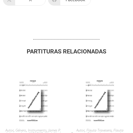
PARTITURAS RELACIONADAS
Autor
,
Género
,
Instrumento
,
James P.
Autor
,
Flauta Travesera
,
Flauta