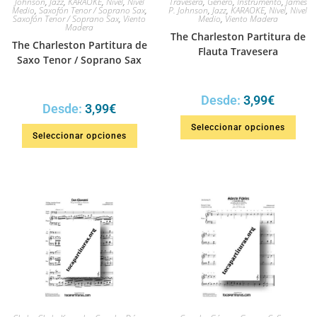
Johnson
,
Jazz
,
KARAOKE
,
Nivel
,
Nivel
Travesera
,
Género
,
Instrumento
,
James
Medio
,
Saxofón Tenor / Soprano Sax
,
P. Johnson
,
Jazz
,
KARAOKE
,
Nivel
,
Nivel
Saxofón Tenor / Soprano Sax
,
Viento
Medio
,
Viento Madera
Madera
The Charleston Partitura de
The Charleston Partitura de
Flauta Travesera
Saxo Tenor / Soprano Sax
Desde:
3,99
€
Desde:
3,99
€
Seleccionar opciones
Seleccionar opciones