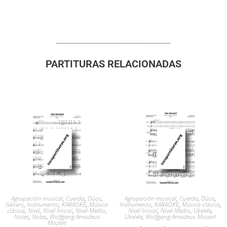
PARTITURAS RELACIONADAS
Agrupación musical
,
Cuerda
,
Dúos
,
Agrupación musical
,
Cuerda
,
Dúos
,
Género
,
Instrumento
,
KARAOKE
,
Música
Instrumento
,
KARAOKE
,
Música clásica
,
clásica
,
Nivel
,
Nivel Inicial
,
Nivel Medio
,
Nivel Inicial
,
Nivel Medio
,
Ukelele
,
Notes
,
Notes
,
Wolfgang Amadeus
Ukelele
,
Wolfgang Amadeus Mozart
Mozart