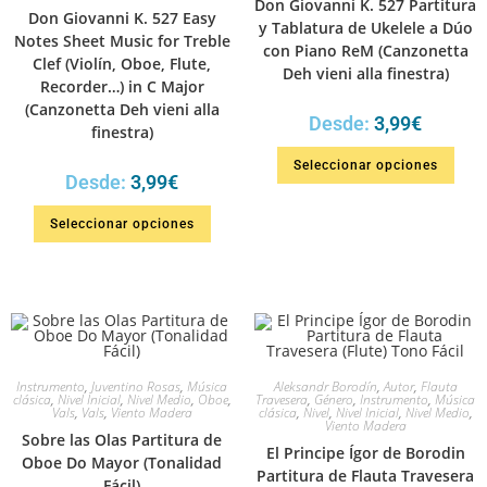
Don Giovanni K. 527 Partitura
Don Giovanni K. 527 Easy
y Tablatura de Ukelele a Dúo
Notes Sheet Music for Treble
con Piano ReM (Canzonetta
Clef (Violín, Oboe, Flute,
Deh vieni alla finestra)
Recorder…) in C Major
(Canzonetta Deh vieni alla
Desde:
3,99
€
finestra)
Seleccionar opciones
Desde:
3,99
€
Seleccionar opciones
Instrumento
,
Juventino Rosas
,
Música
Aleksandr Borodín
,
Autor
,
Flauta
clásica
,
Nivel Inicial
,
Nivel Medio
,
Oboe
,
Travesera
,
Género
,
Instrumento
,
Música
Vals
,
Vals
,
Viento Madera
clásica
,
Nivel
,
Nivel Inicial
,
Nivel Medio
,
Viento Madera
Sobre las Olas Partitura de
El Principe Ígor de Borodin
Oboe Do Mayor (Tonalidad
Partitura de Flauta Travesera
Fácil)