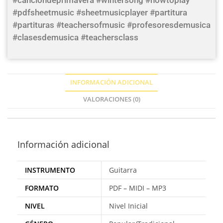
#cancióndeprimavera #wintersong #howtoplay
#pdfsheetmusic #sheetmusicplayer #partitura
#partituras #teachersofmusic #profesoresdemusica
#clasesdemusica #teachersclass
INFORMACIÓN ADICIONAL
VALORACIONES (0)
Información adicional
INSTRUMENTO
Guitarra
FORMATO
PDF – MIDI – MP3
NIVEL
Nivel Inicial