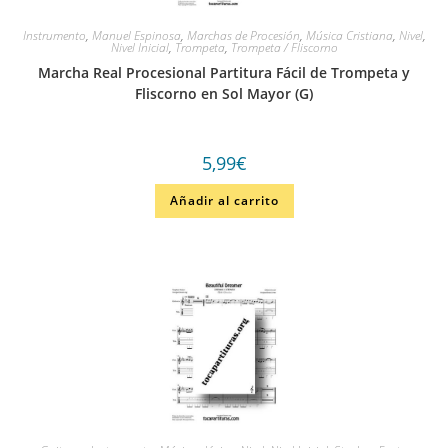
Instrumento
,
Manuel Espinosa
,
Marchas de Procesión
,
Música Cristiana
,
Nivel
,
Nivel Inicial
,
Trompeta
,
Trompeta / Fliscorno
Marcha Real Procesional Partitura Fácil de Trompeta y
Fliscorno en Sol Mayor (G)
5,99
€
Añadir al carrito