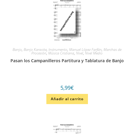
Banjo
,
Banjo Karaoke
,
Instrumento
,
Manuel López Farfán
,
Marchas de
Procesión
,
Música Cristiana
,
Nivel
,
Nivel Medio
Pasan los Campanilleros Partitura y Tablatura de Banjo
5,99
€
Añadir al carrito