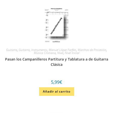
Guitarra
,
Guitarra
,
Instrumento
,
Manuel López Farfán
,
Marchas de Procesión
,
Música Cristiana
,
Nivel
,
Nivel Inicial
Pasan los Campanilleros Partitura y Tablatura a de Guitarra
Clásica
5,99
€
Añadir al carrito