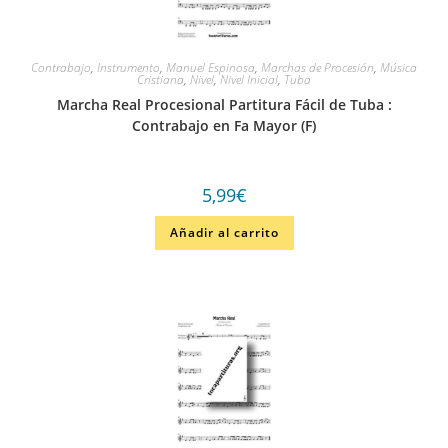
Contrabajo
,
Instrumento
,
Manuel Espinosa
,
Marchas de Procesión
,
Música
Cristiana
,
Nivel
,
Nivel Inicial
,
Tuba
Marcha Real Procesional Partitura Fácil de Tuba :
Contrabajo en Fa Mayor (F)
5,99
€
Añadir al carrito