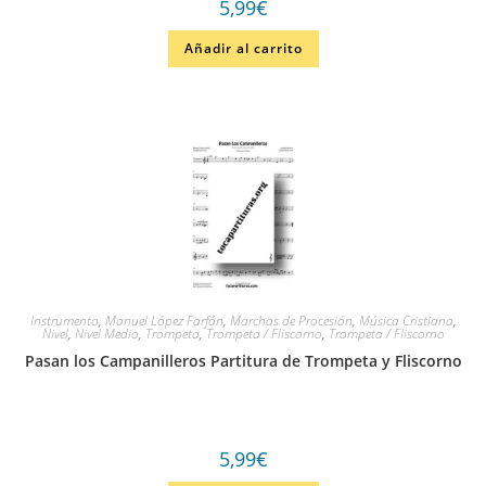
5,99
€
Añadir al carrito
Instrumento
,
Manuel López Farfán
,
Marchas de Procesión
,
Música Cristiana
,
Nivel
,
Nivel Medio
,
Trompeta
,
Trompeta / Fliscorno
,
Trompeta / Fliscorno
Pasan los Campanilleros Partitura de Trompeta y Fliscorno
5,99
€