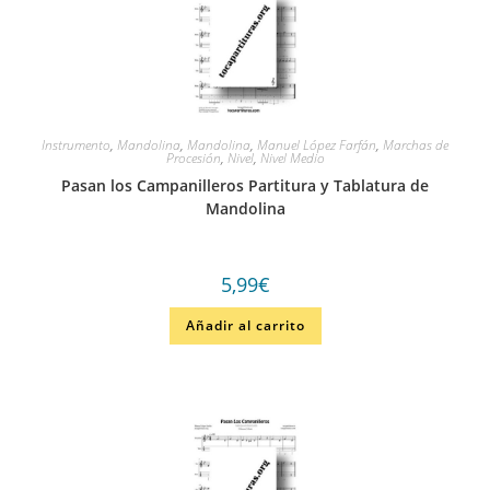
Instrumento
,
Mandolina
,
Mandolina
,
Manuel López Farfán
,
Marchas de
Procesión
,
Nivel
,
Nivel Medio
Pasan los Campanilleros Partitura y Tablatura de
Mandolina
5,99
€
Añadir al carrito