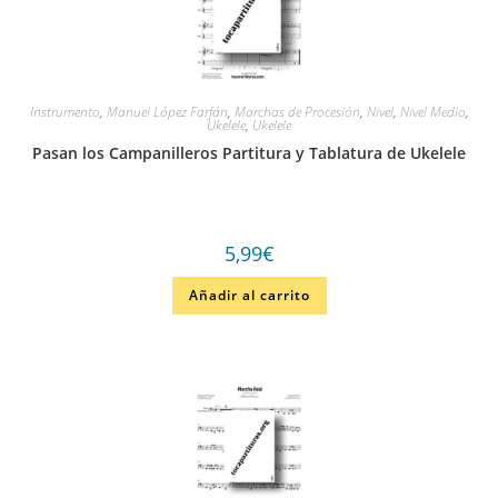
Instrumento
,
Manuel López Farfán
,
Marchas de Procesión
,
Nivel
,
Nivel Medio
,
Ukelele
,
Ukelele
Pasan los Campanilleros Partitura y Tablatura de Ukelele
5,99
€
Añadir al carrito