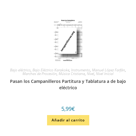
Bajo eléctrico
,
Bajo Eléctrico Karakoke
,
Instrumento
,
Manuel López Farfán
,
Marchas de Procesión
,
Música Cristiana
,
Nivel
,
Nivel Inicial
Pasan los Campanilleros Partitura y Tablatura a de bajo
eléctrico
5,99
€
Añadir al carrito