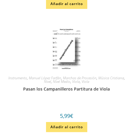
Añadir al carrito
Instrumento
,
Manuel López Farfán
,
Marchas de Procesión
,
Música Cristiana
,
Nivel
,
Nivel Medio
,
Viola
,
Viola
Pasan los Campanilleros Partitura de Viola
5,99
€
Añadir al carrito