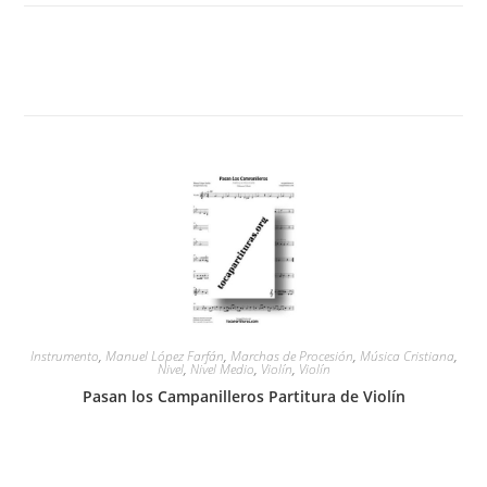
Instrumento
,
Manuel López Farfán
,
Marchas de Procesión
,
Música Cristiana
,
Nivel
,
Nivel Medio
,
Violín
,
Violín
Pasan los Campanilleros Partitura de Violín