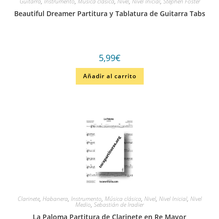
Guitarra
,
Instrumento
,
Música clásica
,
Nivel
,
Nivel Inicial
,
Stephen Foster
Beautiful Dreamer Partitura y Tablatura de Guitarra Tabs
5,99
€
Añadir al carrito
Clarinete
,
Habanera
,
Instrumento
,
Música clásica
,
Nivel
,
Nivel Inicial
,
Nivel
Medio
,
Sebastián de Iradier
La Paloma Partitura de Clarinete en Re Mayor