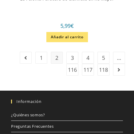
5,99
€
Añadir al carrito
1
2
3
4
5
…
116
117
118
Información
¿Quiénes somos?
Preguntas Frecuentes