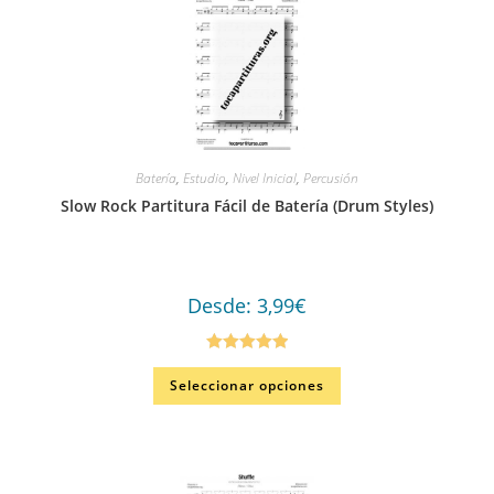
Batería
,
Estudio
,
Nivel Inicial
,
Percusión
Slow Rock Partitura Fácil de Batería (Drum Styles)
Desde:
3,99
€
Valorado en
Seleccionar opciones
5.00
de 5