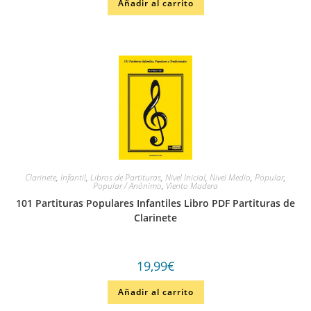
Añadir al carrito
Clarinete
,
Infantil
,
Libros de Partituras
,
Nivel Inicial
,
Nivel Medio
,
Popular
,
Popular / Anónimo
,
Viento Madera
101 Partituras Populares Infantiles Libro PDF Partituras de
Clarinete
19,99
€
Añadir al carrito