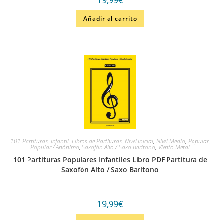
Añadir al carrito
101 Partituras
,
Infantil
,
Libros de Partituras
,
Nivel Inicial
,
Nivel Medio
,
Popular
,
Popular / Anónimo
,
Saxofón Alto / Saxo Barítono
,
Viento Metal
101 Partituras Populares Infantiles Libro PDF Partitura de
Saxofón Alto / Saxo Barítono
19,99
€