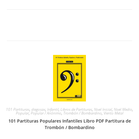
101 Partituras
,
diegosax
,
Infantil
,
Libros de Partituras
,
Nivel Inicial
,
Nivel Medio
,
Popular
,
Popular / Anónimo
,
Trombón / Bombardino
,
Viento Metal
101 Partituras Populares Infantiles Libro PDF Partitura de
Trombón / Bombardino