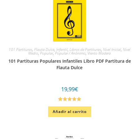
101 Partituras
,
Flauta Dulce
,
Infantil
,
Libros de Partituras
,
Nivel Inicial
,
Nivel
Medio
,
Popular
,
Popular / Anónimo
,
Viento Madera
101 Partituras Populares Infantiles Libro PDF Partitura de
Flauta Dulce
19,99
€
Valorado en
Añadir al carrito
5.00
de 5