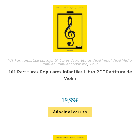
101 Partituras
,
Cuerda
,
Infantil
,
Libros de Partituras
,
Nivel Inicial
,
Nivel Medio
,
Popular
,
Popular / Anónimo
,
Violín
101 Partituras Populares Infantiles Libro PDF Partitura de
Violín
19,99
€
Añadir al carrito