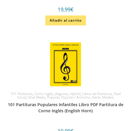
19,99
€
Añadir al carrito
101 Partituras
,
Corno inglés
,
diegosax
,
Infantil
,
Libros de Partituras
,
Nivel
Inicial
,
Nivel Medio
,
Popular
,
Popular / Anónimo
,
Viento Madera
101 Partituras Populares Infantiles Libro PDF Partitura de
Corno Inglés (English Horn)
19,99
€