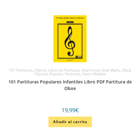
101 Partituras
,
Infantil
,
Libros de Partituras
,
Nivel Inicial
,
Nivel Medio
,
Oboe
,
Popular
,
Popular / Anónimo
,
Viento Madera
101 Partituras Populares Infantiles Libro PDF Partitura de
Oboe
19,99
€
Añadir al carrito