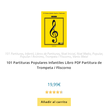
101 Partituras
,
Infantil
,
Libros de Partituras
,
Nivel Inicial
,
Nivel Medio
,
Popular
,
Popular / Anónimo
,
Trompeta / Fliscorno
,
Viento Metal
101 Partituras Populares Infantiles Libro PDF Partitura de
Trompeta / Fliscorno
19,99
€
Valorado
Añadir al carrito
en
4.50
de
5