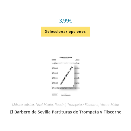
3,99
€
Seleccionar opciones
Música clásica
,
Nivel Medio
,
Rossini
,
Trompeta / Fliscorno
,
Viento Metal
El Barbero de Sevilla Partituras de Trompeta y Fliscorno