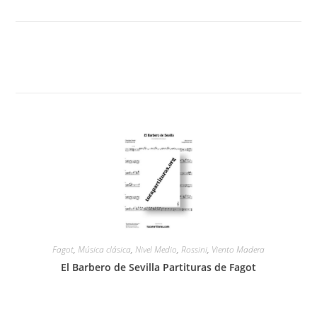
Fagot
,
Música clásica
,
Nivel Medio
,
Rossini
,
Viento Madera
El Barbero de Sevilla Partituras de Fagot