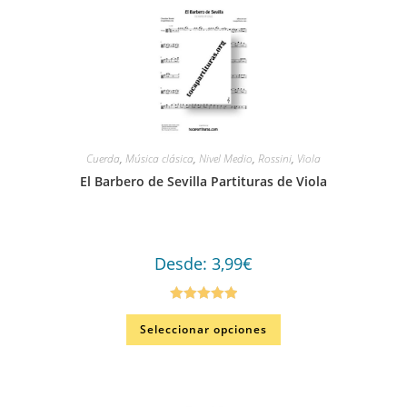
Cuerda
,
Música clásica
,
Nivel Medio
,
Rossini
,
Viola
El Barbero de Sevilla Partituras de Viola
Desde:
3,99
€
Valorado en
Seleccionar opciones
5.00
de 5