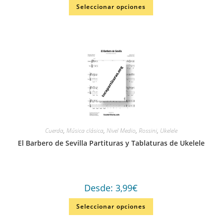
Seleccionar opciones
Cuerda
,
Música clásica
,
Nivel Medio
,
Rossini
,
Ukelele
El Barbero de Sevilla Partituras y Tablaturas de Ukelele
Desde:
3,99
€
Seleccionar opciones