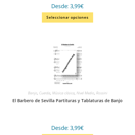
Desde:
3,99
€
Seleccionar opciones
Banjo
,
Cuerda
,
Música clásica
,
Nivel Medio
,
Rossini
El Barbero de Sevilla Partituras y Tablaturas de Banjo
Desde:
3,99
€