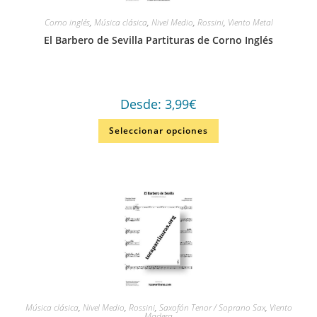
Corno inglés
,
Música clásica
,
Nivel Medio
,
Rossini
,
Viento Metal
El Barbero de Sevilla Partituras de Corno Inglés
Desde:
3,99
€
Seleccionar opciones
Música clásica
,
Nivel Medio
,
Rossini
,
Saxofón Tenor / Soprano Sax
,
Viento
Madera