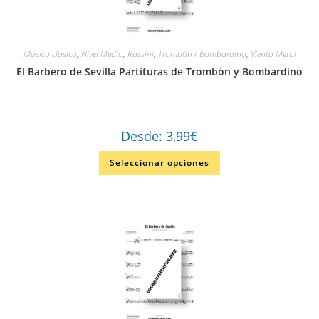
Música clásica
,
Nivel Medio
,
Rossini
,
Trombón / Bombardino
,
Viento Metal
El Barbero de Sevilla Partituras de Trombón y Bombardino
Desde:
3,99
€
Seleccionar opciones