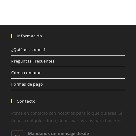
Información
¿Quiénes somos?
Preguntas Frecuentes
Cómo comprar
Formas de pago
Contacto
Ponte en contacto con nosotros para lo que quieras. Si
tienes cualquier duda, tienes varias vías para hacerlo:
Mándanos un mensaje desde