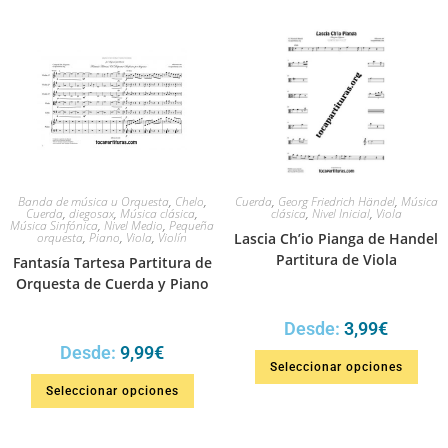
Banda de música u Orquesta
,
Chelo
,
Cuerda
,
Georg Friedrich Händel
,
Música
Cuerda
,
diegosax
,
Música clásica
,
clásica
,
Nivel Inicial
,
Viola
Música Sinfónica
,
Nivel Medio
,
Pequeña
orquesta
,
Piano
,
Viola
,
Violín
Lascia Ch’io Pianga de Handel
Partitura de Viola
Fantasía Tartesa Partitura de
Orquesta de Cuerda y Piano
Desde:
3,99
€
Desde:
9,99
€
Seleccionar opciones
Seleccionar opciones