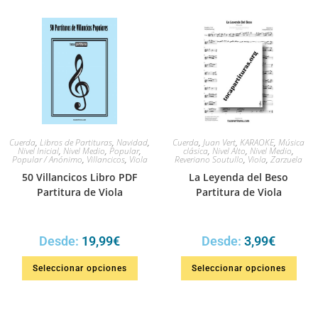
Cuerda
,
Libros de Partituras
,
Navidad
,
Cuerda
,
Juan Vert
,
KARAOKE
,
Música
Nivel Inicial
,
Nivel Medio
,
Popular
,
clásica
,
Nivel Alto
,
Nivel Medio
,
Popular / Anónimo
,
Villancicos
,
Viola
Reveriano Soutullo
,
Viola
,
Zarzuela
50 Villancicos Libro PDF
La Leyenda del Beso
Partitura de Viola
Partitura de Viola
Desde:
19,99
€
Desde:
3,99
€
Seleccionar opciones
Seleccionar opciones