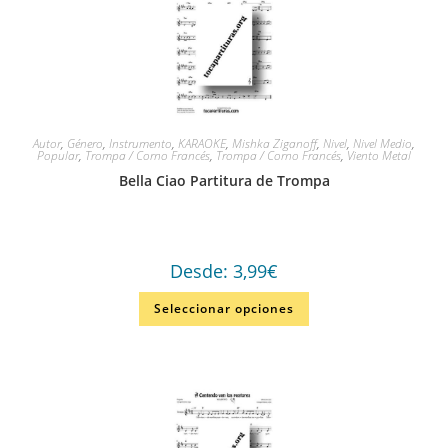
Autor
,
Género
,
Instrumento
,
KARAOKE
,
Mishka Ziganoff
,
Nivel
,
Nivel Medio
,
Popular
,
Trompa / Corno Francés
,
Trompa / Corno Francés
,
Viento Metal
Bella Ciao Partitura de Trompa
Desde:
3,99
€
Seleccionar opciones