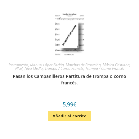
Instrumento
,
Manuel López Farfán
,
Marchas de Procesión
,
Música Cristiana
,
Nivel
,
Nivel Medio
,
Trompa / Corno Francés
,
Trompa / Corno Francés
Pasan los Campanilleros Partitura de trompa o corno
francés.
5,99
€
Añadir al carrito