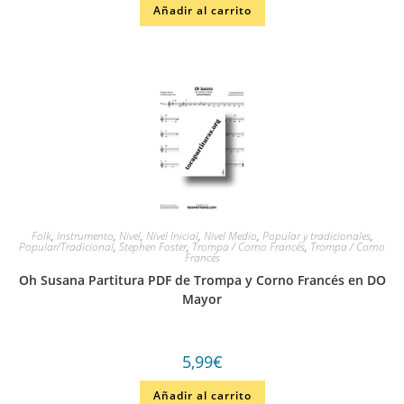
Añadir al carrito
Folk
,
Instrumento
,
Nivel
,
Nivel Inicial
,
Nivel Medio
,
Popular y tradicionales
,
Popular/Tradicional
,
Stephen Foster
,
Trompa / Corno Francés
,
Trompa / Corno
Francés
Oh Susana Partitura PDF de Trompa y Corno Francés en DO
Mayor
5,99
€
Añadir al carrito