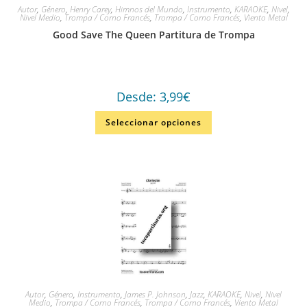
Autor
,
Género
,
Henry Carey
,
Himnos del Mundo
,
Instrumento
,
KARAOKE
,
Nivel
,
Nivel Medio
,
Trompa / Corno Francés
,
Trompa / Corno Francés
,
Viento Metal
Good Save The Queen Partitura de Trompa
Desde:
3,99
€
Seleccionar opciones
Autor
,
Género
,
Instrumento
,
James P. Johnson
,
Jazz
,
KARAOKE
,
Nivel
,
Nivel
Medio
,
Trompa / Corno Francés
,
Trompa / Corno Francés
,
Viento Metal