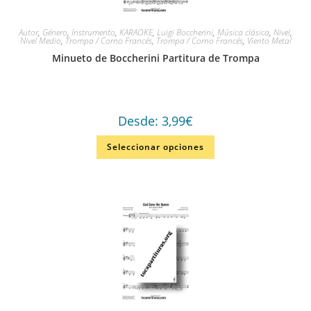
Autor
,
Género
,
Instrumento
,
KARAOKE
,
Luigi Boccherini
,
Música clásica
,
Nivel
,
Nivel Medio
,
Trompa / Corno Francés
,
Trompa / Corno Francés
,
Viento Metal
Minueto de Boccherini Partitura de Trompa
Desde:
3,99
€
Seleccionar opciones