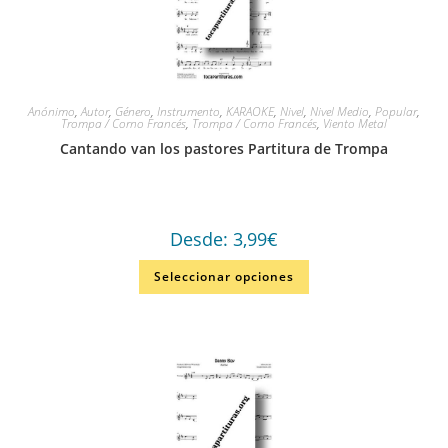
Anónimo
,
Autor
,
Género
,
Instrumento
,
KARAOKE
,
Nivel
,
Nivel Medio
,
Popular
,
Trompa / Corno Francés
,
Trompa / Corno Francés
,
Viento Metal
Cantando van los pastores Partitura de Trompa
Desde:
3,99
€
Seleccionar opciones