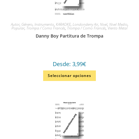
Autor
,
Género
,
Instrumento
,
KARAOKE
,
Londonderry Air
,
Nivel
,
Nivel Medio
,
Popular
,
Trompa / Corno Francés
,
Trompa / Corno Francés
,
Viento Metal
Danny Boy Partitura de Trompa
Desde:
3,99
€
Seleccionar opciones