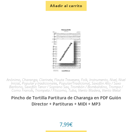
Añadir al carrito
Anónimo
,
Charanga
,
Clarinete
,
Flauta Travesera
,
Folk
,
Instrumento
,
Nivel
,
Nivel
Inicial
,
Popular y tradicionales
,
Popular/Tradicional
,
Saxofón Alto / Saxo
Barítono
,
Saxofón Tenor / Soprano Sax
,
Trombón / Bombardino
,
Trompa /
Corno Francés
,
Trompeta / Fliscorno
,
Tuba
,
Viento Madera
,
Viento Metal
Pincho de Tortilla Partitura de Charanga en PDF Guión
Director + Partituras + MIDI + MP3
7,99
€