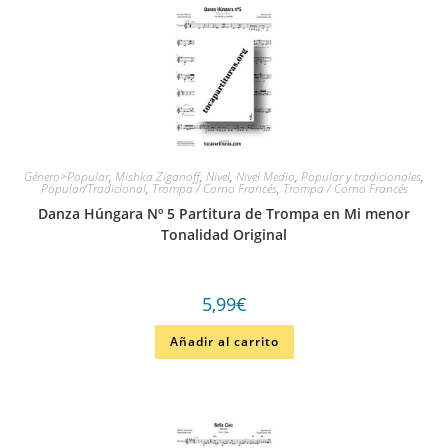
Género>Popular
,
Mishka Ziganoff
,
Nivel
,
Nivel Medio
,
Popular y tradicionales
,
Popular/Tradicional
,
Trompa / Corno Francés
,
Trompa / Corno Francés
Danza Húngara Nº 5 Partitura de Trompa en Mi menor
Tonalidad Original
5,99
€
Añadir al carrito