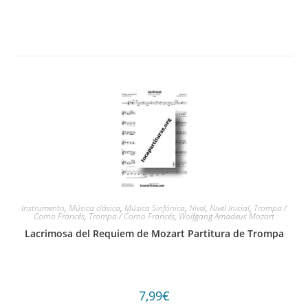
Instrumento
,
Música clásica
,
Música Sinfónica
,
Nivel
,
Nivel Inicial
,
Trompa /
Corno Francés
,
Trompa / Corno Francés
,
Wolfgang Amadeus Mozart
Lacrimosa del Requiem de Mozart Partitura de Trompa
7,99
€