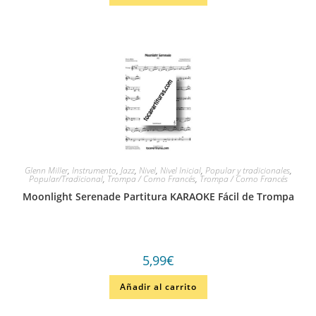
Glenn Miller
,
Instrumento
,
Jazz
,
Nivel
,
Nivel Inicial
,
Popular y tradicionales
,
Popular/Tradicional
,
Trompa / Corno Francés
,
Trompa / Corno Francés
Moonlight Serenade Partitura KARAOKE Fácil de Trompa
5,99
€
Añadir al carrito