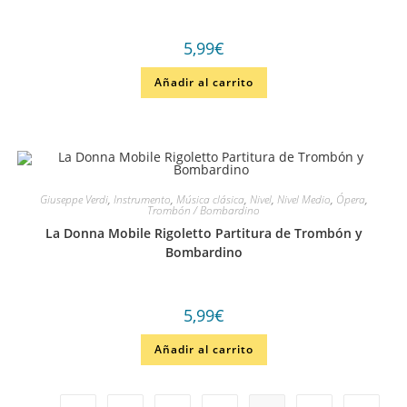
5,99
€
Añadir al carrito
Giuseppe Verdi
,
Instrumento
,
Música clásica
,
Nivel
,
Nivel Medio
,
Ópera
,
Trombón / Bombardino
La Donna Mobile Rigoletto Partitura de Trombón y
Bombardino
5,99
€
Añadir al carrito