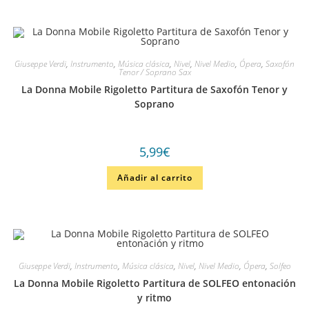
Giuseppe Verdi
,
Instrumento
,
Música clásica
,
Nivel
,
Nivel Medio
,
Ópera
,
Saxofón
Tenor / Soprano Sax
La Donna Mobile Rigoletto Partitura de Saxofón Tenor y
Soprano
5,99
€
Añadir al carrito
Giuseppe Verdi
,
Instrumento
,
Música clásica
,
Nivel
,
Nivel Medio
,
Ópera
,
Solfeo
La Donna Mobile Rigoletto Partitura de SOLFEO entonación
y ritmo