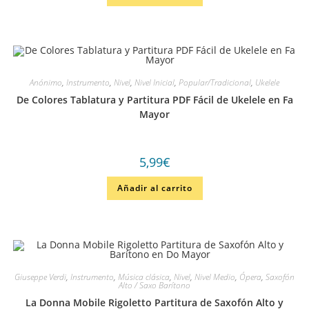
Anónimo
,
Instrumento
,
Nivel
,
Nivel Inicial
,
Popular/Tradicional
,
Ukelele
De Colores Tablatura y Partitura PDF Fácil de Ukelele en Fa
Mayor
5,99
€
Añadir al carrito
Giuseppe Verdi
,
Instrumento
,
Música clásica
,
Nivel
,
Nivel Medio
,
Ópera
,
Saxofón
Alto / Saxo Barítono
La Donna Mobile Rigoletto Partitura de Saxofón Alto y