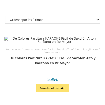
Anónimo
,
Instrumento
,
Nivel
,
Nivel Inicial
,
Popular/Tradicional
,
Saxofón Alto /
Saxo Barítono
De Colores Partitura KARAOKE Fácil de Saxofón Alto y
Barítono en Re Mayor
5,99
€
Añadir al carrito