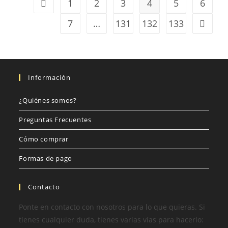
1
2
3
4
5
6
7
…
131
132
133
Información
¿Quiénes somos?
Preguntas Frecuentes
Cómo comprar
Formas de pago
Contacto
Ponte en contacto con nosotros para lo que quieras. Si
tienes cualquier duda, tienes varias vías para hacerlo: