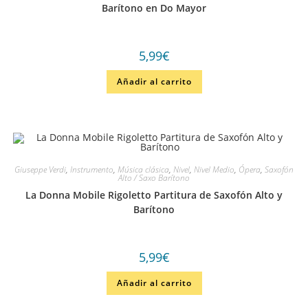
Barítono en Do Mayor
5,99
€
Añadir al carrito
Giuseppe Verdi
,
Instrumento
,
Música clásica
,
Nivel
,
Nivel Medio
,
Ópera
,
Saxofón
Alto / Saxo Barítono
La Donna Mobile Rigoletto Partitura de Saxofón Alto y
Barítono
5,99
€
Añadir al carrito