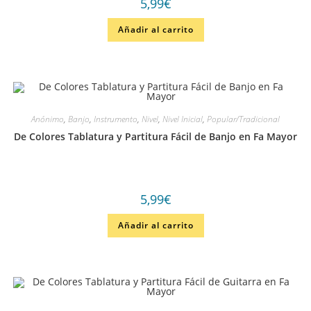
5,99
€
Añadir al carrito
Anónimo
,
Banjo
,
Instrumento
,
Nivel
,
Nivel Inicial
,
Popular/Tradicional
De Colores Tablatura y Partitura Fácil de Banjo en Fa Mayor
5,99
€
Añadir al carrito