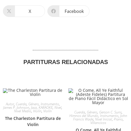
X
Facebook
PARTITURAS RELACIONADAS
Autor
,
Cuerda
,
Género
,
Instrumento
,
James P. Johnson
,
Jazz
,
KARAOKE
,
Nivel
,
Nivel Medio
,
Violín
,
Violín
Cuerda
,
Género
,
Gerson C. Suns
,
Himnos del Mundo
,
Instrumento
,
John
The Charleston Partitura de
Francis Wade
,
Nivel Inicial
,
Piano
,
Villancicos
Violín
O Come, All Ye Faithful