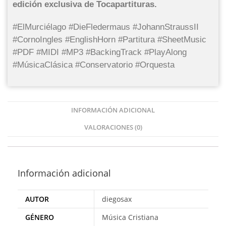
edición exclusiva de Tocapartituras.
#ElMurciélago #DieFledermaus #JohannStraussII
#CornoIngles #EnglishHorn #Partitura #SheetMusic
#PDF #MIDI #MP3 #BackingTrack #PlayAlong
#MúsicaClásica #Conservatorio #Orquesta
INFORMACIÓN ADICIONAL
VALORACIONES (0)
Información adicional
AUTOR
diegosax
GÉNERO
Música Cristiana