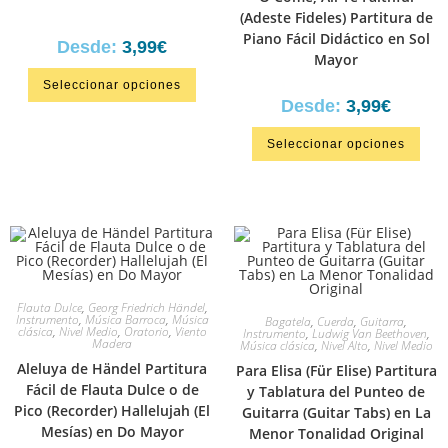
(Adeste Fideles) Partitura de
Piano Fácil Didáctico en Sol
Desde:
3,99
€
Mayor
Seleccionar opciones
Desde:
3,99
€
Seleccionar opciones
Flauta Dulce
,
Georg Friedrich Händel
,
Instrumento
,
Música Barroca
,
Música
Bagatela
,
Cuerda
,
Guitarra
,
clásica
,
Nivel Medio
,
Oratorio
,
Viento
Instrumento
,
Ludwig Van Beethoven
,
Madera
Música clásica
,
Nivel Alto
,
Nivel Medio
Aleluya de Händel Partitura
Para Elisa (Für Elise) Partitura
Fácil de Flauta Dulce o de
y Tablatura del Punteo de
Pico (Recorder) Hallelujah (El
Guitarra (Guitar Tabs) en La
Mesías) en Do Mayor
Menor Tonalidad Original