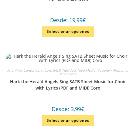
Desde:
19,99
€
Seleccionar opciones
Anónimo
,
Canto
,
Coro
,
Coro SATB
,
Navidad
,
Nivel Medio
,
Popular / Anónimo
,
Villancicos
Hark the Herald Angels Sing SATB Sheet Music for Choir
with Lyrics (PDF and MIDI) Coro
Desde:
3,99
€
Seleccionar opciones