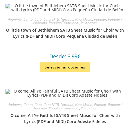
Anónimo
,
Canto
,
Coro
,
Coro SATB
,
Navidad
,
Nivel Medio
,
Popular
,
Popular /
Anónimo
,
Popular/Tradicional
,
Villancicos
O little town of Bethlehem SATB Sheet Music for Choir with
Lyrics (PDF and MIDI) Coro Pequeña Ciudad de Belén
Desde:
3,99
€
Seleccionar opciones
Anónimo
,
Canto
,
Coro
,
Coro SATB
,
Navidad
,
Nivel Medio
,
Popular
,
Popular /
Anónimo
,
Popular/Tradicional
,
Villancicos
O come, All Ye Faithful SATB Sheet Music for Choir with
Lyrics (PDF and MIDI) Coro Adeste Fideles