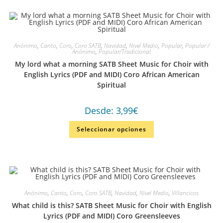
Anónimo
,
Canto
,
Coro
,
Coro SATB
,
Navidad
,
Nivel Medio
,
Popular
,
Popular /
Anónimo
,
Popular/Tradicional
My lord what a morning SATB Sheet Music for Choir with
English Lyrics (PDF and MIDI) Coro African American
Spiritual
Desde:
3,99
€
Seleccionar opciones
Anónimo
,
Canto
,
Coro
,
Coro SATB
,
Navidad
,
Nivel Medio
,
Villancicos
What child is this? SATB Sheet Music for Choir with English
Lyrics (PDF and MIDI) Coro Greensleeves