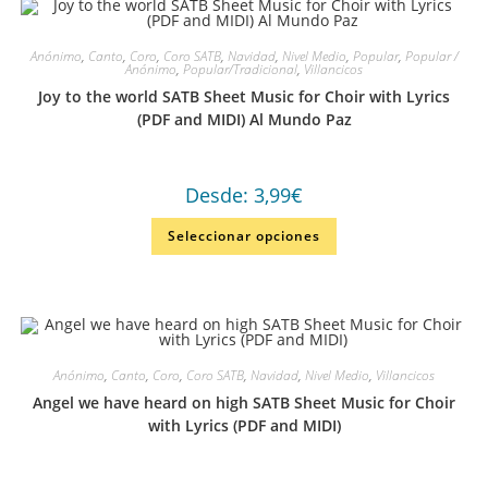
Anónimo
,
Canto
,
Coro
,
Coro SATB
,
Navidad
,
Nivel Medio
,
Popular
,
Popular /
Anónimo
,
Popular/Tradicional
,
Villancicos
Joy to the world SATB Sheet Music for Choir with Lyrics
(PDF and MIDI) Al Mundo Paz
Desde:
3,99
€
Seleccionar opciones
Anónimo
,
Canto
,
Coro
,
Coro SATB
,
Navidad
,
Nivel Medio
,
Villancicos
Angel we have heard on high SATB Sheet Music for Choir
with Lyrics (PDF and MIDI)