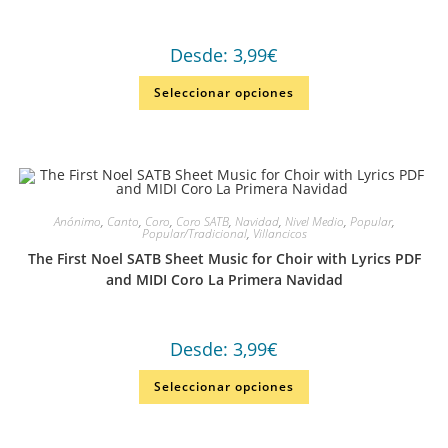
Desde:
3,99
€
Seleccionar opciones
Anónimo
,
Canto
,
Coro
,
Coro SATB
,
Navidad
,
Nivel Medio
,
Popular
,
Popular/Tradicional
,
Villancicos
The First Noel SATB Sheet Music for Choir with Lyrics PDF
and MIDI Coro La Primera Navidad
Desde:
3,99
€
Seleccionar opciones