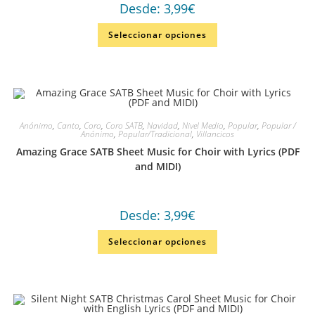
Desde:
3,99
€
Seleccionar opciones
Anónimo
,
Canto
,
Coro
,
Coro SATB
,
Navidad
,
Nivel Medio
,
Popular
,
Popular /
Anónimo
,
Popular/Tradicional
,
Villancicos
Amazing Grace SATB Sheet Music for Choir with Lyrics (PDF
and MIDI)
Desde:
3,99
€
Seleccionar opciones