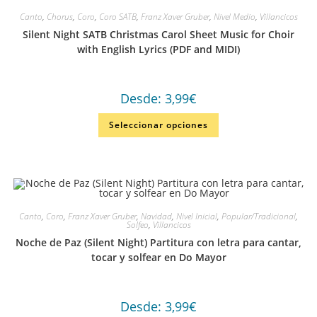
Canto
,
Chorus
,
Coro
,
Coro SATB
,
Franz Xaver Gruber
,
Nivel Medio
,
Villancicos
Silent Night SATB Christmas Carol Sheet Music for Choir
with English Lyrics (PDF and MIDI)
Desde:
3,99
€
Seleccionar opciones
Canto
,
Coro
,
Franz Xaver Gruber
,
Navidad
,
Nivel Inicial
,
Popular/Tradicional
,
Solfeo
,
Villancicos
Noche de Paz (Silent Night) Partitura con letra para cantar,
tocar y solfear en Do Mayor
Desde:
3,99
€