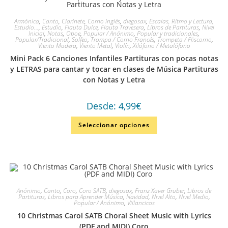
Armónica
,
Canto
,
Clarinete
,
Corno inglés
,
diegosax
,
Escalas, Ritmo y Lectura,
Estudio...
,
Estudio
,
Flauta Dulce
,
Flauta Travesera
,
Libros de Partituras
,
Nivel
Inicial
,
Notas
,
Oboe
,
Popular / Anónimo
,
Popular y tradicionales
,
Popular/Tradicional
,
Solfeo
,
Trompa / Corno Francés
,
Trompeta / Fliscorno
,
Viento Madera
,
Viento Metal
,
Violín
,
Xilófono / Metalófono
Mini Pack 6 Canciones Infantiles Partituras con pocas notas
y LETRAS para cantar y tocar en clases de Música Partituras
con Notas y Letra
Desde:
4,99
€
Seleccionar opciones
Anónimo
,
Canto
,
Coro
,
Coro SATB
,
diegosax
,
Franz Xaver Gruber
,
Libros de
Partituras
,
Libros para Aprender Música
,
Navidad
,
Nivel Alto
,
Nivel Medio
,
Popular / Anónimo
,
Villancicos
10 Christmas Carol SATB Choral Sheet Music with Lyrics
(PDF and MIDI) Coro