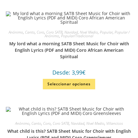
Anónimo
,
Canto
,
Coro
,
Coro SATB
,
Navidad
,
Nivel Medio
,
Popular
,
Popular /
Anónimo
,
Popular/Tradicional
My lord what a morning SATB Sheet Music for Choir with
English Lyrics (PDF and MIDI) Coro African American
Spiritual
Desde:
3,99
€
Seleccionar opciones
Anónimo
,
Canto
,
Coro
,
Coro SATB
,
Navidad
,
Nivel Medio
,
Villancicos
What child is this? SATB Sheet Music for Choir with English
Lyrics (PDF and MIDI) Coro Greensleeves