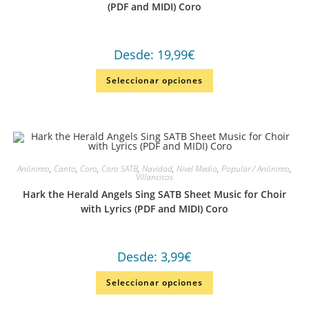
(PDF and MIDI) Coro
Desde:
19,99
€
Seleccionar opciones
Anónimo
,
Canto
,
Coro
,
Coro SATB
,
Navidad
,
Nivel Medio
,
Popular / Anónimo
,
Villancicos
Hark the Herald Angels Sing SATB Sheet Music for Choir
with Lyrics (PDF and MIDI) Coro
Desde:
3,99
€
Seleccionar opciones