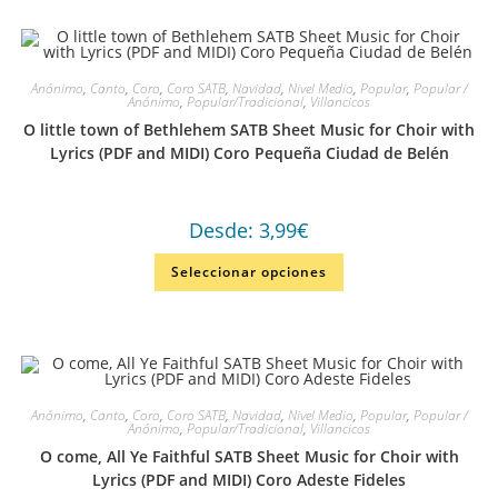
Anónimo
,
Canto
,
Coro
,
Coro SATB
,
Navidad
,
Nivel Medio
,
Popular
,
Popular /
Anónimo
,
Popular/Tradicional
,
Villancicos
O little town of Bethlehem SATB Sheet Music for Choir with
Lyrics (PDF and MIDI) Coro Pequeña Ciudad de Belén
Desde:
3,99
€
Seleccionar opciones
Anónimo
,
Canto
,
Coro
,
Coro SATB
,
Navidad
,
Nivel Medio
,
Popular
,
Popular /
Anónimo
,
Popular/Tradicional
,
Villancicos
O come, All Ye Faithful SATB Sheet Music for Choir with
Lyrics (PDF and MIDI) Coro Adeste Fideles