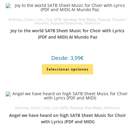
Anónimo
,
Canto
,
Coro
,
Coro SATB
,
Navidad
,
Nivel Medio
,
Popular
,
Popular /
Anónimo
,
Popular/Tradicional
,
Villancicos
Joy to the world SATB Sheet Music for Choir with Lyrics
(PDF and MIDI) Al Mundo Paz
Desde:
3,99
€
Seleccionar opciones
Anónimo
,
Canto
,
Coro
,
Coro SATB
,
Navidad
,
Nivel Medio
,
Villancicos
Angel we have heard on high SATB Sheet Music for Choir
with Lyrics (PDF and MIDI)