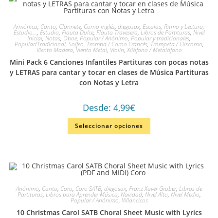
Armónica
,
Canto
,
Clarinete
,
Corno inglés
,
diegosax
,
Escalas, Ritmo y Lectura,
Estudio...
,
Estudio
,
Flauta Dulce
,
Flauta Travesera
,
Libros de Partituras
,
Nivel
Inicial
,
Notas
,
Oboe
,
Popular / Anónimo
,
Popular y tradicionales
,
Popular/Tradicional
,
Solfeo
,
Trompa / Corno Francés
,
Trompeta / Fliscorno
,
Viento Madera
,
Viento Metal
,
Violín
,
Xilófono / Metalófono
Mini Pack 6 Canciones Infantiles Partituras con pocas notas
y LETRAS para cantar y tocar en clases de Música Partituras
con Notas y Letra
Desde:
4,99
€
Seleccionar opciones
Anónimo
,
Canto
,
Coro
,
Coro SATB
,
diegosax
,
Franz Xaver Gruber
,
Libros de
Partituras
,
Libros para Aprender Música
,
Navidad
,
Nivel Alto
,
Nivel Medio
,
Popular / Anónimo
,
Villancicos
10 Christmas Carol SATB Choral Sheet Music with Lyrics