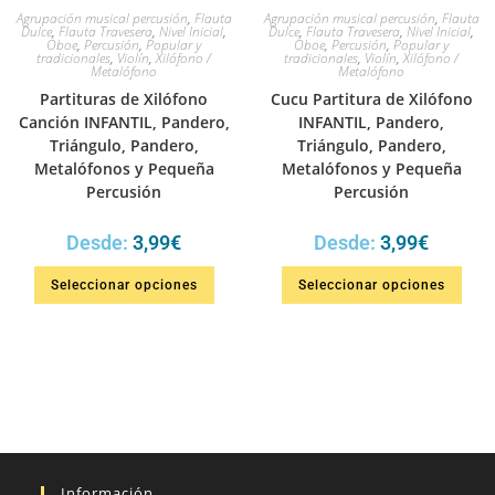
Agrupación musical percusión
,
Flauta
Agrupación musical percusión
,
Flauta
Dulce
,
Flauta Travesera
,
Nivel Inicial
,
Dulce
,
Flauta Travesera
,
Nivel Inicial
,
Oboe
,
Percusión
,
Popular y
Oboe
,
Percusión
,
Popular y
tradicionales
,
Violín
,
Xilófono /
tradicionales
,
Violín
,
Xilófono /
Metalófono
Metalófono
Partituras de Xilófono
Cucu Partitura de Xilófono
Canción INFANTIL, Pandero,
INFANTIL, Pandero,
Triángulo, Pandero,
Triángulo, Pandero,
Metalófonos y Pequeña
Metalófonos y Pequeña
Percusión
Percusión
Desde:
3,99
€
Desde:
3,99
€
Seleccionar opciones
Seleccionar opciones
Información