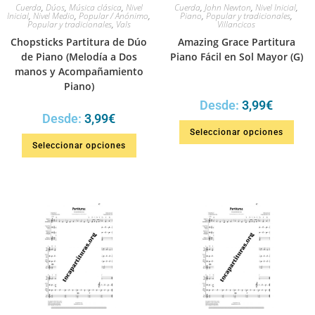
Cuerda
,
Dúos
,
Música clásica
,
Nivel
Cuerda
,
John Newton
,
Nivel Inicial
,
Inicial
,
Nivel Medio
,
Popular / Anónimo
,
Piano
,
Popular y tradicionales
,
Popular y tradicionales
,
Vals
Villancicos
Chopsticks Partitura de Dúo
Amazing Grace Partitura
de Piano (Melodía a Dos
Piano Fácil en Sol Mayor (G)
manos y Acompañamiento
Piano)
Desde:
3,99
€
Desde:
3,99
€
Seleccionar opciones
Seleccionar opciones