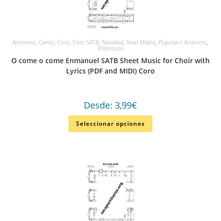
Anónimo
,
Canto
,
Coro
,
Coro SATB
,
Navidad
,
Nivel Medio
,
Popular / Anónimo
,
Villancicos
O come o come Enmanuel SATB Sheet Music for Choir with
Lyrics (PDF and MIDI) Coro
Desde:
3,99
€
Seleccionar opciones