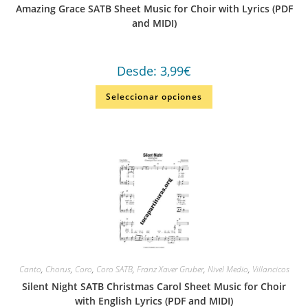
Amazing Grace SATB Sheet Music for Choir with Lyrics (PDF
and MIDI)
Desde:
3,99
€
Seleccionar opciones
Canto
,
Chorus
,
Coro
,
Coro SATB
,
Franz Xaver Gruber
,
Nivel Medio
,
Villancicos
Silent Night SATB Christmas Carol Sheet Music for Choir
with English Lyrics (PDF and MIDI)