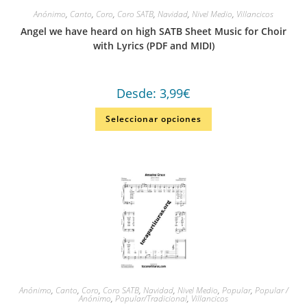
Anónimo
,
Canto
,
Coro
,
Coro SATB
,
Navidad
,
Nivel Medio
,
Villancicos
Angel we have heard on high SATB Sheet Music for Choir
with Lyrics (PDF and MIDI)
Desde:
3,99
€
Seleccionar opciones
Anónimo
,
Canto
,
Coro
,
Coro SATB
,
Navidad
,
Nivel Medio
,
Popular
,
Popular /
Anónimo
,
Popular/Tradicional
,
Villancicos