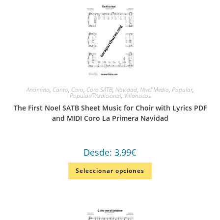
Anónimo
,
Canto
,
Coro
,
Coro SATB
,
Navidad
,
Nivel Medio
,
Popular
,
Popular/Tradicional
,
Villancicos
The First Noel SATB Sheet Music for Choir with Lyrics PDF
and MIDI Coro La Primera Navidad
Desde:
3,99
€
Seleccionar opciones