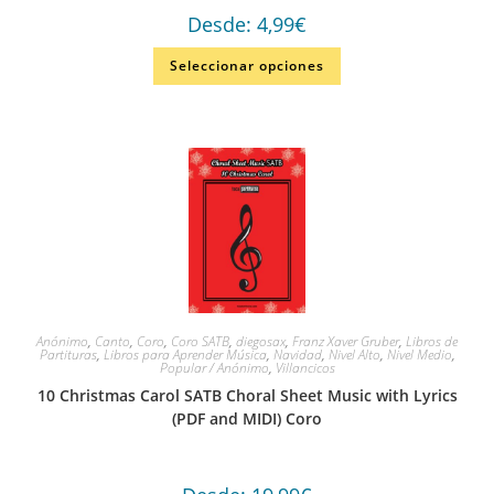
Desde:
4,99
€
Seleccionar opciones
Anónimo
,
Canto
,
Coro
,
Coro SATB
,
diegosax
,
Franz Xaver Gruber
,
Libros de
Partituras
,
Libros para Aprender Música
,
Navidad
,
Nivel Alto
,
Nivel Medio
,
Popular / Anónimo
,
Villancicos
10 Christmas Carol SATB Choral Sheet Music with Lyrics
(PDF and MIDI) Coro