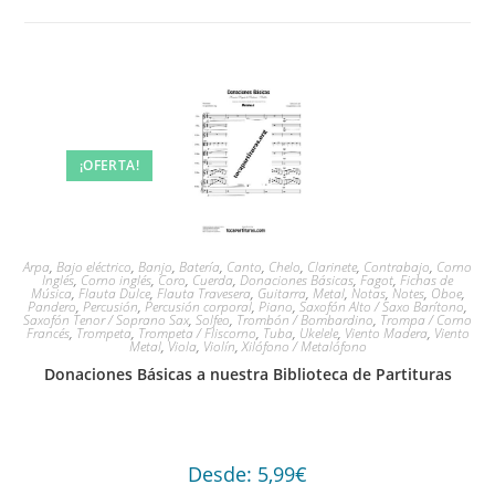
¡OFERTA!
Arpa
,
Bajo eléctrico
,
Banjo
,
Batería
,
Canto
,
Chelo
,
Clarinete
,
Contrabajo
,
Corno
Inglés
,
Corno inglés
,
Coro
,
Cuerda
,
Donaciones Básicas
,
Fagot
,
Fichas de
Música
,
Flauta Dulce
,
Flauta Travesera
,
Guitarra
,
Metal
,
Notas
,
Notes
,
Oboe
,
Pandero
,
Percusión
,
Percusión corporal
,
Piano
,
Saxofón Alto / Saxo Barítono
,
Saxofón Tenor / Soprano Sax
,
Solfeo
,
Trombón / Bombardino
,
Trompa / Corno
Francés
,
Trompeta
,
Trompeta / Fliscorno
,
Tuba
,
Ukelele
,
Viento Madera
,
Viento
Metal
,
Viola
,
Violín
,
Xilófono / Metalófono
Donaciones Básicas a nuestra Biblioteca de Partituras
Desde:
5,99
€