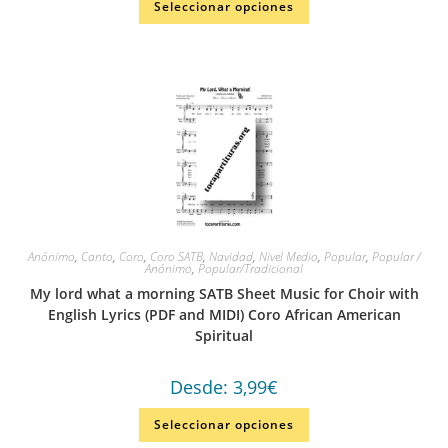
Seleccionar opciones
Anónimo
,
Canto
,
Coro
,
Coro SATB
,
Navidad
,
Nivel Medio
,
Popular
,
Popular /
Anónimo
,
Popular/Tradicional
My lord what a morning SATB Sheet Music for Choir with
English Lyrics (PDF and MIDI) Coro African American
Spiritual
Desde:
3,99
€
Seleccionar opciones