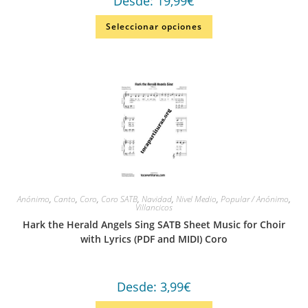
Desde:
19,99
€
Seleccionar opciones
Anónimo
,
Canto
,
Coro
,
Coro SATB
,
Navidad
,
Nivel Medio
,
Popular / Anónimo
,
Villancicos
Hark the Herald Angels Sing SATB Sheet Music for Choir
with Lyrics (PDF and MIDI) Coro
Desde:
3,99
€