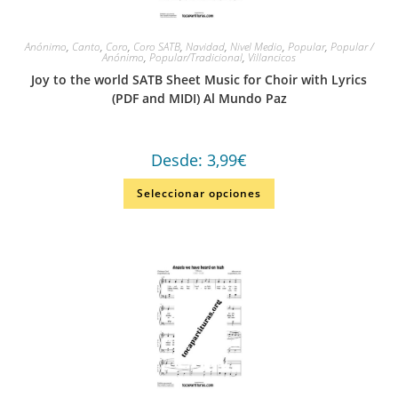
Anónimo
,
Canto
,
Coro
,
Coro SATB
,
Navidad
,
Nivel Medio
,
Popular
,
Popular /
Anónimo
,
Popular/Tradicional
,
Villancicos
Joy to the world SATB Sheet Music for Choir with Lyrics
(PDF and MIDI) Al Mundo Paz
Desde:
3,99
€
Seleccionar opciones