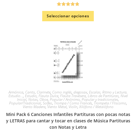
Valorado en
Seleccionar opciones
4.86
de 5
Armónica
,
Canto
,
Clarinete
,
Corno inglés
,
diegosax
,
Escalas, Ritmo y Lectura,
Estudio...
,
Estudio
,
Flauta Dulce
,
Flauta Travesera
,
Libros de Partituras
,
Nivel
Inicial
,
Notas
,
Oboe
,
Popular / Anónimo
,
Popular y tradicionales
,
Popular/Tradicional
,
Solfeo
,
Trompa / Corno Francés
,
Trompeta / Fliscorno
,
Viento Madera
,
Viento Metal
,
Violín
,
Xilófono / Metalófono
Mini Pack 6 Canciones Infantiles Partituras con pocas notas
y LETRAS para cantar y tocar en clases de Música Partituras
con Notas y Letra