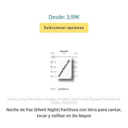
Desde:
3,99
€
Seleccionar opciones
Canto
,
Coro
,
Franz Xaver Gruber
,
Navidad
,
Nivel Inicial
,
Popular/Tradicional
,
Solfeo
,
Villancicos
Noche de Paz (Silent Night) Partitura con letra para cantar,
tocar y solfear en Do Mayor