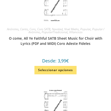
Anónimo
,
Canto
,
Coro
,
Coro SATB
,
Navidad
,
Nivel Medio
,
Popular
,
Popular /
Anónimo
,
Popular/Tradicional
,
Villancicos
O come, All Ye Faithful SATB Sheet Music for Choir with
Lyrics (PDF and MIDI) Coro Adeste Fideles
Desde:
3,99
€
Seleccionar opciones