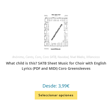
Anónimo
,
Canto
,
Coro
,
Coro SATB
,
Navidad
,
Nivel Medio
,
Villancicos
What child is this? SATB Sheet Music for Choir with English
Lyrics (PDF and MIDI) Coro Greensleeves
Desde:
3,99
€
Seleccionar opciones