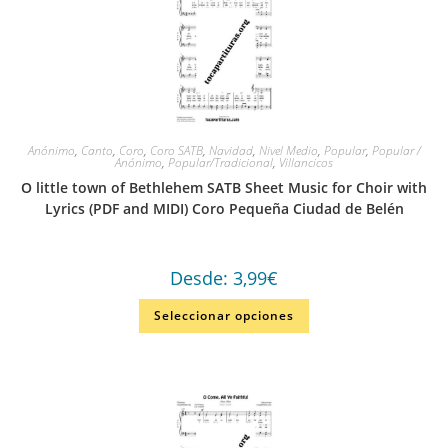
Anónimo
,
Canto
,
Coro
,
Coro SATB
,
Navidad
,
Nivel Medio
,
Popular
,
Popular /
Anónimo
,
Popular/Tradicional
,
Villancicos
O little town of Bethlehem SATB Sheet Music for Choir with
Lyrics (PDF and MIDI) Coro Pequeña Ciudad de Belén
Desde:
3,99
€
Seleccionar opciones