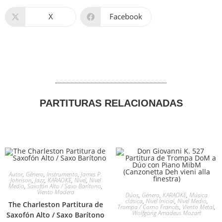
X
Facebook
PARTITURAS RELACIONADAS
Autor
,
Género
,
Instrumento
,
James P.
Johnson
,
Jazz
,
KARAOKE
,
Nivel
,
Nivel
Medio
,
Saxofón Alto / Saxo Barítono
,
Viento Madera
Dúos
,
Género
,
KARAOKE
,
Música
clásica
,
Nivel Inicial
,
Nivel Medio
,
The Charleston Partitura de
Trompa / Corno Francés
,
Viento Metal
,
Wolfgang Amadeus Mozart
Saxofón Alto / Saxo Barítono