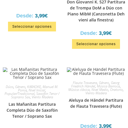
Don Giovanni K. 527 Partitura
de Trompa DoM a Dúo con
Piano MibM (Canzonetta Deh
Desde:
3,99
€
vieni alla finestra)
Seleccionar opciones
Desde:
3,99
€
Seleccionar opciones
Flauta Travesera
,
Género
,
Georg
Friedrich Händel
,
Música Barroca
,
Dúos
,
Género
,
KARAOKE
,
Manuel M.
Música clásica
,
Nivel Medio
,
Oratorio
,
Ponce
,
Nivel Inicial
,
Viento Madera
Popular/Tradicional
,
Saxofón Tenor /
Soprano Sax
,
Viento Madera
Aleluya de Händel Partitura
Las Mañanitas Partitura
de Flauta Travesera (Flute)
Completa Dúo de Saxofón
Tenor / Soprano Sax
Desde:
3,99
€