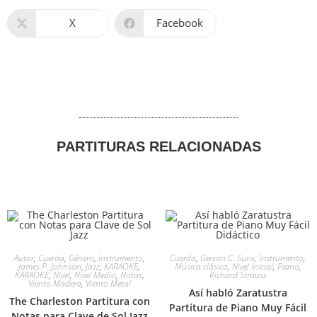
X
Facebook
PARTITURAS RELACIONADAS
Autor
,
Cuerda
,
Género
,
Instrumento
,
Cuerda
,
Gerson C. Suns
,
Instrumento
,
James P. Johnson
,
Jazz
,
KARAOKE
,
Música clásica
,
Nivel Inicial
,
Piano
,
KARAOKE
,
Nivel
,
Nivel Medio
,
Notas
,
Richard Strauss
Viento Madera
,
Viento Metal
Así habló Zaratustra
The Charleston Partitura con
Partitura de Piano Muy Fácil
Notas para Clave de Sol Jazz