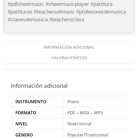
#pdfsheetmusic #sheetmusicplayer #partitura
#partituras #teachersofmusic #profesoresdemusica
#clasesdemusica #teachersclass
INFORMACIÓN ADICIONAL
VALORACIONES (0)
Información adicional
INSTRUMENTO
Piano
FORMATO
PDF – MIDI – MP3
NIVEL
Nivel Inicial
GÉNERO
Popular/Tradicional