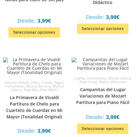
Didáctico
Desde:
3,99
€
Desde:
3,99
€
Seleccionar opciones
Seleccionar opciones
Cuerda
,
Instrumento
,
Música clásica
,
Nivel Inicial
,
Piano
,
Villancicos
Antonio Vivaldi
,
Chelo
,
Cuerda
,
Fagot
,
Instrumento
,
Música Barroca
,
Música
Campanitas del Lugar
clásica
,
Nivel Alto
,
Nivel Medio
Variaciones de Mozart
La Primavera de Vivaldi
Partitura para Piano Fácil
Partitura de Chelo para
Cuarteto de Cuerdas en Mi
Mayor (Tonalidad Original)
Desde:
3,99
€
Seleccionar opciones
Desde:
3,99
€