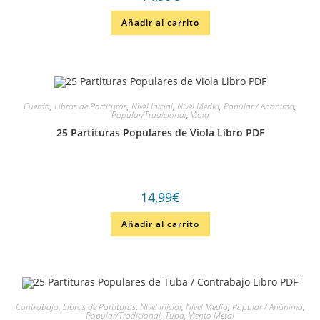
Añadir al carrito
Cuerda
,
Libros de Partituras
,
Nivel Inicial
,
Nivel Medio
,
Popular / Anónimo
,
Popular/Tradicional
,
Viola
25 Partituras Populares de Viola Libro PDF
14,99
€
Añadir al carrito
Contrabajo
,
Libros de Partituras
,
Nivel Inicial
,
Nivel Medio
,
Popular / Anónimo
,
Popular/Tradicional
,
Tuba
,
Viento Metal