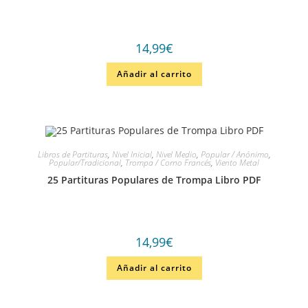
14,99
€
Añadir al carrito
Libros de Partituras
,
Nivel Inicial
,
Nivel Medio
,
Popular / Anónimo
,
Popular/Tradicional
,
Trompa / Corno Francés
,
Viento Metal
25 Partituras Populares de Trompa Libro PDF
14,99
€
Añadir al carrito