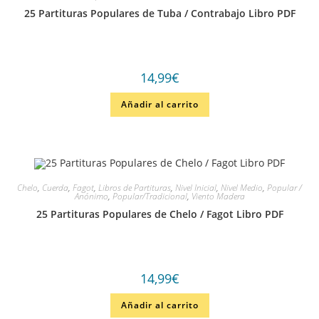
25 Partituras Populares de Tuba / Contrabajo Libro PDF
14,99
€
Añadir al carrito
Chelo
,
Cuerda
,
Fagot
,
Libros de Partituras
,
Nivel Inicial
,
Nivel Medio
,
Popular /
Anónimo
,
Popular/Tradicional
,
Viento Madera
25 Partituras Populares de Chelo / Fagot Libro PDF
14,99
€
Añadir al carrito