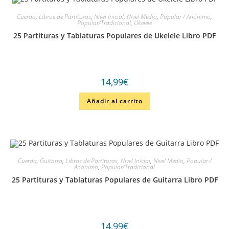
Cuerda
,
Libros de Partituras
,
Nivel Inicial
,
Nivel Medio
,
Popular / Anónimo
,
Popular/Tradicional
,
Ukelele
25 Partituras y Tablaturas Populares de Ukelele Libro PDF
14,99
€
Añadir al carrito
Cuerda
,
Guitarra
,
Libros de Partituras
,
Nivel Inicial
,
Nivel Medio
,
Popular /
Anónimo
,
Popular/Tradicional
25 Partituras y Tablaturas Populares de Guitarra Libro PDF
14,99
€