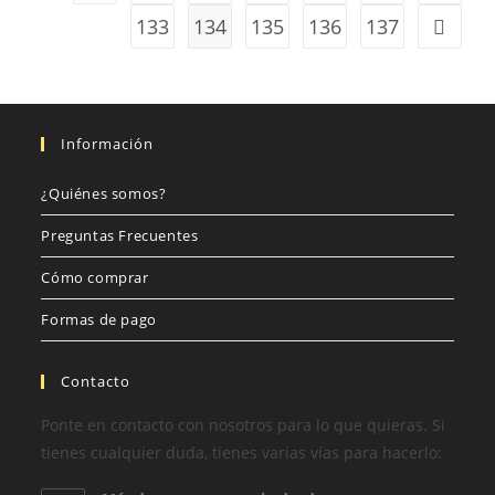
133
134
135
136
137
Información
¿Quiénes somos?
Preguntas Frecuentes
Cómo comprar
Formas de pago
Contacto
Ponte en contacto con nosotros para lo que quieras. Si
tienes cualquier duda, tienes varias vías para hacerlo: