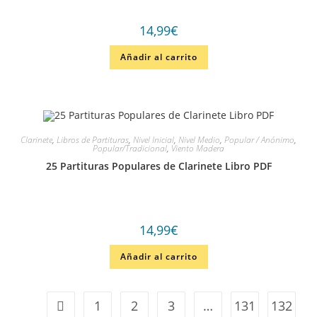
14,99
€
Añadir al carrito
Clarinete
,
Libros de Partituras
,
Nivel Inicial
,
Nivel Medio
,
Popular / Anónimo
,
Popular/Tradicional
,
Viento Madera
25 Partituras Populares de Clarinete Libro PDF
14,99
€
Añadir al carrito
1
2
3
…
131
132