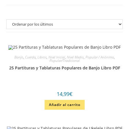
Banjo
,
Cuerda
,
Libros
,
Nivel Inicial
,
Nivel Medio
,
Popular / Anónimo
,
Popular/Tradicional
25 Partituras y Tablaturas Populares de Banjo Libro PDF
14,99
€
Añadir al carrito