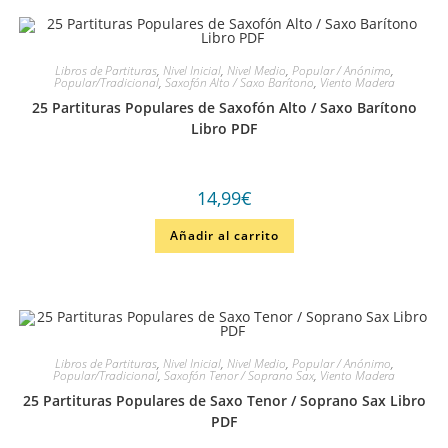
Libros de Partituras
,
Nivel Inicial
,
Nivel Medio
,
Popular / Anónimo
,
Popular/Tradicional
,
Saxofón Alto / Saxo Barítono
,
Viento Madera
25 Partituras Populares de Saxofón Alto / Saxo Barítono
Libro PDF
14,99
€
Añadir al carrito
Libros de Partituras
,
Nivel Inicial
,
Nivel Medio
,
Popular / Anónimo
,
Popular/Tradicional
,
Saxofón Tenor / Soprano Sax
,
Viento Madera
25 Partituras Populares de Saxo Tenor / Soprano Sax Libro
PDF