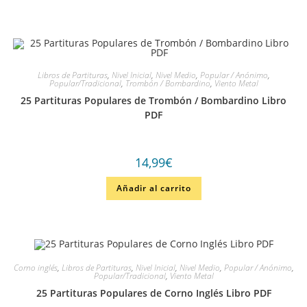
Libros de Partituras
,
Nivel Inicial
,
Nivel Medio
,
Popular / Anónimo
,
Popular/Tradicional
,
Trombón / Bombardino
,
Viento Metal
25 Partituras Populares de Trombón / Bombardino Libro
PDF
14,99
€
Añadir al carrito
Corno inglés
,
Libros de Partituras
,
Nivel Inicial
,
Nivel Medio
,
Popular / Anónimo
,
Popular/Tradicional
,
Viento Metal
25 Partituras Populares de Corno Inglés Libro PDF