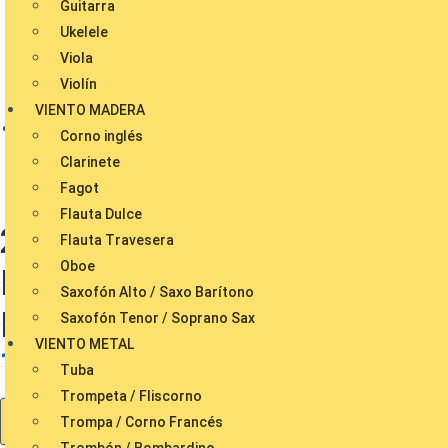
Guitarra
Ukelele
Viola
Violín
VIENTO MADERA
Corno inglés
Facebook
Clarinete
Fagot
Flauta Dulce
25 Partituras y Tablaturas
Flauta Travesera
Oboe
Populares de Guitarra Libro
Saxofón Alto / Saxo Barítono
PDF
Saxofón Tenor / Soprano Sax
VIENTO METAL
14,99
€
Tuba
Trompeta / Fliscorno
25
AÑADIR AL CARRITO
Trompa / Corno Francés
Partituras
Trombón / Bombardino