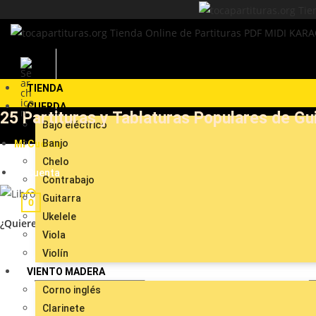
Ir
al
contenido
TIENDA
CUERDA
25 Partituras y Tablaturas Populares de Gu
Bajo eléctrico
Banjo
Mi Cuenta
Chelo
Mi Cuenta
Contrabajo
Guitarra
0
Ukelele
¿Quieres compartirlo?
Viola
Violín
VIENTO MADERA
Corno inglés
Clarinete