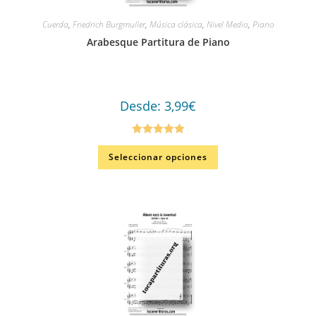
Cuerda
,
Friedrich Burgmuller
,
Música clásica
,
Nivel Medio
,
Piano
Arabesque Partitura de Piano
Desde:
3,99
€
Valorado en
Seleccionar opciones
5.00
de 5