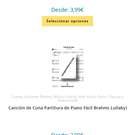
Desde:
3,99
€
Seleccionar opciones
Cuerda
,
Johannes Brahms
,
Música clásica
,
Nivel Inicial
,
Piano
,
Popular y
tradicionales
Canción de Cuna Partitura de Piano Fácil Brahms Lullaby)
Desde:
3,99
€