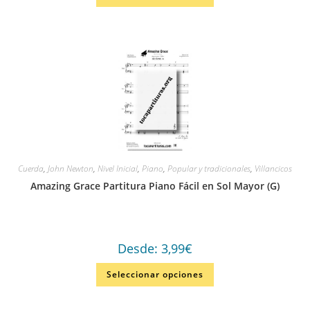
Cuerda
,
John Newton
,
Nivel Inicial
,
Piano
,
Popular y tradicionales
,
Villancicos
Amazing Grace Partitura Piano Fácil en Sol Mayor (G)
Desde:
3,99
€
Seleccionar opciones