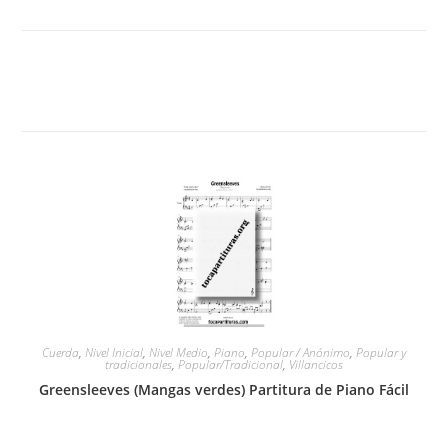
Cuerda
,
Nivel Inicial
,
Nivel Medio
,
Piano
,
Popular / Anónimo
,
Popular y
tradicionales
,
Popular/Tradicional
,
Villancicos
Greensleeves (Mangas verdes) Partitura de Piano Fácil