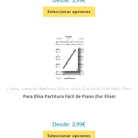
Seleccionar opciones
Cuerda
,
Ludwig Van Beethoven
,
Música clásica
,
Nivel Inicial
,
Nivel Medio
,
Piano
Para Elisa Partitura Fácil de Piano (Fur Elise)
Desde:
3,99
€
Seleccionar opciones