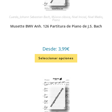
Cuerda
,
Johann Sebastian Bach
,
Música clásica
,
Nivel Inicial
,
Nivel Medio
,
Piano
Musette BWV Anh. 126 Partitura de Piano de J.S. Bach
Desde:
3,99
€
Seleccionar opciones