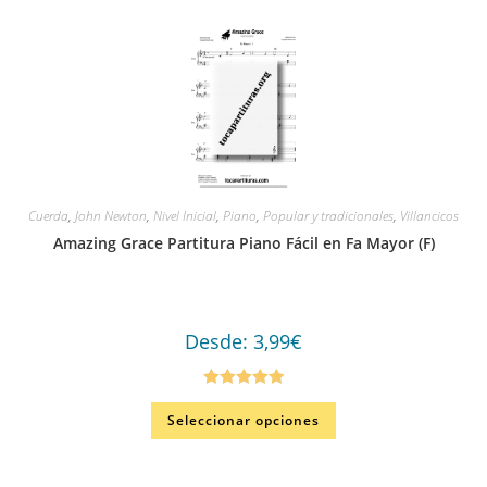
Cuerda
,
John Newton
,
Nivel Inicial
,
Piano
,
Popular y tradicionales
,
Villancicos
Amazing Grace Partitura Piano Fácil en Fa Mayor (F)
Desde:
3,99
€
Valorado en
Seleccionar opciones
5.00
de 5