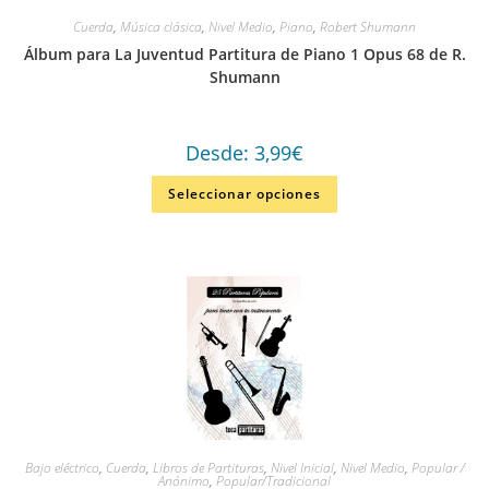
Cuerda
,
Música clásica
,
Nivel Medio
,
Piano
,
Robert Shumann
Álbum para La Juventud Partitura de Piano 1 Opus 68 de R.
Shumann
Desde:
3,99
€
Seleccionar opciones
Bajo eléctrico
,
Cuerda
,
Libros de Partituras
,
Nivel Inicial
,
Nivel Medio
,
Popular /
Anónimo
,
Popular/Tradicional