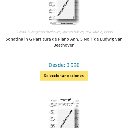
Cuerda
,
Ludwig Van Beethoven
,
Música clásica
,
Nivel Medio
,
Piano
Sonatina in G Partitura de Piano Anh. 5 No.1 de Ludwig Van
Beethoven
Desde:
3,99
€
Seleccionar opciones