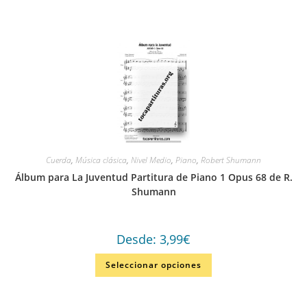
Cuerda
,
Música clásica
,
Nivel Medio
,
Piano
,
Robert Shumann
Álbum para La Juventud Partitura de Piano 1 Opus 68 de R.
Shumann
Desde:
3,99
€
Seleccionar opciones