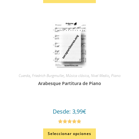
Cuerda
,
Friedrich Burgmuller
,
Música clásica
,
Nivel Medio
,
Piano
Arabesque Partitura de Piano
Desde:
3,99
€
Valorado en
Seleccionar opciones
5.00
de 5