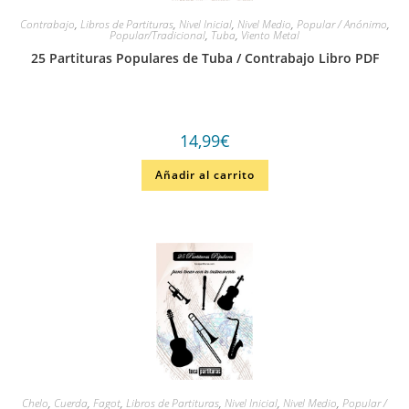
Contrabajo
,
Libros de Partituras
,
Nivel Inicial
,
Nivel Medio
,
Popular / Anónimo
,
Popular/Tradicional
,
Tuba
,
Viento Metal
25 Partituras Populares de Tuba / Contrabajo Libro PDF
14,99
€
Añadir al carrito
Chelo
,
Cuerda
,
Fagot
,
Libros de Partituras
,
Nivel Inicial
,
Nivel Medio
,
Popular /