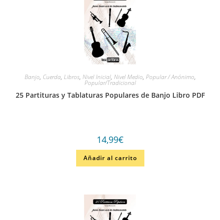
Banjo
,
Cuerda
,
Libros
,
Nivel Inicial
,
Nivel Medio
,
Popular / Anónimo
,
Popular/Tradicional
25 Partituras y Tablaturas Populares de Banjo Libro PDF
14,99
€
Añadir al carrito