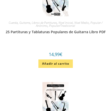
Cuerda
,
Guitarra
,
Libros de Partituras
,
Nivel Inicial
,
Nivel Medio
,
Popular /
Anónimo
,
Popular/Tradicional
25 Partituras y Tablaturas Populares de Guitarra Libro PDF
14,99
€
Añadir al carrito