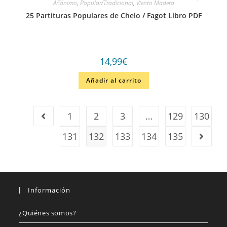
Anónimo
,
Popular/Tradicional
,
Viento Madera
25 Partituras Populares de Chelo / Fagot Libro PDF
14,99
€
Añadir al carrito
1
2
3
…
129
130
131
132
133
134
135
Información
¿Quiénes somos?