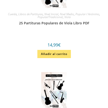
Cuerda
,
Libros de Partituras
,
Nivel Inicial
,
Nivel Medio
,
Popular / Anónimo
,
Popular/Tradicional
,
Viola
25 Partituras Populares de Viola Libro PDF
14,99
€
Añadir al carrito