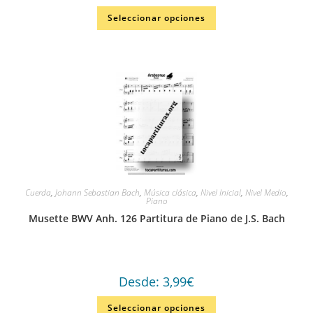
Seleccionar opciones
Cuerda
,
Johann Sebastian Bach
,
Música clásica
,
Nivel Inicial
,
Nivel Medio
,
Piano
Musette BWV Anh. 126 Partitura de Piano de J.S. Bach
Desde:
3,99
€
Seleccionar opciones