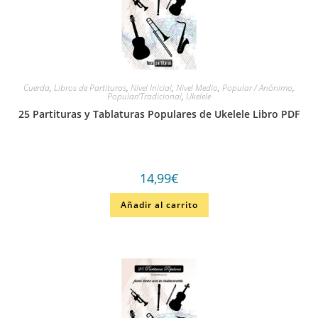
Cuerda
,
Libros de Partituras
,
Nivel Inicial
,
Nivel Medio
,
Popular / Anónimo
,
Popular/Tradicional
,
Ukelele
25 Partituras y Tablaturas Populares de Ukelele Libro PDF
14,99
€
Añadir al carrito