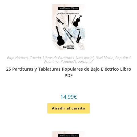
Bajo eléctrico
,
Cuerda
,
Libros de Partituras
,
Nivel Inicial
,
Nivel Medio
,
Popular /
Anónimo
,
Popular/Tradicional
25 Partituras y Tablaturas Populares de Bajo Eléctrico Libro
PDF
14,99
€
Añadir al carrito