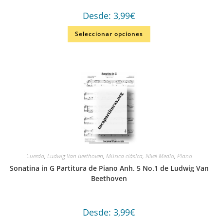
Desde:
3,99
€
Seleccionar opciones
Cuerda
,
Ludwig Van Beethoven
,
Música clásica
,
Nivel Medio
,
Piano
Sonatina in G Partitura de Piano Anh. 5 No.1 de Ludwig Van
Beethoven
Desde:
3,99
€