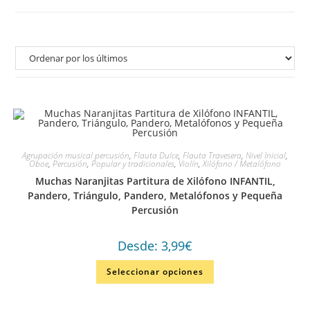
Agrupación musical percusión
,
Flauta Dulce
,
Flauta Travesera
,
Nivel Inicial
,
Oboe
,
Percusión
,
Popular y tradicionales
,
Violín
,
Xilófono / Metalófono
Muchas Naranjitas Partitura de Xilófono INFANTIL,
Pandero, Triángulo, Pandero, Metalófonos y Pequeña
Percusión
Desde:
3,99
€
Seleccionar opciones