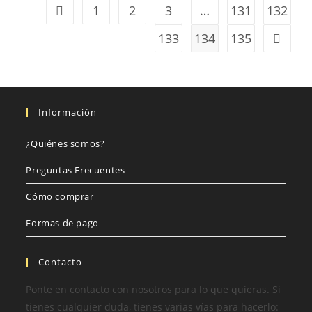
1
2
3
…
131
132
133
134
135
Información
¿Quiénes somos?
Preguntas Frecuentes
Cómo comprar
Formas de pago
Contacto
Ponte en contacto con nosotros para lo que quieras. Si
tienes cualquier duda, tienes varias vías para hacerlo: