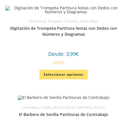
Nivel Inicial
,
Trompeta / Fliscorno
,
Viento Metal
Digitación de Trompeta Partitura Notas con Dedos con
Números y Diagramas
Desde:
3,99
€
Valorado en
Seleccionar opciones
5.00
de 5
Contrabajo
,
Cuerda
,
Música clásica
,
Nivel Medio
,
Rossini
El Barbero de Sevilla Partituras de Contrabajo