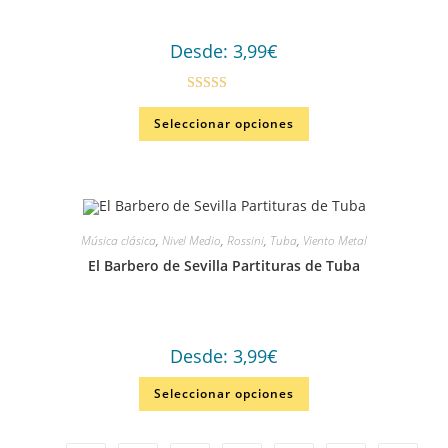
Desde:
3,99
€
Valorado en
Seleccionar opciones
5.00
de 5
Música clásica
,
Nivel Medio
,
Rossini
,
Tuba
,
Viento Metal
El Barbero de Sevilla Partituras de Tuba
Desde:
3,99
€
Seleccionar opciones