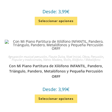
Desde:
3,99
€
Seleccionar opciones
Agrupación musical percusión
,
Flauta Dulce
,
Nivel Inicial
,
Oboe
,
Percusión
,
Popular y tradicionales
,
Viento Madera
,
Violín
,
Xilófono / Metalófono
Con Mi Piano Partitura de Xilófono INFANTIL, Pandero,
Triángulo, Pandero, Metalófonos y Pequeña Percusión
ORFF
Desde:
3,99
€
Seleccionar opciones