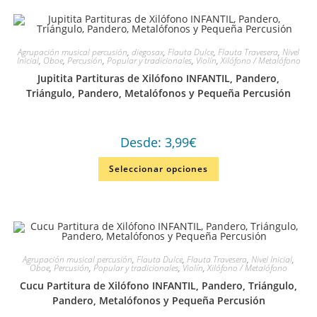
Agrupación musical percusión
,
diegosax
,
Flauta Dulce
,
Flauta Travesera
,
Nivel
Inicial
,
Oboe
,
Percusión
,
Popular y tradicionales
,
Violín
,
Xilófono / Metalófono
Jupitita Partituras de Xilófono INFANTIL, Pandero,
Triángulo, Pandero, Metalófonos y Pequeña Percusión
Desde:
3,99
€
Seleccionar opciones
Agrupación musical percusión
,
Flauta Dulce
,
Flauta Travesera
,
Nivel Inicial
,
Oboe
,
Percusión
,
Popular y tradicionales
,
Violín
,
Xilófono / Metalófono
Cucu Partitura de Xilófono INFANTIL, Pandero, Triángulo,
Pandero, Metalófonos y Pequeña Percusión