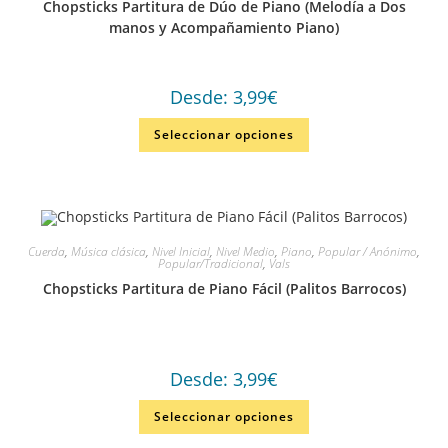
Chopsticks Partitura de Dúo de Piano (Melodía a Dos
manos y Acompañamiento Piano)
Desde:
3,99
€
Seleccionar opciones
Cuerda
,
Música clásica
,
Nivel Inicial
,
Nivel Medio
,
Piano
,
Popular / Anónimo
,
Popular/Tradicional
,
Vals
Chopsticks Partitura de Piano Fácil (Palitos Barrocos)
Desde:
3,99
€
Seleccionar opciones