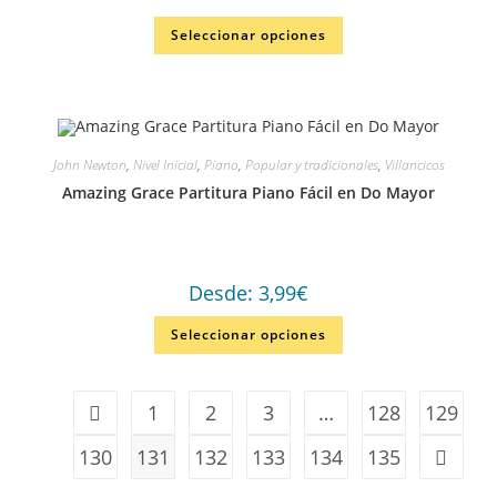
Valorado en
Seleccionar opciones
5.00
de 5
John Newton
,
Nivel Inicial
,
Piano
,
Popular y tradicionales
,
Villancicos
Amazing Grace Partitura Piano Fácil en Do Mayor
Desde:
3,99
€
Seleccionar opciones
1
2
3
…
128
129
130
131
132
133
134
135