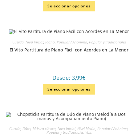
Seleccionar opciones
Cuerda
,
Nivel Inicial
,
Piano
,
Popular / Anónimo
,
Popular y tradicionales
El Vito Partitura de Piano Fácil con Acordes en La Menor
Desde:
3,99
€
Seleccionar opciones
Cuerda
,
Dúos
,
Música clásica
,
Nivel Inicial
,
Nivel Medio
,
Popular / Anónimo
,
Popular y tradicionales
,
Vals