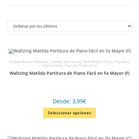
Andrew Barton Paterson
,
Cuerda
,
Nivel Inicial
,
Nivel Medio
,
Piano
,
Popular y
tradicionales
,
Popular/Tradicional
Waltzing Matilda Partitura de Piano Fácil en Fa Mayor (F)
Desde:
3,99
€
Seleccionar opciones