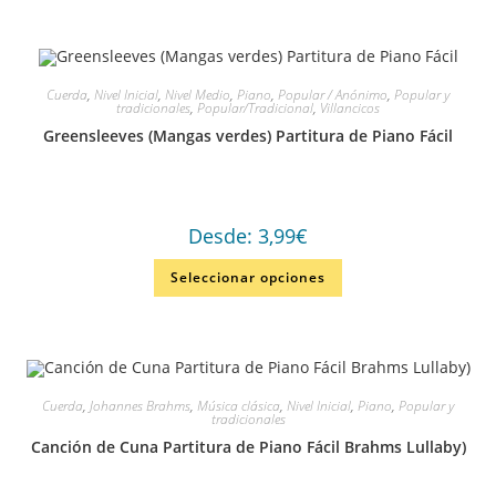
Cuerda
,
Nivel Inicial
,
Nivel Medio
,
Piano
,
Popular / Anónimo
,
Popular y
tradicionales
,
Popular/Tradicional
,
Villancicos
Greensleeves (Mangas verdes) Partitura de Piano Fácil
Desde:
3,99
€
Seleccionar opciones
Cuerda
,
Johannes Brahms
,
Música clásica
,
Nivel Inicial
,
Piano
,
Popular y
tradicionales
Canción de Cuna Partitura de Piano Fácil Brahms Lullaby)