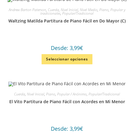
Andrew Barton Paterson
,
Cuerda
,
Nivel Inicial
,
Nivel Medio
,
Piano
,
Popular y
tradicionales
,
Popular/Tradicional
Waltzing Matilda Partitura de Piano Fácil en Do Mayor (C)
Desde:
3,99
€
Seleccionar opciones
Cuerda
,
Nivel Inicial
,
Piano
,
Popular / Anónimo
,
Popular/Tradicional
El Vito Partitura de Piano Fácil con Acordes en Mi Menor
Desde:
3,99
€