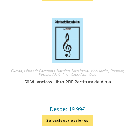
Cuerda
,
Libros de Partituras
,
Navidad
,
Nivel Inicial
,
Nivel Medio
,
Popular
,
Popular / Anónimo
,
Villancicos
,
Viola
50 Villancicos Libro PDF Partitura de Viola
Desde:
19,99
€
Seleccionar opciones