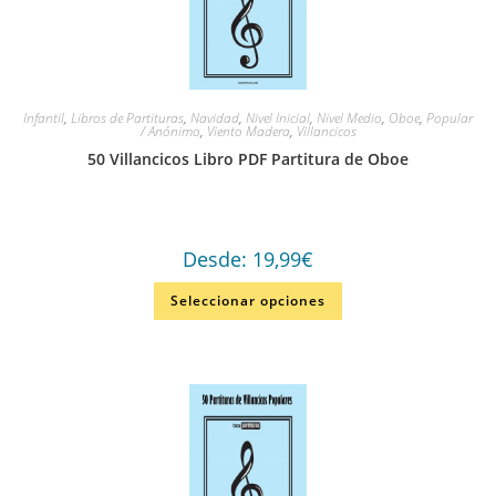
Infantil
,
Libros de Partituras
,
Navidad
,
Nivel Inicial
,
Nivel Medio
,
Oboe
,
Popular
/ Anónimo
,
Viento Madera
,
Villancicos
50 Villancicos Libro PDF Partitura de Oboe
Desde:
19,99
€
Seleccionar opciones