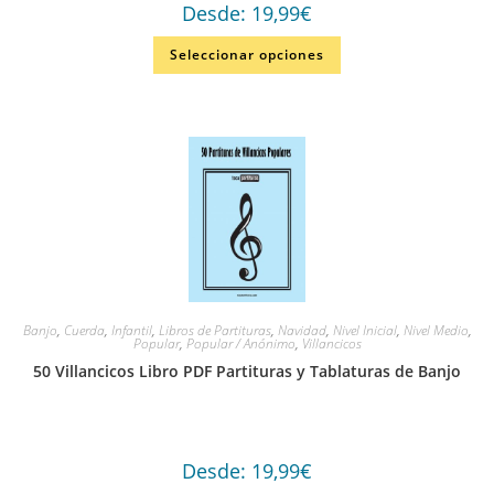
Desde:
19,99
€
Seleccionar opciones
Banjo
,
Cuerda
,
Infantil
,
Libros de Partituras
,
Navidad
,
Nivel Inicial
,
Nivel Medio
,
Popular
,
Popular / Anónimo
,
Villancicos
50 Villancicos Libro PDF Partituras y Tablaturas de Banjo
Desde:
19,99
€