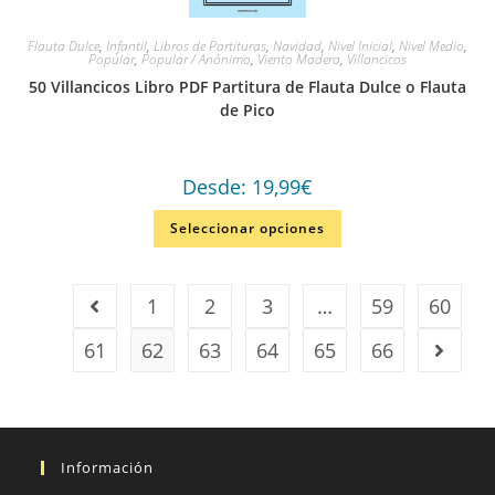
Flauta Dulce
,
Infantil
,
Libros de Partituras
,
Navidad
,
Nivel Inicial
,
Nivel Medio
,
Popular
,
Popular / Anónimo
,
Viento Madera
,
Villancicos
50 Villancicos Libro PDF Partitura de Flauta Dulce o Flauta
de Pico
Desde:
19,99
€
Seleccionar opciones
1
2
3
…
59
60
61
62
63
64
65
66
Información