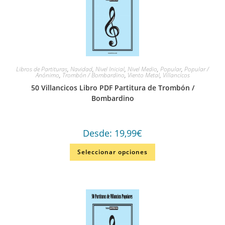
Libros de Partituras
,
Navidad
,
Nivel Inicial
,
Nivel Medio
,
Popular
,
Popular /
Anónimo
,
Trombón / Bombardino
,
Viento Metal
,
Villancicos
50 Villancicos Libro PDF Partitura de Trombón /
Bombardino
Desde:
19,99
€
Seleccionar opciones