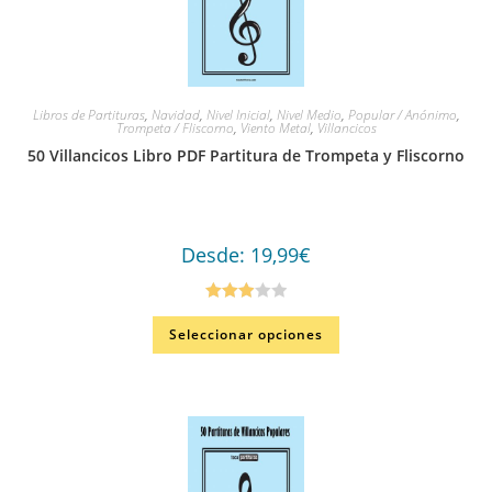
Libros de Partituras
,
Navidad
,
Nivel Inicial
,
Nivel Medio
,
Popular / Anónimo
,
Trompeta / Fliscorno
,
Viento Metal
,
Villancicos
50 Villancicos Libro PDF Partitura de Trompeta y Fliscorno
Desde:
19,99
€
Valorad
Seleccionar opciones
o en
3.00
de
5