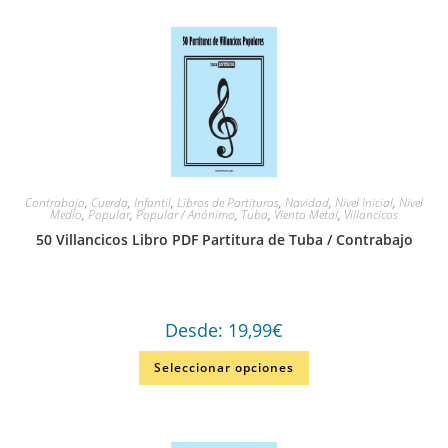
Contrabajo
,
Cuerda
,
Infantil
,
Libros de Partituras
,
Navidad
,
Nivel Inicial
,
Nivel
Medio
,
Popular
,
Popular / Anónimo
,
Tuba
,
Viento Metal
,
Villancicos
50 Villancicos Libro PDF Partitura de Tuba / Contrabajo
Desde:
19,99
€
Seleccionar opciones