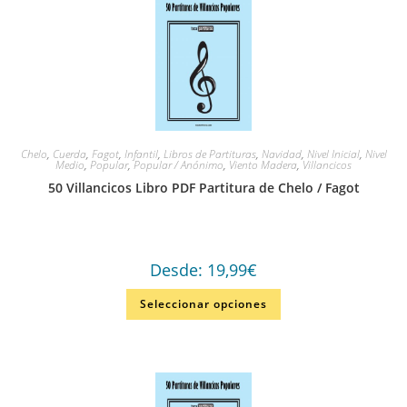
Chelo
,
Cuerda
,
Fagot
,
Infantil
,
Libros de Partituras
,
Navidad
,
Nivel Inicial
,
Nivel
Medio
,
Popular
,
Popular / Anónimo
,
Viento Madera
,
Villancicos
50 Villancicos Libro PDF Partitura de Chelo / Fagot
Desde:
19,99
€
Seleccionar opciones