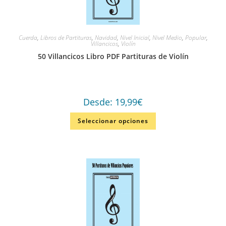
Cuerda
,
Libros de Partituras
,
Navidad
,
Nivel Inicial
,
Nivel Medio
,
Popular
,
Villancicos
,
Violín
50 Villancicos Libro PDF Partituras de Violín
Desde:
19,99
€
Seleccionar opciones