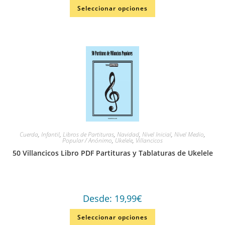
Seleccionar opciones
Cuerda
,
Infantil
,
Libros de Partituras
,
Navidad
,
Nivel Inicial
,
Nivel Medio
,
Popular / Anónimo
,
Ukelele
,
Villancicos
50 Villancicos Libro PDF Partituras y Tablaturas de Ukelele
Desde:
19,99
€
Seleccionar opciones