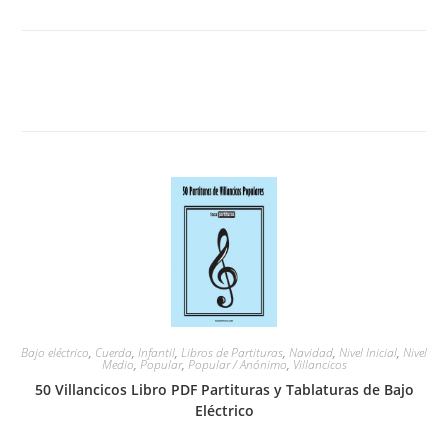
Bajo eléctrico
,
Cuerda
,
Infantil
,
Libros de Partituras
,
Navidad
,
Nivel Inicial
,
Nivel
Medio
,
Popular
,
Popular / Anónimo
,
Villancicos
50 Villancicos Libro PDF Partituras y Tablaturas de Bajo
Eléctrico