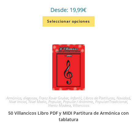
Desde:
19,99
€
Seleccionar opciones
Armónica
,
diegosax
,
Franz Xaver Gruber
,
Infantil
,
Libros de Partituras
,
Navidad
,
Nivel Inicial
,
Nivel Medio
,
Popular
,
Popular / Anónimo
,
Popular/Tradicional
,
Viento Madera
,
Villancicos
50 Villancicos Libro PDF y MIDI Partitura de Armónica con
tablatura