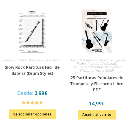
Batería
,
Estudio
,
Nivel Inicial
,
Percusión
Libros de Partituras
,
Nivel Inicial
,
Nivel
Medio
,
Popular / Anónimo
,
Slow Rock Partitura Fácil de
Popular/Tradicional
,
Trompeta /
Fliscorno
,
Viento Metal
Batería (Drum Styles)
25 Partituras Populares de
Trompeta y Fliscorno Libro
PDF
Desde:
3,99
€
14,99
€
Valorado en
Seleccionar opciones
Añadir al carrito
5.00
de 5