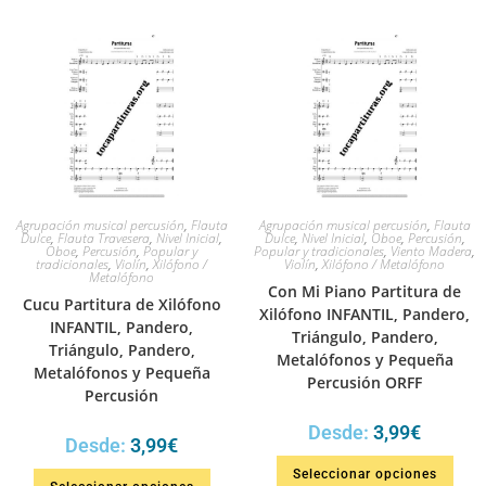
Agrupación musical percusión
,
Flauta
Agrupación musical percusión
,
Flauta
Dulce
,
Flauta Travesera
,
Nivel Inicial
,
Dulce
,
Nivel Inicial
,
Oboe
,
Percusión
,
Oboe
,
Percusión
,
Popular y
Popular y tradicionales
,
Viento Madera
,
tradicionales
,
Violín
,
Xilófono /
Violín
,
Xilófono / Metalófono
Metalófono
Con Mi Piano Partitura de
Cucu Partitura de Xilófono
Xilófono INFANTIL, Pandero,
INFANTIL, Pandero,
Triángulo, Pandero,
Triángulo, Pandero,
Metalófonos y Pequeña
Metalófonos y Pequeña
Percusión ORFF
Percusión
Desde:
3,99
€
Desde:
3,99
€
Seleccionar opciones