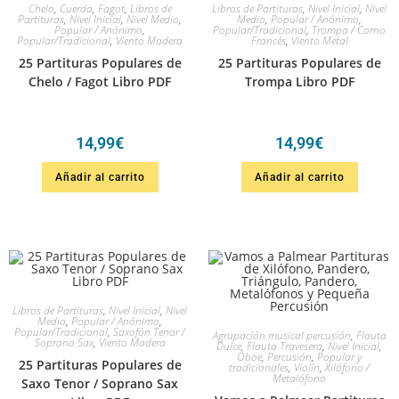
Chelo
,
Cuerda
,
Fagot
,
Libros de
Libros de Partituras
,
Nivel Inicial
,
Nivel
Partituras
,
Nivel Inicial
,
Nivel Medio
,
Medio
,
Popular / Anónimo
,
Popular / Anónimo
,
Popular/Tradicional
,
Trompa / Corno
Popular/Tradicional
,
Viento Madera
Francés
,
Viento Metal
25 Partituras Populares de
25 Partituras Populares de
Chelo / Fagot Libro PDF
Trompa Libro PDF
14,99
€
14,99
€
Añadir al carrito
Añadir al carrito
Libros de Partituras
,
Nivel Inicial
,
Nivel
Medio
,
Popular / Anónimo
,
Popular/Tradicional
,
Saxofón Tenor /
Agrupación musical percusión
,
Flauta
Soprano Sax
,
Viento Madera
Dulce
,
Flauta Travesera
,
Nivel Inicial
,
Oboe
,
Percusión
,
Popular y
25 Partituras Populares de
tradicionales
,
Violín
,
Xilófono /
Metalófono
Saxo Tenor / Soprano Sax