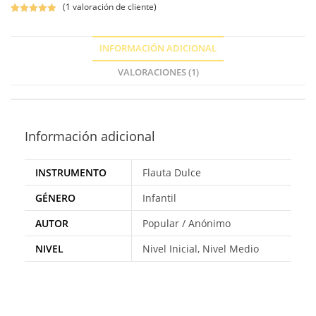
(
1
valoración de cliente)
Valorado con
1
5.00
de 5 en
INFORMACIÓN ADICIONAL
base a
valoración de
VALORACIONES (1)
un cliente
Información adicional
INSTRUMENTO
Flauta Dulce
GÉNERO
Infantil
AUTOR
Popular / Anónimo
NIVEL
Nivel Inicial, Nivel Medio