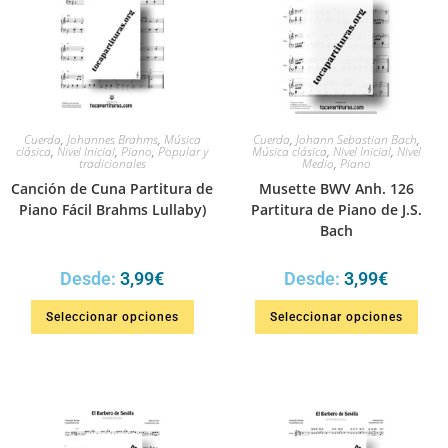
Cuerda
,
Johannes Brahms
,
Música
Cuerda
,
Johann Sebastian Bach
,
clásica
,
Nivel Inicial
,
Piano
,
Popular y
Música clásica
,
Nivel Inicial
,
Nivel
tradicionales
Medio
,
Piano
Canción de Cuna Partitura de
Musette BWV Anh. 126
Piano Fácil Brahms Lullaby)
Partitura de Piano de J.S.
Bach
Desde:
3,99
€
Desde:
3,99
€
Seleccionar opciones
Seleccionar opciones