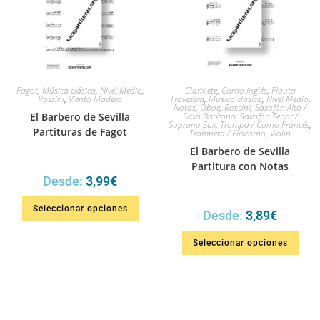
Fagot
,
Música clásica
,
Nivel Medio
,
Clarinete
,
Corno inglés
,
Flauta
Rossini
,
Viento Madera
Travesera
,
Música clásica
,
Nivel Medio
,
Notas
,
Oboe
,
Rossini
,
Saxofón Alto /
El Barbero de Sevilla
Saxo Barítono
,
Saxofón Tenor /
Soprano Sax
,
Trompa / Corno Francés
,
Partituras de Fagot
Trompeta / Fliscorno
,
Violín
El Barbero de Sevilla
Partitura con Notas
Desde:
3,99
€
Seleccionar opciones
Desde:
3,89
€
Seleccionar opciones