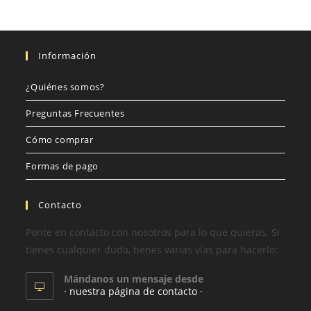
Información
¿Quiénes somos?
Preguntas Frecuentes
Cómo comprar
Formas de pago
Contacto
Ponte en contacto con nosotros para lo que quieras. Si
tienes cualquier duda, tienes varias vías para hacerlo:
Mándanos un mensaje desde
· nuestra página de contacto ·