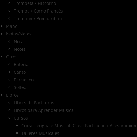
Trompeta / Fliscorno
Trompa / Corno Francés
Trombón / Bombardino
Piano
Notas/Notes
Notas
Notes
Otros
Batería
Canto
Percusión
Solfeo
Libros
Libros de Partituras
Libros para Aprender Música
Cursos
Curso Lenguaje Musical: Clase Particular + Asesoramient
Talleres Musicales