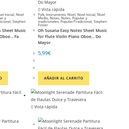
Vista rápida
vel Inicial
,
Nivel
Folk
,
Instrumento
,
Nivel
,
Nivel Inicial
,
Nivel
ar y
Medio
,
Notas
,
Notes
,
Popular y
icional
,
Stephen
tradicionales
,
Popular/Tradicional
,
Stephen
Foster
 Sheet Music
Oh Susana Easy Notes Sheet Music
o Oboe… Fa
for Flute Violin Piano Oboe… Do
Mayor
5,99
€
O
AÑADIR AL CARRITO
Vista rápida