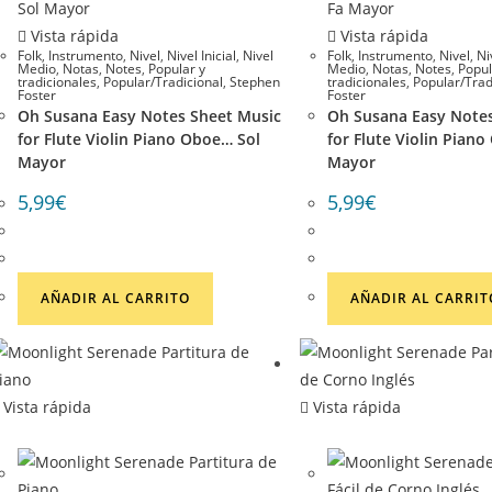
Vista rápida
Vista rápida
Folk
,
Instrumento
,
Nivel
,
Nivel Inicial
,
Nivel
Folk
,
Instrumento
,
Nivel
,
Ni
Medio
,
Notas
,
Notes
,
Popular y
Medio
,
Notas
,
Notes
,
Popul
tradicionales
,
Popular/Tradicional
,
Stephen
tradicionales
,
Popular/Trad
Foster
Foster
Oh Susana Easy Notes Sheet Music
Oh Susana Easy Notes
for Flute Violin Piano Oboe… Sol
for Flute Violin Pian
Mayor
Mayor
5,99
€
5,99
€
AÑADIR AL CARRITO
AÑADIR AL CARRIT
Vista rápida
Vista rápida