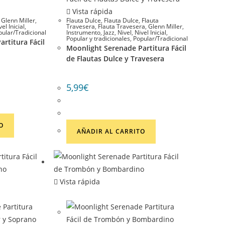
Vista rápida
,
Glenn Miller
,
Flauta Dulce
,
Flauta Dulce
,
Flauta
vel Inicial
,
Travesera
,
Flauta Travesera
,
Glenn Miller
,
pular/Tradicional
Instrumento
,
Jazz
,
Nivel
,
Nivel Inicial
,
Popular y tradicionales
,
Popular/Tradicional
rtitura Fácil
Moonlight Serenade Partitura Fácil
de Flautas Dulce y Travesera
5,99
€
O
AÑADIR AL CARRITO
Vista rápida