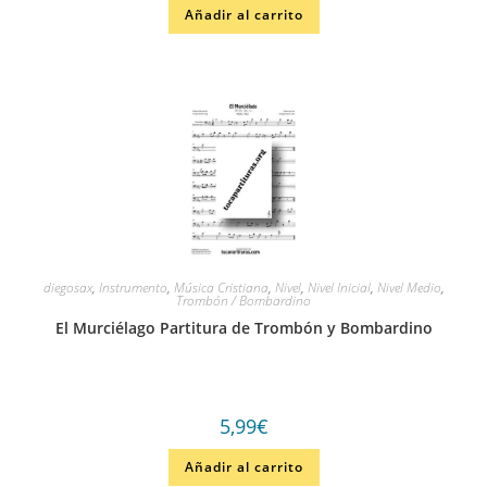
Añadir al carrito
diegosax
,
Instrumento
,
Música Cristiana
,
Nivel
,
Nivel Inicial
,
Nivel Medio
,
Trombón / Bombardino
El Murciélago Partitura de Trombón y Bombardino
5,99
€
Añadir al carrito