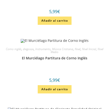
5,99
€
Añadir al carrito
Corno inglés
,
diegosax
,
Instrumento
,
Música Cristiana
,
Nivel
,
Nivel Inicial
,
Nivel
Medio
El Murciélago Partitura de Corno Inglés
5,99
€
Añadir al carrito