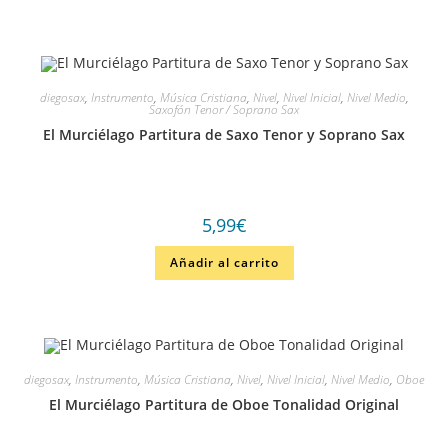
diegosax
,
Instrumento
,
Música Cristiana
,
Nivel
,
Nivel Inicial
,
Nivel Medio
,
Saxofón Tenor / Soprano Sax
El Murciélago Partitura de Saxo Tenor y Soprano Sax
5,99
€
Añadir al carrito
diegosax
,
Instrumento
,
Música Cristiana
,
Nivel
,
Nivel Inicial
,
Nivel Medio
,
Oboe
El Murciélago Partitura de Oboe Tonalidad Original