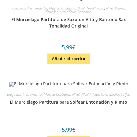
diegosax
,
Instrumento
,
Música Cristiana
,
Nivel
,
Nivel Inicial
,
Nivel Medio
,
Saxofón Alto / Saxo Barítono
El Murciélago Partitura de Saxofón Alto y Barítono Sax
Tonalidad Original
5,99
€
Añadir al carrito
diegosax
,
Instrumento
,
Música Cristiana
,
Nivel
,
Nivel Inicial
,
Nivel Medio
,
Solfeo
El Murciélago Partitura para Solfear Entonación y Rimto
5,99
€