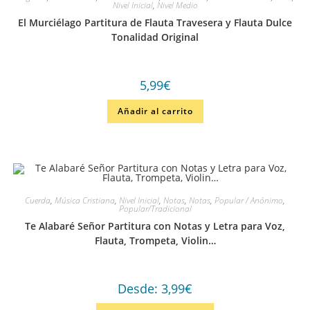
Nivel Inicial
,
Nivel Medio
El Murciélago Partitura de Flauta Travesera y Flauta Dulce
Tonalidad Original
5,99
€
Añadir al carrito
Cuerda
,
Música Cristiana
,
Nivel Inicial
,
Notas
,
Notas
,
Popular / Anónimo
,
Popular/Tradicional
Te Alabaré Señor Partitura con Notas y Letra para Voz,
Flauta, Trompeta, Violin…
Desde:
3,99
€