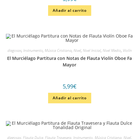
Añadir al carrito
diegosax
,
Instrumento
,
Música Cristiana
,
Nivel
,
Nivel Inicial
,
Nivel Medio
,
Violín
El Murciélago Partitura con Notas de Flauta Violín Oboe Fa
Mayor
5,99
€
Añadir al carrito
diegosax
,
Flauta Dulce
,
Flauta Travesera
,
Instrumento
,
Música Cristiana
,
Nivel
,