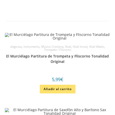
diegosax
,
Instrumento
,
Música Cristiana
,
Nivel
,
Nivel Inicial
,
Nivel Medio
,
Trompeta / Fliscorno
El Murciélago Partitura de Trompeta y Fliscorno Tonalidad
Original
5,99
€
Añadir al carrito