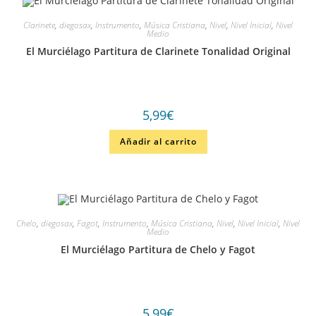
Clarinete
,
diegosax
,
Instrumento
,
Música Cristiana
,
Nivel
,
Nivel Inicial
,
Nivel
Medio
El Murciélago Partitura de Clarinete Tonalidad Original
5,99
€
Añadir al carrito
Chelo
,
diegosax
,
Fagot
,
Instrumento
,
Música Cristiana
,
Nivel
,
Nivel Inicial
,
Nivel
Medio
El Murciélago Partitura de Chelo y Fagot
5,99
€