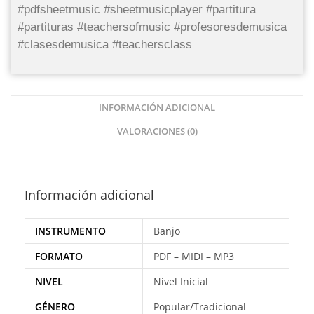
#pdfsheetmusic #sheetmusicplayer #partitura
#partituras #teachersofmusic #profesoresdemusica
#clasesdemusica #teachersclass
INFORMACIÓN ADICIONAL
VALORACIONES (0)
Información adicional
INSTRUMENTO
Banjo
FORMATO
PDF – MIDI – MP3
NIVEL
Nivel Inicial
GÉNERO
Popular/Tradicional