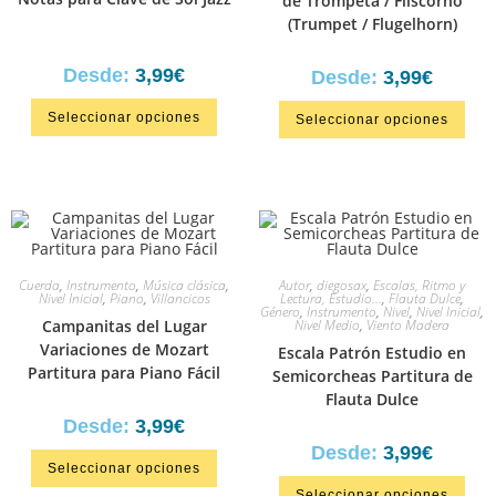
de Trompeta / Fliscorno
(Trumpet / Flugelhorn)
Desde:
3,99
€
Desde:
3,99
€
Seleccionar opciones
Seleccionar opciones
Cuerda
,
Instrumento
,
Música clásica
,
Autor
,
diegosax
,
Escalas, Ritmo y
Nivel Inicial
,
Piano
,
Villancicos
Lectura, Estudio...
,
Flauta Dulce
,
Género
,
Instrumento
,
Nivel
,
Nivel Inicial
,
Campanitas del Lugar
Nivel Medio
,
Viento Madera
Variaciones de Mozart
Escala Patrón Estudio en
Partitura para Piano Fácil
Semicorcheas Partitura de
Flauta Dulce
Desde:
3,99
€
Desde:
3,99
€
Seleccionar opciones
Seleccionar opciones