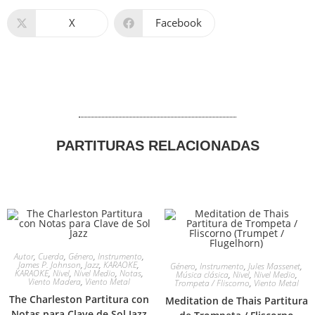
X
Facebook
PARTITURAS RELACIONADAS
Autor
,
Cuerda
,
Género
,
Instrumento
,
James P. Johnson
,
Jazz
,
KARAOKE
,
Género
,
Instrumento
,
‎Jules Massenet
,
KARAOKE
,
Nivel
,
Nivel Medio
,
Notas
,
Música clásica
,
Nivel
,
Nivel Medio
,
Viento Madera
,
Viento Metal
Trompeta / Fliscorno
,
Viento Metal
The Charleston Partitura con
Meditation de Thais Partitura
Notas para Clave de Sol Jazz