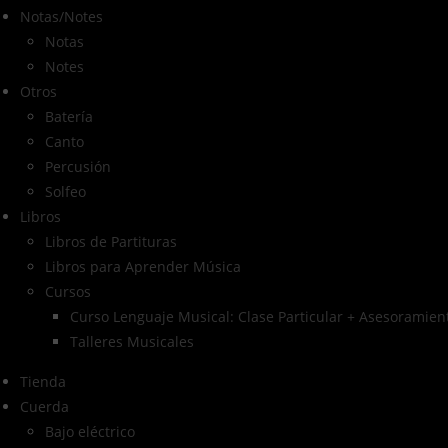
Notas/Notes
Notas
Notes
Otros
Batería
Canto
Percusión
Solfeo
Libros
Libros de Partituras
Libros para Aprender Música
Cursos
Curso Lenguaje Musical: Clase Particular + Asesoramient
Talleres Musicales
Tienda
Cuerda
Bajo eléctrico