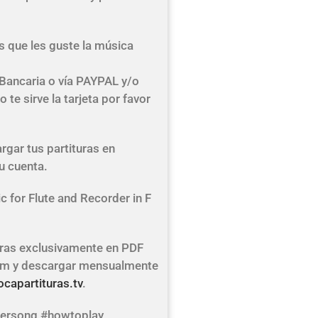
que les guste la música
 Bancaria o vía PAYPAL y/o
 te sirve la tarjeta por favor
rgar tus partituras en
u cuenta.
 for Flute and Recorder in F
turas exclusivamente en PDF
ium y descargar mensualmente
capartituras.tv
.
tersong #howtoplay