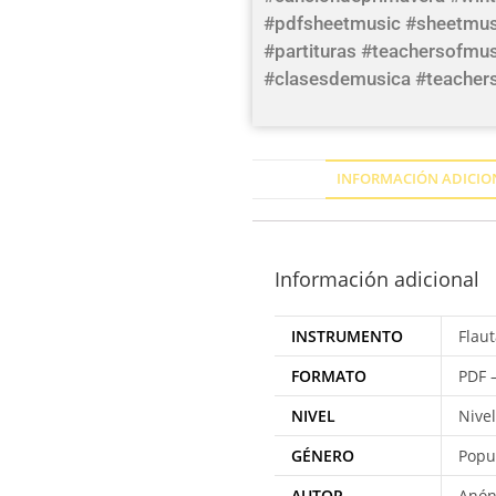
#pdfsheetmusic #sheetmusi
#partituras #teachersofmu
#clasesdemusica #teacher
INFORMACIÓN ADICIO
Información adicional
INSTRUMENTO
Flaut
FORMATO
PDF 
NIVEL
Nivel
GÉNERO
Popu
AUTOR
Anó