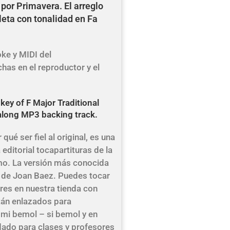
por Primavera. El arreglo
eta con tonalidad en Fa
oke y MIDI del
as en el reproductor y el
 key of F Major Traditional
along MP3 backing track.
qué ser fiel al original, es una
 editorial tocapartituras de la
mo. La versión más conocida
s de Joan Baez. Puedes tocar
ores en nuestra tienda con
tán enlazados para
 mi bemol – si bemol y en
ado para clases y profesores