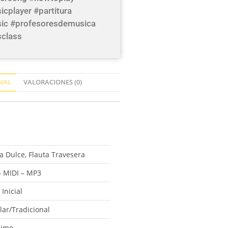
cplayer #partitura
sic #profesoresdemusica
sclass
NAL
VALORACIONES (0)
a Dulce, Flauta Travesera
– MIDI – MP3
 Inicial
lar/Tradicional
nimo