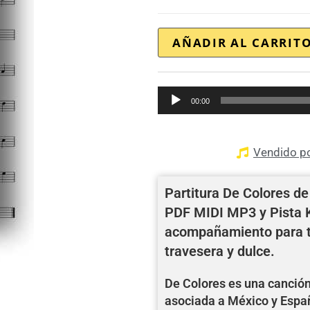
AÑADIR AL CARRIT
Reproductor
00:00
de
audio
Vendido p
Partitura De Colores de
PDF MIDI MP3 y Pista
acompañamiento para t
travesera y dulce.
De Colores es una canción
asociada a México y Esp