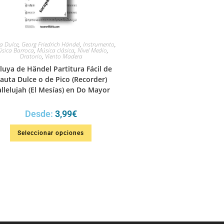
a Dulce
,
Georg Friedrich Händel
,
Instrumento
,
sica Barroca
,
Música clásica
,
Nivel Medio
,
Oratorio
,
Viento Madera
luya de Händel Partitura Fácil de
lauta Dulce o de Pico (Recorder)
llelujah (El Mesías) en Do Mayor
Desde:
3,99
€
Seleccionar opciones