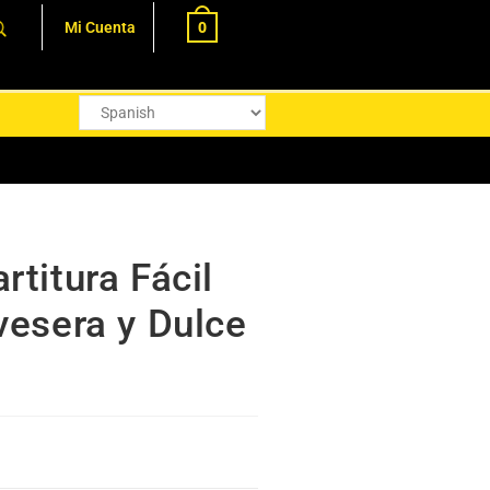
0
Mi Cuenta
titura Fácil
vesera y Dulce