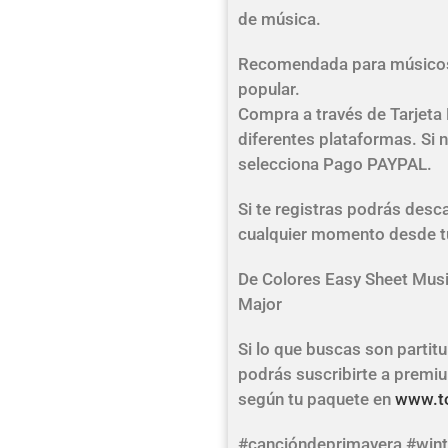
de música.
Recomendada para músicos 
popular.
Compra a través de Tarjeta
diferentes plataformas. Si no
selecciona Pago PAYPAL.
Si te registras podrás desca
cualquier momento desde t
De Colores Easy Sheet Music
Major
Si lo que buscas son parti
podrás suscribirte a prem
según tu paquete en
www.to
#cancióndeprimavera #win