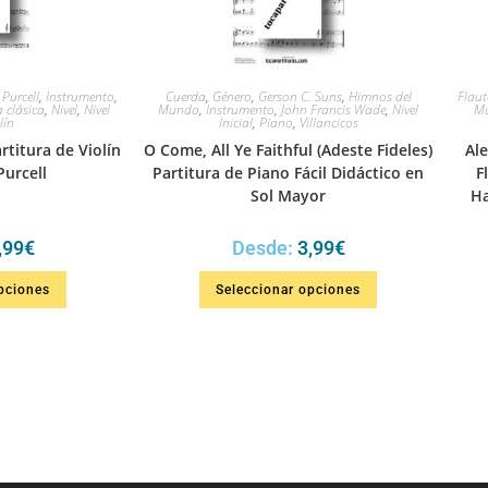
 Purcell
,
Instrumento
,
Cuerda
,
Género
,
Gerson C. Suns
,
Himnos del
Flaut
 clásica
,
Nivel
,
Nivel
Mundo
,
Instrumento
,
John Francis Wade
,
Nivel
Mú
lín
Inicial
,
Piano
,
Villancicos
titura de Violín
O Come, All Ye Faithful (Adeste Fideles)
Ale
Purcell
Partitura de Piano Fácil Didáctico en
F
Sol Mayor
Ha
,99
€
Desde:
3,99
€
pciones
Seleccionar opciones