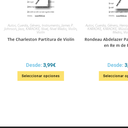
Autor
,
Cuerda
,
Género
,
Instrumento
,
James P.
Autor
,
Cuerda
,
Género
,
Henry
Johnson
,
Jazz
,
KARAOKE
,
Nivel
,
Nivel Medio
,
Violín
,
KARAOKE
,
KARAOKE
,
Música
Violín
Medio
,
Vio
The Charleston Partitura de Violín
Rondeau Abdelazer Par
en Re m de 
Desde:
3,99
€
Desde:
3
Seleccionar opciones
Seleccionar o