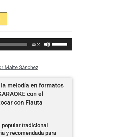
O
Utiliza
00:00
las
teclas
de
or Maite Sánchez
flecha
arriba/abajo
 la melodía en formatos
para
 KARAOKE con el
aumentar
ocar con Flauta
o
disminuir
el
 popular tradicional
volumen.
aña y recomendada para