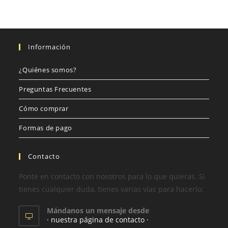
Información
¿Quiénes somos?
Preguntas Frecuentes
Cómo comprar
Formas de pago
Contacto
Ponte en contacto con nosotros para lo que quieras. Si
tienes cualquier duda, tienes varias vías para hacerlo:
Mándanos un mensaje desde
· nuestra página de contacto ·