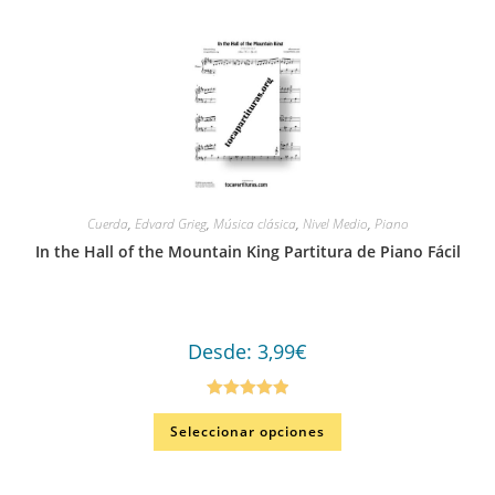
Cuerda
,
Edvard Grieg
,
Música clásica
,
Nivel Medio
,
Piano
In the Hall of the Mountain King Partitura de Piano Fácil
Desde:
3,99
€
Valorado en
Seleccionar opciones
5.00
de 5