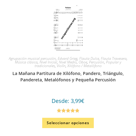
Agrupación musical percusión
,
Edvard Grieg
,
Flauta Dulce
,
Flauta Travesera
,
Música clásica
,
Nivel Inicial
,
Nivel Medio
,
Oboe
,
Percusión
,
Popular y
tradicionales
,
Violín
,
Xilófono / Metalófono
La Mañana Partitura de Xilófono, Pandero, Triángulo,
Pandereta, Metalófonos y Pequeña Percusión
Desde:
3,99
€
Valorado en
Seleccionar opciones
5.00
de 5