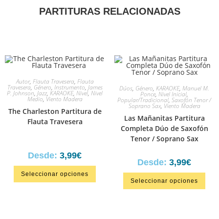
PARTITURAS RELACIONADAS
Autor
,
Flauta Travesera
,
Flauta
Travesera
,
Género
,
Instrumento
,
James
Dúos
,
Género
,
KARAOKE
,
Manuel M.
P. Johnson
,
Jazz
,
KARAOKE
,
Nivel
,
Nivel
Ponce
,
Nivel Inicial
,
Medio
,
Viento Madera
Popular/Tradicional
,
Saxofón Tenor /
Soprano Sax
,
Viento Madera
The Charleston Partitura de
Las Mañanitas Partitura
Flauta Travesera
Completa Dúo de Saxofón
Tenor / Soprano Sax
Desde:
3,99
€
Desde:
3,99
€
Seleccionar opciones
Seleccionar opciones