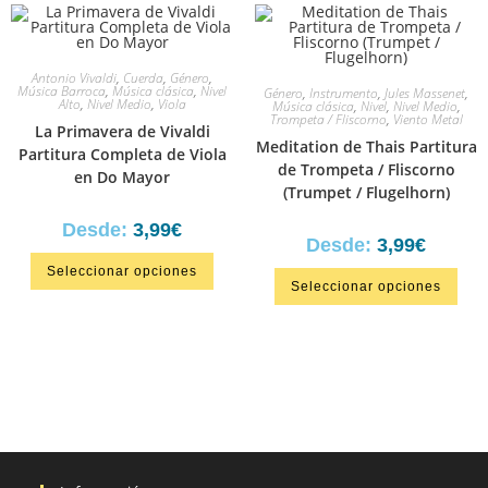
Antonio Vivaldi
,
Cuerda
,
Género
,
Música Barroca
,
Música clásica
,
Nivel
Género
,
Instrumento
,
‎Jules Massenet
,
Alto
,
Nivel Medio
,
Viola
Música clásica
,
Nivel
,
Nivel Medio
,
Trompeta / Fliscorno
,
Viento Metal
La Primavera de Vivaldi
Meditation de Thais Partitura
Partitura Completa de Viola
de Trompeta / Fliscorno
en Do Mayor
(Trumpet / Flugelhorn)
Desde:
3,99
€
Desde:
3,99
€
Seleccionar opciones
Seleccionar opciones