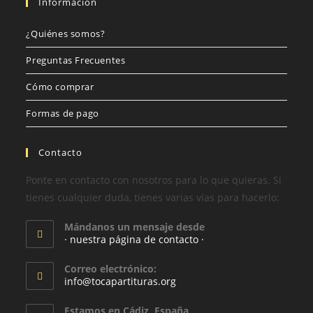
Información
¿Quiénes somos?
Preguntas Frecuentes
Cómo comprar
Formas de pago
Contacto
Ponte en contacto con nosotros para lo que quieras. Si
tienes cualquier duda, tienes varias vías para hacerlo:
Mándanos un mensaje desde
· nuestra página de contacto ·
Correo electrónico:
info@tocapartituras.org
Estamos en Cádiz, España