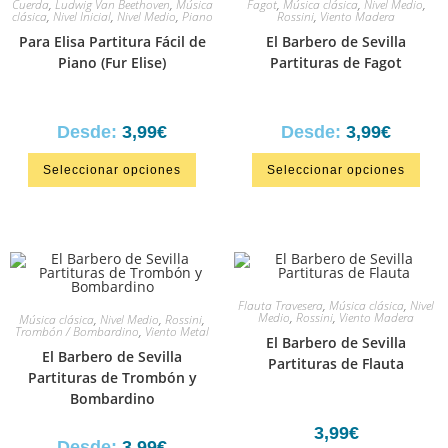
Cuerda
,
Ludwig Van Beethoven
,
Música
Fagot
,
Música clásica
,
Nivel Medio
,
clásica
,
Nivel Inicial
,
Nivel Medio
,
Piano
Rossini
,
Viento Madera
Para Elisa Partitura Fácil de
El Barbero de Sevilla
Piano (Fur Elise)
Partituras de Fagot
Desde:
3,99
€
Desde:
3,99
€
Seleccionar opciones
Seleccionar opciones
Flauta Travesera
,
Música clásica
,
Nivel
Medio
,
Rossini
,
Viento Madera
Música clásica
,
Nivel Medio
,
Rossini
,
Trombón / Bombardino
,
Viento Metal
El Barbero de Sevilla
El Barbero de Sevilla
Partituras de Flauta
Partituras de Trombón y
Bombardino
3,99
€
Desde:
3,99
€