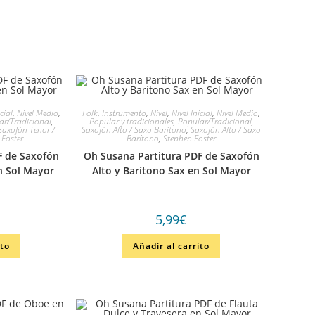
icial
,
Nivel Medio
,
Folk
,
Instrumento
,
Nivel
,
Nivel Inicial
,
Nivel Medio
,
ar/Tradicional
,
Popular y tradicionales
,
Popular/Tradicional
,
Saxofón Tenor /
Saxofón Alto / Saxo Barítono
,
Saxofón Alto / Saxo
 Foster
Barítono
,
Stephen Foster
 de Saxofón
Oh Susana Partitura PDF de Saxofón
n Sol Mayor
Alto y Barítono Sax en Sol Mayor
5,99
€
ito
Añadir al carrito