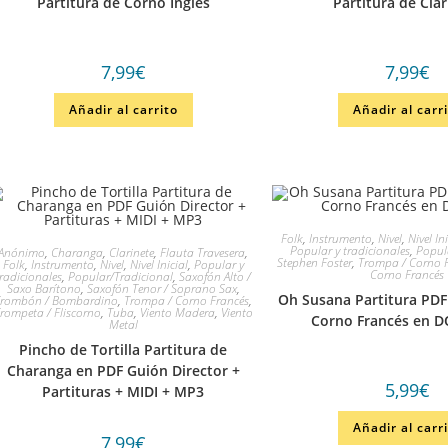
Partitura de Corno Inglés
Partitura de Cla
7,99
€
7,99
€
Añadir al carrito
Añadir al carr
Folk
,
Instrumento
,
Nivel
,
Nivel In
Popular y tradicionales
,
Popul
Anónimo
,
Charanga
,
Clarinete
,
Flauta Travesera
,
Stephen Foster
,
Trompa / Corno 
Folk
,
Instrumento
,
Nivel
,
Nivel Inicial
,
Popular y
Corno Francés
tradicionales
,
Popular/Tradicional
,
Saxofón Alto /
Saxo Barítono
,
Saxofón Tenor / Soprano Sax
,
Oh Susana Partitura PD
Trombón / Bombardino
,
Trompa / Corno Francés
,
rompeta / Fliscorno
,
Tuba
,
Viento Madera
,
Viento
Corno Francés en 
Metal
Pincho de Tortilla Partitura de
Charanga en PDF Guión Director +
5,99
€
Partituras + MIDI + MP3
Añadir al carr
7,99
€