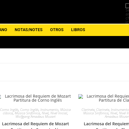
ANO
NOTAS/NOTES
OTROS
LIBROS
Corno Inglés
,
Corno Inglés
,
Instrumento
,
Música
Clarinete
,
Clarinete
,
Instrumento
clásica
,
Música Sinfónica
,
Nivel
,
Nivel Inicial
,
Música Sinfónica
,
Nivel
,
Nivel I
Wolfgang Amadeus Mozart
Amadeus Mozar
Lacrimosa del Requiem de Mozart
Lacrimosa del Requie