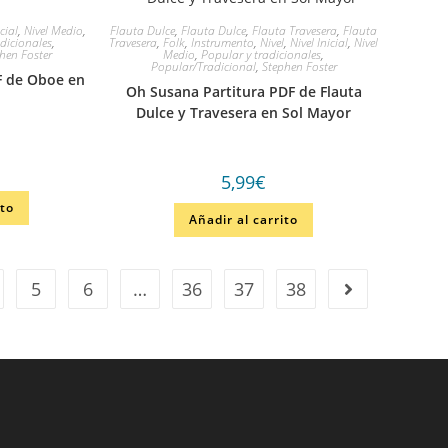
icial
,
Nivel Medio
,
Flauta Dulce
,
Flauta Dulce
,
Flauta Travesera
,
Flauta
dicionales
,
Travesera
,
Folk
,
Instrumento
,
Nivel
,
Nivel Inicial
,
Nivel
hen Foster
Medio
,
Popular y tradicionales
,
Popular/Tradicional
,
Stephen Foster
F de Oboe en
Oh Susana Partitura PDF de Flauta
Dulce y Travesera en Sol Mayor
5,99
€
ito
Añadir al carrito
5
6
…
36
37
38