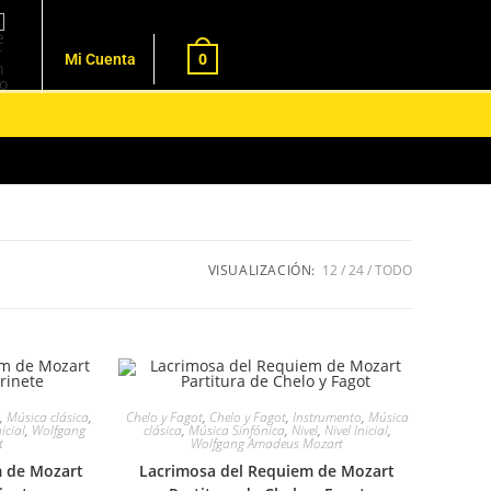
0
Mi Cuenta
VISUALIZACIÓN:
12
24
TODO
,
Música clásica
,
Chelo y Fagot
,
Chelo y Fagot
,
Instrumento
,
Música
nicial
,
Wolfgang
clásica
,
Música Sinfónica
,
Nivel
,
Nivel Inicial
,
t
Wolfgang Amadeus Mozart
m de Mozart
Lacrimosa del Requiem de Mozart