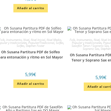
Añadir al carrito
Folk
,
Instrumento
,
Nivel
,
Nivel Inicial
,
Nivel Medio
,
Folk
,
Instrumento
,
Nivel
,
Nivel In
pular y tradicionales
,
Popular/Tradicional
,
Solfeo
,
Popular y tradicionales
,
Popul
Solfeo
,
Stephen Foster
Saxofón Tenor / Soprano Sax
,
Soprano Sax
,
Stephen
Oh Susana Partitura PDF de Solfeo
Oh Susana Partitura PDF
ara entonación y ritmo en Sol Mayor
Tenor y Soprano Sax e
5,99
€
5,99
€
Añadir al carrito
Añadir al carr