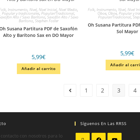
Folk
,
Instrumento
,
Nivel
,
Nivel Inicial
,
Nivel Medio
,
Folk
,
Instrumento
,
Nivel
,
Nivel In
Popular y tradicionales
,
Popular/Tradicional
,
Oboe
,
Oboe
,
Popular y tra
Saxofón Alto / Saxo Barítono
,
Saxofón Alto / Saxo
Popular/Tradicional
,
Step
Barítono
,
Stephen Foster
Oh Susana Partitura PD
Oh Susana Partitura PDF de Saxofón
Sol Mayor
Alto y Barítono Sax en DO Mayor
5,99
€
5,99
€
Añadir al carr
Añadir al carrito
1
2
3
4
cto
Síguenos En Las RRSS
 contacto con nosotros para lo