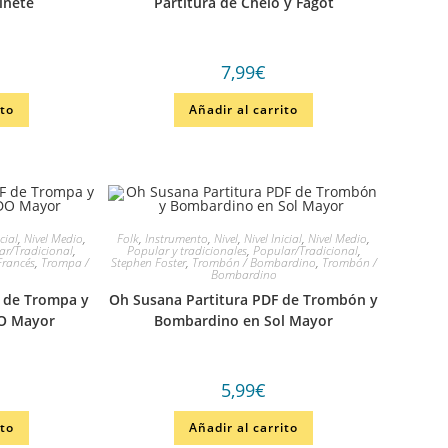
rinete
Partitura de Chelo y Fagot
7,99
€
ito
Añadir al carrito
icial
,
Nivel Medio
,
Folk
,
Instrumento
,
Nivel
,
Nivel Inicial
,
Nivel Medio
,
ar/Tradicional
,
Popular y tradicionales
,
Popular/Tradicional
,
Francés
,
Trompa /
Stephen Foster
,
Trombón / Bombardino
,
Trombón /
Bombardino
F de Trompa y
Oh Susana Partitura PDF de Trombón y
DO Mayor
Bombardino en Sol Mayor
5,99
€
ito
Añadir al carrito