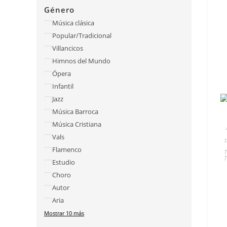
Género
Música clásica
Popular/Tradicional
Villancicos
Himnos del Mundo
Ópera
Infantil
Jazz
Música Barroca
Música Cristiana
Vals
Flamenco
T
Estudio
Choro
Autor
Aria
Mostrar 10 más