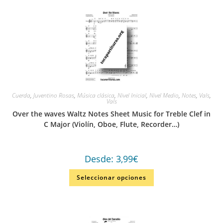
Cuerda
,
Juventino Rosas
,
Música clásica
,
Nivel Inicial
,
Nivel Medio
,
Notes
,
Vals
,
Vals
Over the waves Waltz Notes Sheet Music for Treble Clef in
C Major (Violín, Oboe, Flute, Recorder…)
Desde:
3,99
€
Seleccionar opciones