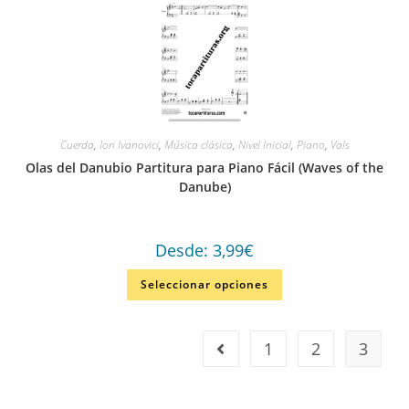
Cuerda
,
Ion Ivanovici
,
Música clásica
,
Nivel Inicial
,
Piano
,
Vals
Olas del Danubio Partitura para Piano Fácil (Waves of the
Danube)
Desde:
3,99
€
Seleccionar opciones
1
2
3