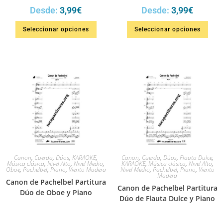
Desde:
3,99
€
Desde:
3,99
€
Seleccionar opciones
Seleccionar opciones
Canon
,
Cuerda
,
Dúos
,
KARAOKE
,
Canon
,
Cuerda
,
Dúos
,
Flauta Dulce
,
Música clásica
,
Nivel Alto
,
Nivel Medio
,
KARAOKE
,
Música clásica
,
Nivel Alto
,
Oboe
,
Pachelbel
,
Piano
,
Viento Madera
Nivel Medio
,
Pachelbel
,
Piano
,
Viento
Madera
Canon de Pachelbel Partitura
Canon de Pachelbel Partitura
Dúo de Oboe y Piano
Dúo de Flauta Dulce y Piano