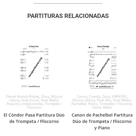
PARTITURAS RELACIONADAS
Daniel Alomía Robles
,
Dúos
,
Música
Canon
,
Cuerda
,
Dúos
,
KARAOKE
,
clásica
,
Nivel Inicial
,
Nivel Medio
,
Música clásica
,
Nivel Alto
,
Nivel Medio
,
Popular y tradicionales
,
Trompeta /
Pachelbel
,
Piano
,
Trompeta / Fliscorno
,
Fliscorno
Viento Metal
El Cóndor Pasa Partitura Dúo
Canon de Pachelbel Partitura
de Trompeta / Fliscorno
Dúo de Trompeta / Fliscorno
y Piano