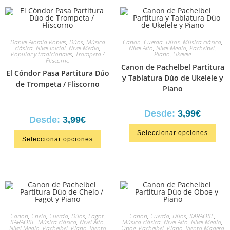
Daniel Alomía Robles
,
Dúos
,
Música
Canon
,
Cuerda
,
Dúos
,
Música clásica
,
clásica
,
Nivel Inicial
,
Nivel Medio
,
Nivel Alto
,
Nivel Medio
,
Pachelbel
,
Popular y tradicionales
,
Trompeta /
Piano
,
Ukelele
Fliscorno
Canon de Pachelbel Partitura
El Cóndor Pasa Partitura Dúo
y Tablatura Dúo de Ukelele y
de Trompeta / Fliscorno
Piano
Desde:
3,99
€
Desde:
3,99
€
Seleccionar opciones
Seleccionar opciones
Canon
,
Chelo
,
Cuerda
,
Dúos
,
Fagot
,
Canon
,
Cuerda
,
Dúos
,
KARAOKE
,
KARAOKE
,
Música clásica
,
Nivel Alto
,
Música clásica
,
Nivel Alto
,
Nivel Medio
,
Nivel Medio
,
Pachelbel
,
Piano
,
Viento
Oboe
,
Pachelbel
,
Piano
,
Viento Madera