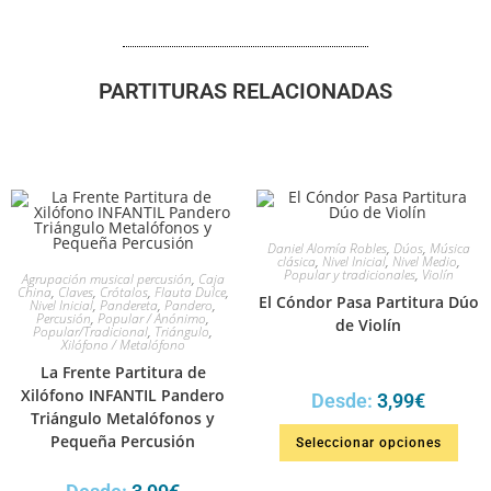
PARTITURAS RELACIONADAS
Daniel Alomía Robles
,
Dúos
,
Música
clásica
,
Nivel Inicial
,
Nivel Medio
,
Popular y tradicionales
,
Violín
Agrupación musical percusión
,
Caja
China
,
Claves
,
Crótalos
,
Flauta Dulce
,
El Cóndor Pasa Partitura Dúo
Nivel Inicial
,
Pandereta
,
Pandero
,
Percusión
,
Popular / Anónimo
,
de Violín
Popular/Tradicional
,
Triángulo
,
Xilófono / Metalófono
La Frente Partitura de
Xilófono INFANTIL Pandero
Desde:
3,99
€
Triángulo Metalófonos y
Pequeña Percusión
Seleccionar opciones