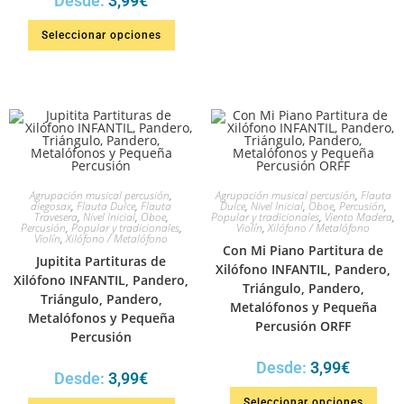
Desde:
3,99
€
Seleccionar opciones
Agrupación musical percusión
,
Agrupación musical percusión
,
Flauta
diegosax
,
Flauta Dulce
,
Flauta
Dulce
,
Nivel Inicial
,
Oboe
,
Percusión
,
Travesera
,
Nivel Inicial
,
Oboe
,
Popular y tradicionales
,
Viento Madera
,
Percusión
,
Popular y tradicionales
,
Violín
,
Xilófono / Metalófono
Violín
,
Xilófono / Metalófono
Con Mi Piano Partitura de
Jupitita Partituras de
Xilófono INFANTIL, Pandero,
Xilófono INFANTIL, Pandero,
Triángulo, Pandero,
Triángulo, Pandero,
Metalófonos y Pequeña
Metalófonos y Pequeña
Percusión ORFF
Percusión
Desde:
3,99
€
Desde:
3,99
€
Seleccionar opciones