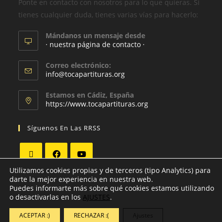
Ponte en contacto con nosotros para lo que quieras. Si
tienes cualquier duda, tienes varias vías para hacerlo:
Mándanos un mensaje desde
· nuestra página de contacto ·
Correo electrónico:
info@tocapartituras.org
Estamos en Cádiz, España
https://www.tocapartituras.org
Síguenos En Las RRSS
Utilizamos cookies propias y de terceros (tipo Analytics) para
darte la mejor experiencia en nuestra web.
Puedes informarte más sobre qué cookies estamos utilizando
o desactivarlas en los
AJUSTES
.
ACEPTAR :)
RECHAZAR :(
Ajustes
Copyright - WordPress Theme by OceanWP