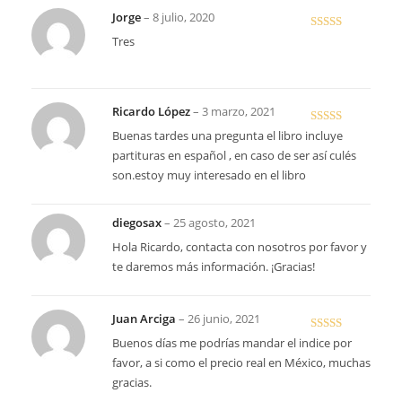
Jorge
–
8 julio, 2020
Valora
Tres
do en
3
de 5
Ricardo López
–
3 marzo, 2021
Valorado
Buenas tardes una pregunta el libro incluye
en
4
de 5
partituras en español , en caso de ser así culés
son.estoy muy interesado en el libro
diegosax
–
25 agosto, 2021
Hola Ricardo, contacta con nosotros por favor y
te daremos más información. ¡Gracias!
Juan Arciga
–
26 junio, 2021
Valorado en
Buenos días me podrías mandar el indice por
5
de 5
favor, a si como el precio real en México, muchas
gracias.