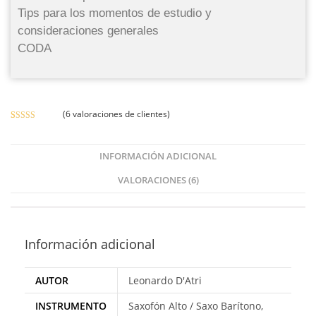
Tips para los momentos de estudio y
consideraciones generales
CODA
(
6
valoraciones de clientes)
Valorado
6
con
4.50
de
5 en base a
INFORMACIÓN ADICIONAL
valoracione
VALORACIONES (6)
s de clientes
Información adicional
AUTOR
Leonardo D'Atri
INSTRUMENTO
Saxofón Alto / Saxo Barítono,