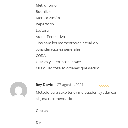
Metrónomo
Boquillas
Memorización
Repertorio
Lectura
Audio-Perceptiva
Tips para los momentos de estudio y
consideraciones generales
CODA
Gracias y suerte con el sax!
Cualquier cosa solo tienes que decirlo.
Rey David
–
27 agosto, 2021
Valorado en
Método para saxo tenor me pueden ayudar con
5
de 5
alguna recomendación.
Gracias
DM