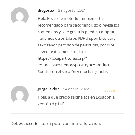
diegosax
–
28 agosto, 2021
Hola Rey, este método también está
recomendado para saxo tenor, solo revisa los
contenidos y si te gusta lo puedes comprar.
Tenemos otros Libros PDF disponibles para
saxo tenor pero son de partituras, por si te
sirven te dejamos el enlace:
https://tocapartituras.org/?
s=libro+saxo+tenor&post_type=product
Suerte con el saxofón y muchas gracias.
Jorge Isidor
–
14 enero, 2022
Valorado en
Hola, a qué precio saldría acá en Ecuador la
5
de 5
versión digital?
Debes
acceder
para publicar una valoración.