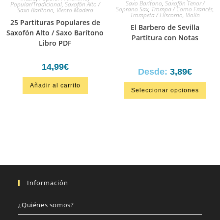
Saxo Barítono
,
Saxofón Tenor /
Popular/Tradicional
,
Saxofón Alto /
Soprano Sax
,
Trompa / Corno Francés
,
Saxo Barítono
,
Viento Madera
Trompeta / Fliscorno
,
Violín
25 Partituras Populares de
El Barbero de Sevilla
Saxofón Alto / Saxo Barítono
Partitura con Notas
Libro PDF
14,99
€
Desde:
3,89
€
Añadir al carrito
Seleccionar opciones
Información
¿Quiénes somos?