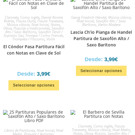
Clarinete
,
Corno inglés
,
Daniel Alomía
Georg Friedrich Händel
,
Música clásica
,
Robles
,
Flauta Dulce
,
Flauta Travesera
,
Nivel Inicial
,
Saxofón Alto / Saxo
Música clásica
,
Nivel Inicial
,
Notas
,
Barítono
,
Viento Madera
Oboe
,
Popular y tradicionales
,
Saxofón
Alto / Saxo Barítono
,
Saxofón Tenor /
Lascia Ch’io Pianga de Handel
Soprano Sax
,
Trompa / Corno Francés
,
Partitura de Saxofón Alto /
Trompeta / Fliscorno
,
Violín
Saxo Barítono
El Cóndor Pasa Partitura Fácil
con Notas en Clave de Sol
Desde:
3,99
€
Seleccionar opciones
Desde:
3,99
€
Seleccionar opciones
Clarinete
,
Corno inglés
,
Flauta
Travesera
,
Música clásica
,
Nivel Medio
,
Libros de Partituras
,
Nivel Inicial
,
Nivel
Notas
,
Oboe
,
Rossini
,
Saxofón Alto /
Medio
,
Popular / Anónimo
,