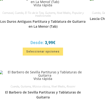
Vista rápida
Carnaval
,
Cuerda
,
El Tío de la Tiza
,
Guitarra
,
Nivel Medio
,
Popular y
Cuerda
,
Ge
tradicionales
Lascia Ch
Los Duros Antiguos Partitura y Tablatura de Guitarra
en La Menor (Tab)
Desde:
3,99
€
Este
Seleccionar opciones
producto
tiene
múltiples
variantes.
Las
opciones
se
pueden
elegir
Vista rápida
en
la
Cuerda
,
Guitarra
,
Música clásica
,
Nivel Medio
,
Rossini
página
de
El Barbero de Sevilla Partituras y Tablaturas de
producto
Guitarra