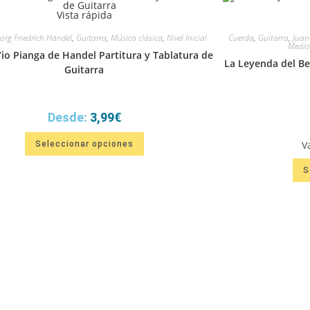
Vista rápida
org Friedrich Händel
,
Guitarra
,
Música clásica
,
Nivel Inicial
Cuerda
,
Guitarra
,
Juan
Medio
’io Pianga de Handel Partitura y Tablatura de
La Leyenda del Be
Guitarra
Desde:
3,99
€
Este
V
Seleccionar opciones
producto
tiene
múltiples
S
variantes.
Las
opciones
se
pueden
elegir
en
la
página
de
producto