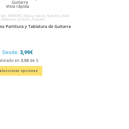
Vista rápida
 Vert
,
KARAOKE
,
Música clásica
,
Nivel Alto
,
Nivel
,
Reveriano Soutullo
,
Zarzuela
so Partitura y Tablatura de Guitarra
Desde:
3,99
€
alorado en
3.50
de 5
Este
eleccionar opciones
producto
tiene
múltiples
variantes.
Las
opciones
se
pueden
elegir
en
la
página
de
producto