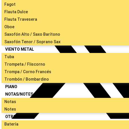
Fagot
Flauta Dulce
Flauta Travesera
Oboe
Saxofón Alto / Saxo Barítono
Saxofón Tenor / Soprano Sax
VIENTO METAL
Tuba
Trompeta / Fliscorno
Trompa / Corno Francés
Trombón / Bombardino
PIANO
NOTAS/NOTES
Notas
Notes
OTROS
Batería