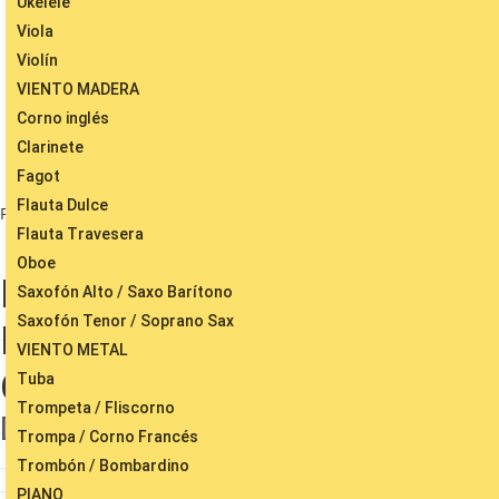
Ukelele
Viola
Violín
VIENTO MADERA
Corno inglés
Clarinete
Fagot
Flauta Dulce
Facebook
Flauta Travesera
Oboe
La Sinda Tablatura y
Saxofón Alto / Saxo Barítono
Saxofón Tenor / Soprano Sax
Partitura del Punteo de
VIENTO METAL
Guitarra con acordes
Tuba
Trompeta / Fliscorno
Desde:
3,99
€
Trompa / Corno Francés
Trombón / Bombardino
PIANO