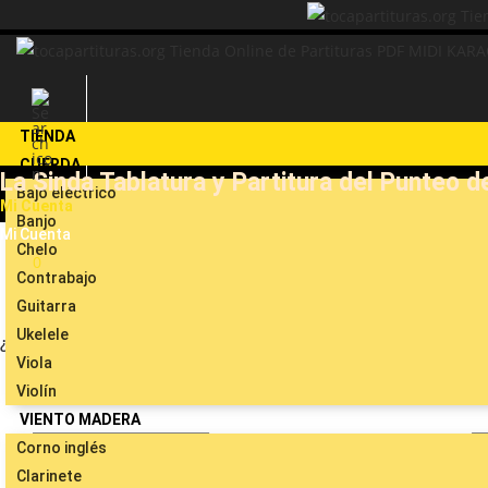
Ir
al
contenido
TIENDA
CUERDA
La Sinda Tablatura y Partitura del Punteo 
Bajo eléctrico
Mi Cuenta
Banjo
Mi Cuenta
Chelo
0
Contrabajo
Guitarra
Ukelele
¿Quieres compartirlo?
Viola
Violín
VIENTO MADERA
Corno inglés
Clarinete